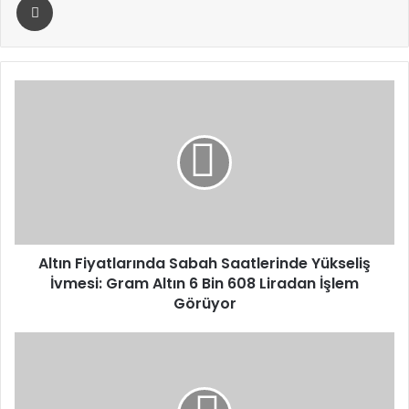
Altın
Fiyatlarında
Sabah
Saatlerinde
Yükseliş
İvmesi:
Gram
Altın
6
Bin
Altın Fiyatlarında Sabah Saatlerinde Yükseliş
608
İvmesi: Gram Altın 6 Bin 608 Liradan İşlem
Liradan
Görüyor
İşlem
Görüyor
MHP
Genel
Başkanı
Bahçeli’den