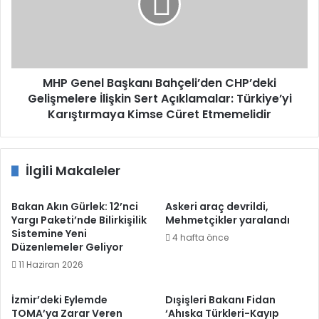
CHP’deki
Gelişmelere
İlişkin
Sert
Açıklamalar:
Türkiye’yi
MHP Genel Başkanı Bahçeli’den CHP’deki
Karıştırmaya
Gelişmelere İlişkin Sert Açıklamalar: Türkiye’yi
Kimse
Karıştırmaya Kimse Cüret Etmemelidir
Cüret
Etmemelidir
İlgili Makaleler
Bakan Akın Gürlek: 12’nci
Askeri araç devrildi,
Yargı Paketi’nde Bilirkişilik
Mehmetçikler yaralandı
Sistemine Yeni
4 hafta önce
Düzenlemeler Geliyor
11 Haziran 2026
İzmir’deki Eylemde
Dışişleri Bakanı Fidan
TOMA’ya Zarar Veren
‘Ahıska Türkleri-Kayıp