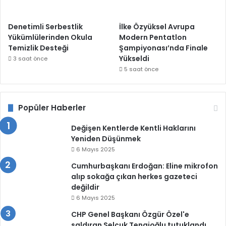
Denetimli Serbestlik
İlke Özyüksel Avrupa
Yükümlülerinden Okula
Modern Pentatlon
Temizlik Desteği
Şampiyonası’nda Finale
Yükseldi
3 saat önce
5 saat önce
Popüler Haberler
Değişen Kentlerde Kentli Haklarını
Yeniden Düşünmek
6 Mayıs 2025
Cumhurbaşkanı Erdoğan: Eline mikrofon
alıp sokağa çıkan herkes gazeteci
değildir
6 Mayıs 2025
CHP Genel Başkanı Özgür Özel'e
saldıran Selçuk Tengioğlu tutuklandı