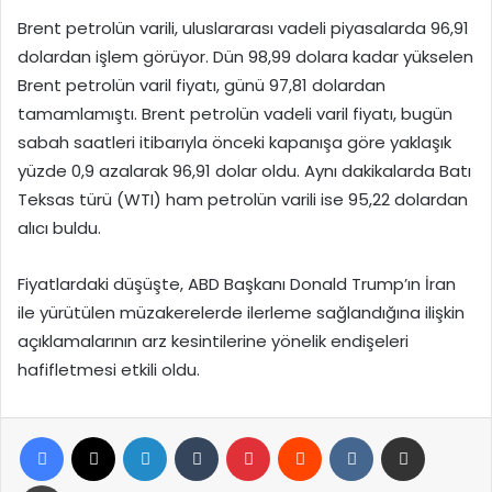
Brent petrolün varili, uluslararası vadeli piyasalarda 96,91
dolardan işlem görüyor. Dün 98,99 dolara kadar yükselen
Brent petrolün varil fiyatı, günü 97,81 dolardan
tamamlamıştı. Brent petrolün vadeli varil fiyatı, bugün
sabah saatleri itibarıyla önceki kapanışa göre yaklaşık
yüzde 0,9 azalarak 96,91 dolar oldu. Aynı dakikalarda Batı
Teksas türü (WTI) ham petrolün varili ise 95,22 dolardan
alıcı buldu.
Fiyatlardaki düşüşte, ABD Başkanı Donald Trump’ın İran
ile yürütülen müzakerelerde ilerleme sağlandığına ilişkin
açıklamalarının arz kesintilerine yönelik endişeleri
hafifletmesi etkili oldu.
Facebook
X
LinkedIn
Tumblr
Pinterest
Reddit
VKontakte
E-Posta ile paylaş
Yazdır