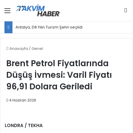
Menü
Ar
Antalya, D8 Yılın Turizm Şehri seçildi
Anasayfa
/
Genel
Brent Petrol Fiyatlarında
Düşüş İvmesi: Varil Fiyatı
96,91 Dolara Geriledi
4 Haziran 2026
LONDRA / TEKHA