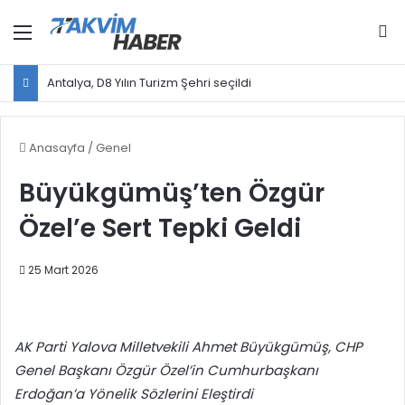
Menü
Ar
Antalya, D8 Yılın Turizm Şehri seçildi
Anasayfa
/
Genel
Büyükgümüş’ten Özgür
Özel’e Sert Tepki Geldi
25 Mart 2026
AK Parti Yalova Milletvekili Ahmet Büyükgümüş, CHP
Genel Başkanı Özgür Özel’in Cumhurbaşkanı
Erdoğan’a Yönelik Sözlerini Eleştirdi