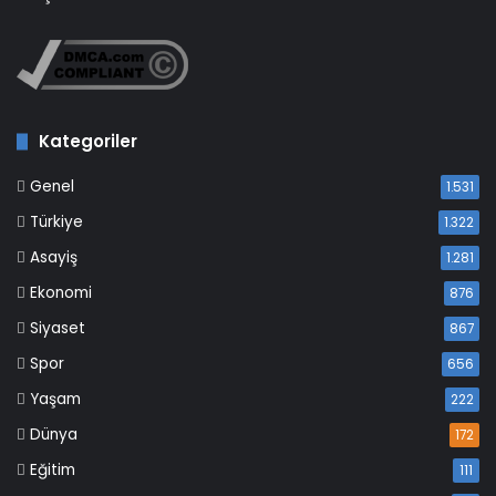
Kategoriler
Genel
1.531
Türkiye
1.322
Asayiş
1.281
Ekonomi
876
Siyaset
867
Spor
656
Yaşam
222
Dünya
172
Eğitim
111