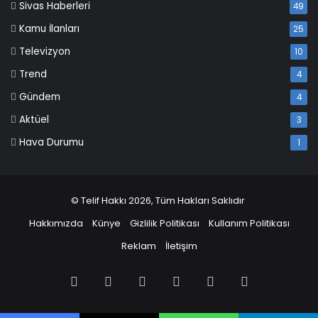
Sivas Haberleri
49
Kamu İlanları
25
Televizyon
10
Trend
4
Gündem
4
Aktüel
3
Hava Durumu
1
© Telif Hakkı 2026, Tüm Hakları Saklıdır
Hakkımızda
Künye
Gizlilik Politikası
Kullanım Politikası
Reklam
İletişim
Facebook
X
Pinterest
LinkedIn
YouTube
Instagram