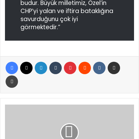
budur. Büyük milletimiz, Özel’in
CHP’yi yalan ve iftira bataklığına
savurduğunu çok iyi
görmektedir.”
Facebook
X
LinkedIn
Tumblr
Pinterest
Reddit
VKontakte
E-Posta ile paylaş
Yazdır
Rusya
Enerji
Sevkiyatında
Rotayı
Komşularına