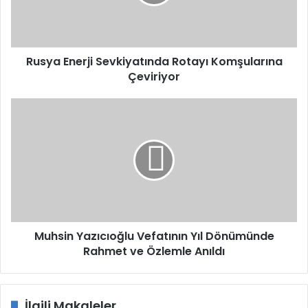
Çeviriyor
Rusya Enerji Sevkiyatında Rotayı Komşularına
Çeviriyor
Muhsin
Yazıcıoğlu
Vefatının
Yıl
Dönümünde
Rahmet
ve
Özlemle
Anıldı
Muhsin Yazıcıoğlu Vefatının Yıl Dönümünde
Rahmet ve Özlemle Anıldı
İlgili Makaleler