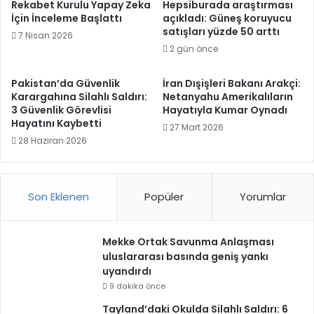
Rekabet Kurulu Yapay Zeka
Hepsiburada araştırması
İçin İnceleme Başlattı
açıkladı: Güneş koruyucu
satışları yüzde 50 arttı
7 Nisan 2026
2 gün önce
Pakistan’da Güvenlik
İran Dışişleri Bakanı Arakçi:
Karargahına Silahlı Saldırı:
Netanyahu Amerikalıların
3 Güvenlik Görevlisi
Hayatıyla Kumar Oynadı
Hayatını Kaybetti
27 Mart 2026
28 Haziran 2026
Son Eklenen
Popüler
Yorumlar
Mekke Ortak Savunma Anlaşması
uluslararası basında geniş yankı
uyandırdı
9 dakika önce
Tayland’daki Okulda Silahlı Saldırı: 6