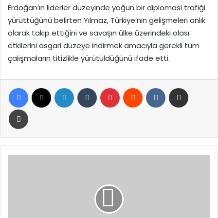
Erdoğan’ın liderler düzeyinde yoğun bir diplomasi trafiği
yürüttüğünü belirten Yılmaz, Türkiye’nin gelişmeleri anlık
olarak takip ettiğini ve savaşın ülke üzerindeki olası
etkilerini asgari düzeye indirmek amacıyla gerekli tüm
çalışmaların titizlikle yürütüldüğünü ifade etti.
Facebook
X
LinkedIn
Tumblr
Pinterest
Reddit
VKontakte
E-Posta ile paylaş
Yazdır
Orta
Doğu
Gerilimi
Alman
Sanayisini
Tehdit