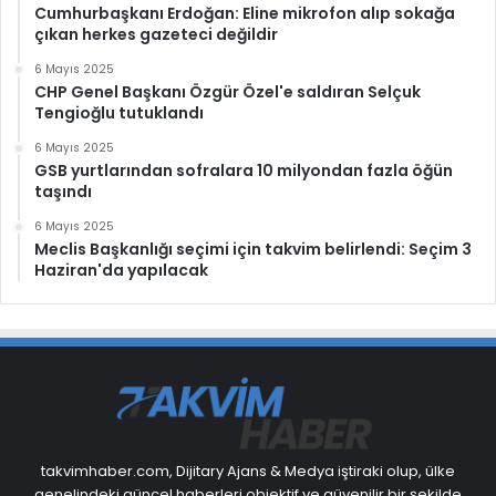
Cumhurbaşkanı Erdoğan: Eline mikrofon alıp sokağa
çıkan herkes gazeteci değildir
6 Mayıs 2025
CHP Genel Başkanı Özgür Özel'e saldıran Selçuk
Tengioğlu tutuklandı
6 Mayıs 2025
GSB yurtlarından sofralara 10 milyondan fazla öğün
taşındı
6 Mayıs 2025
Meclis Başkanlığı seçimi için takvim belirlendi: Seçim 3
Haziran'da yapılacak
takvimhaber.com, Dijitary Ajans & Medya iştiraki olup, ülke
genelindeki güncel haberleri objektif ve güvenilir bir şekilde