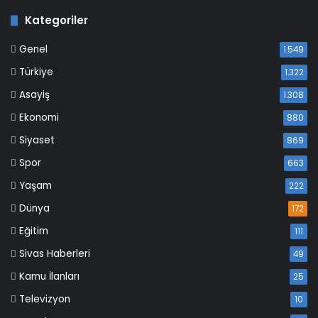
Kategoriler
Genel
1.549
Türkiye
1.322
Asayiş
1.308
Ekonomi
880
Siyaset
869
Spor
663
Yaşam
222
Dünya
172
Eğitim
111
Sivas Haberleri
49
Kamu İlanları
25
Televizyon
10