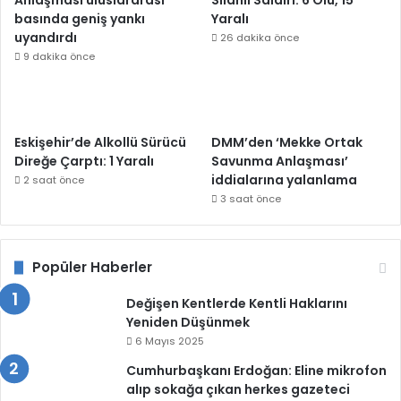
Anlaşması uluslararası
Silahlı Saldırı: 6 Ölü, 15
basında geniş yankı
Yaralı
uyandırdı
26 dakika önce
9 dakika önce
Eskişehir’de Alkollü Sürücü
DMM’den ‘Mekke Ortak
Direğe Çarptı: 1 Yaralı
Savunma Anlaşması’
iddialarına yalanlama
2 saat önce
3 saat önce
Popüler Haberler
Değişen Kentlerde Kentli Haklarını
Yeniden Düşünmek
6 Mayıs 2025
Cumhurbaşkanı Erdoğan: Eline mikrofon
alıp sokağa çıkan herkes gazeteci