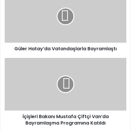
Vatandaşlarla
Bayramlaştı
Güler Hatay’da Vatandaşlarla Bayramlaştı
İçişleri
Bakanı
Mustafa
Çiftçi
Van’da
Bayramlaşma
Programına
Katıldı
İçişleri Bakanı Mustafa Çiftçi Van’da
Bayramlaşma Programına Katıldı