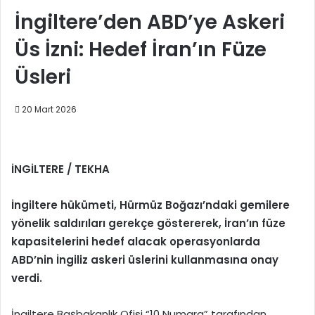
İngiltere’den ABD’ye Askeri
Üs İzni: Hedef İran’ın Füze
Üsleri
20 Mart 2026
İNGİLTERE / TEKHA
İngiltere hükümeti, Hürmüz Boğazı’ndaki gemilere
yönelik saldırıları gerekçe göstererek, İran’ın füze
kapasitelerini hedef alacak operasyonlarda
ABD’nin İngiliz askeri üslerini kullanmasına onay
verdi.
İngiltere Başbakanlık Ofisi “10 Numara” tarafından