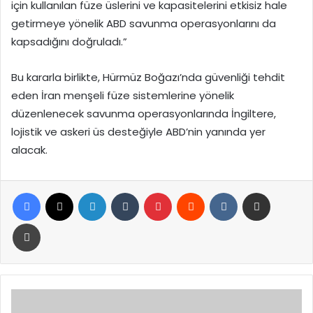
için kullanılan füze üslerini ve kapasitelerini etkisiz hale
getirmeye yönelik ABD savunma operasyonlarını da
kapsadığını doğruladı.”
Bu kararla birlikte, Hürmüz Boğazı’nda güvenliği tehdit
eden İran menşeli füze sistemlerine yönelik
düzenlenecek savunma operasyonlarında İngiltere,
lojistik ve askeri üs desteğiyle ABD’nin yanında yer
alacak.
Facebook
X
LinkedIn
Tumblr
Pinterest
Reddit
VKontakte
E-Posta ile paylaş
Yazdır
Güler
Hatay’da