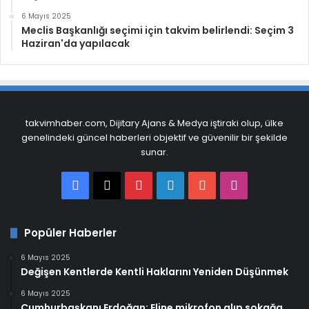
6 Mayıs 2025
Meclis Başkanlığı seçimi için takvim belirlendi: Seçim 3
Haziran'da yapılacak
takvimhaber.com, Dijitary Ajans & Medya iştiraki olup, ülke
genelindeki güncel haberleri objektif ve güvenilir bir şekilde
sunar.
Facebook
X
Pinterest
LinkedIn
YouTube
Instagram
Popüler Haberler
6 Mayıs 2025
Değişen Kentlerde Kentli Haklarını Yeniden Düşünmek
6 Mayıs 2025
Cumhurbaşkanı Erdoğan: Eline mikrofon alıp sokağa