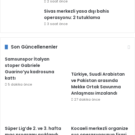
2 saat önce
Sivas merkezli yasa dışı bahis
operasyonu: 2 tutuklama
3 saat önce
Son Güncellenenler
Samsunspor İtalyan
stoper Gabriele
Guarino’yu kadrosuna
Türkiye, Suudi Arabistan
kattı
ve Pakistan arasında
5 dakika önce
Mekke Ortak Savunma
Anlaşması imzalandı
27 dakika önce
Süper Lig’de 2. ve 3. hafta
Kocaeli merkezli organize
maç programı açıklandı
suç operasyonunun firari