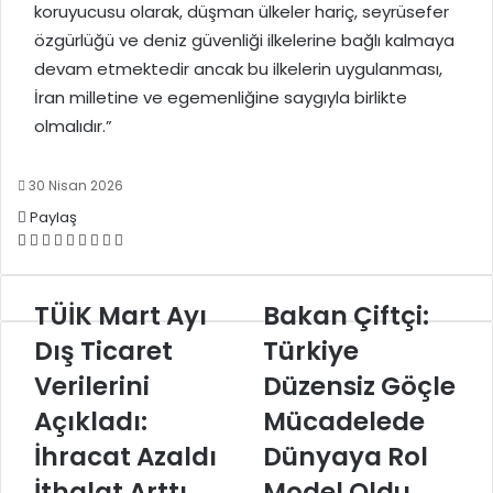
koruyucusu olarak, düşman ülkeler hariç, seyrüsefer
özgürlüğü ve deniz güvenliği ilkelerine bağlı kalmaya
devam etmektedir ancak bu ilkelerin uygulanması,
İran milletine ve egemenliğine saygıyla birlikte
olmalıdır.”
30 Nisan 2026
Paylaş
Facebook
X
LinkedIn
Tumblr
Pinterest
Reddit
VKontakte
E-
Yazdır
Posta
ile
TÜİK
TÜİK Mart Ayı
paylaş
Bakan
Bakan Çiftçi:
Mart
Çiftçi:
Dış Ticaret
Türkiye
Ayı
Türkiye
Dış
Düzensiz
Verilerini
Düzensiz Göçle
Ticaret
Göçle
Açıkladı:
Mücadelede
Verilerini
Mücadelede
Açıkladı:
Dünyaya
İhracat Azaldı
Dünyaya Rol
İhracat
Rol
İthalat Arttı
Model Oldu