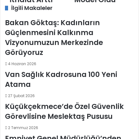
Azaldı
Model
İthalat
Oldu
İlgili Makaleler
Arttı
Bakan Göktaş: Kadınların
Güçlenmesini Kalkınma
Vizyonumuzun Merkezinde
Görüyoruz
4 Haziran 2026
Van Sağlık Kadrosuna 100 Yeni
Atama
27 Şubat 2026
Küçükçekmece’de Özel Güvenlik
Görevlisine Meslektaş Pususu
2 Temmuz 2026
Emniyet Genel Müdürlüğü’nden