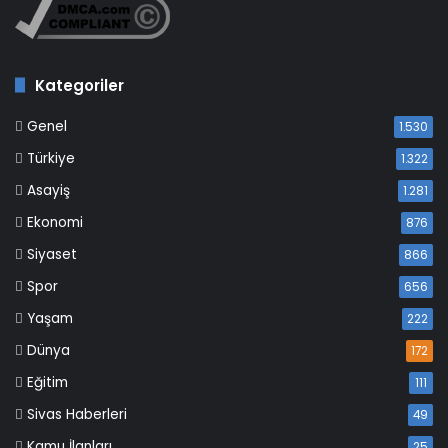
Kategoriler
Genel
1.530
Türkiye
1.322
Asayiş
1.281
Ekonomi
876
Siyaset
866
Spor
656
Yaşam
222
Dünya
172
Eğitim
111
Sivas Haberleri
49
Kamu İlanları
25