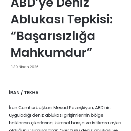
ABD’ye Deniz
Ablukası Tepkisi:
“Başarısızlığa
Mahkumdur”
30 Nisan 2026
İRAN / TEKHA
İran Cumhurbaşkanı Mesud Pezeşkiyan, ABD’nin
uyguladığı deniz ablukası girişimlerinin bölge
halklarının çıkarlarına, küresel barışa ve istikrara aykırı
olduğunu vurgulayarak, “Her türlü deniz ablukası ve