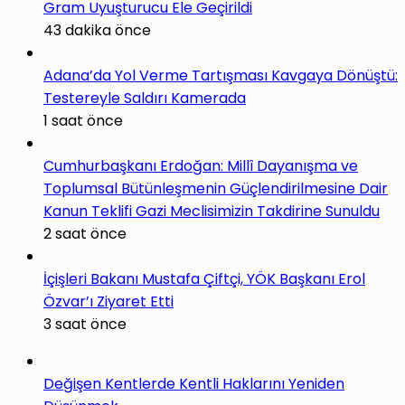
Gram Uyuşturucu Ele Geçirildi
43 dakika önce
Adana’da Yol Verme Tartışması Kavgaya Dönüştü:
Testereyle Saldırı Kamerada
1 saat önce
Cumhurbaşkanı Erdoğan: Millî Dayanışma ve
Toplumsal Bütünleşmenin Güçlendirilmesine Dair
Kanun Teklifi Gazi Meclisimizin Takdirine Sunuldu
2 saat önce
İçişleri Bakanı Mustafa Çiftçi, YÖK Başkanı Erol
Özvar’ı Ziyaret Etti
3 saat önce
Değişen Kentlerde Kentli Haklarını Yeniden