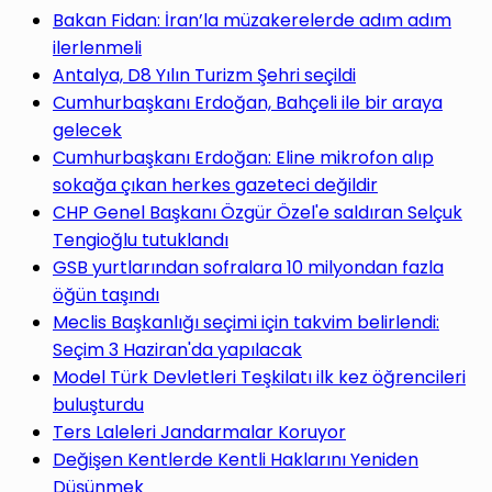
yap
Bakan Fidan: İran’la müzakerelerde adım adım
ilerlenmeli
Antalya, D8 Yılın Turizm Şehri seçildi
Cumhurbaşkanı Erdoğan, Bahçeli ile bir araya
gelecek
...
Cumhurbaşkanı Erdoğan: Eline mikrofon alıp
sokağa çıkan herkes gazeteci değildir
CHP Genel Başkanı Özgür Özel'e saldıran Selçuk
Tengioğlu tutuklandı
GSB yurtlarından sofralara 10 milyondan fazla
öğün taşındı
Meclis Başkanlığı seçimi için takvim belirlendi:
Seçim 3 Haziran'da yapılacak
Model Türk Devletleri Teşkilatı ilk kez öğrencileri
buluşturdu
Ters Laleleri Jandarmalar Koruyor
Değişen Kentlerde Kentli Haklarını Yeniden
Düşünmek