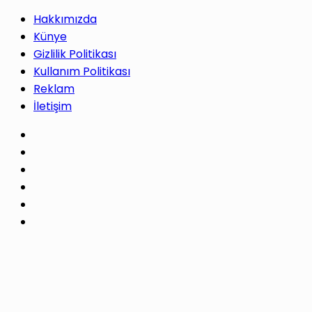
Hakkımızda
Künye
Gizlilik Politikası
Kullanım Politikası
Reklam
İletişim
Facebook
X
Pinterest
LinkedIn
YouTube
Instagram
Facebook
X
WhatsApp
Telegram
Başa
dön
tuşu