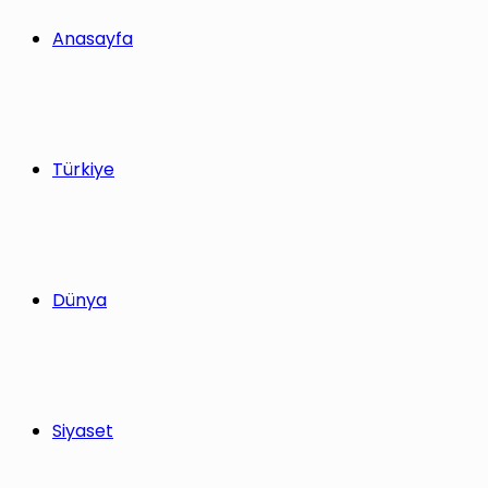
yap
Anasayfa
...
Türkiye
Dünya
Siyaset