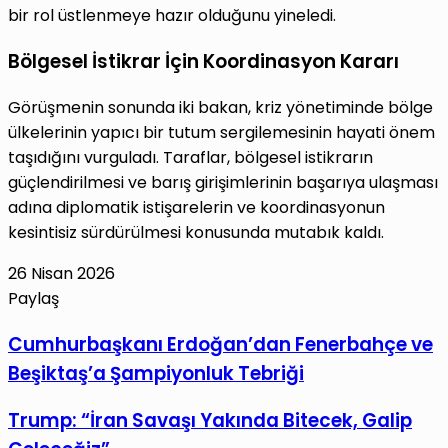
bir rol üstlenmeye hazır olduğunu yineledi.
Bölgesel İstikrar İçin Koordinasyon Kararı
Görüşmenin sonunda iki bakan, kriz yönetiminde bölge
ülkelerinin yapıcı bir tutum sergilemesinin hayati önem
taşıdığını vurguladı. Taraflar, bölgesel istikrarın
güçlendirilmesi ve barış girişimlerinin başarıya ulaşması
adına diplomatik istişarelerin ve koordinasyonun
kesintisiz sürdürülmesi konusunda mutabık kaldı.
26 Nisan 2026
Paylaş
Facebook
X
LinkedIn
Tumblr
Pinterest
Reddit
VKontakte
E-
Yazdır
Cumhurbaşkanı
Cumhurbaşkanı Erdoğan’dan Fenerbahçe ve
Posta
Erdoğan’dan
Beşiktaş’a Şampiyonluk Tebriği
ile
Fenerbahçe
paylaş
ve
Trump:
Trump: “İran Savaşı Yakında Bitecek, Galip
Beşiktaş’a
“İran