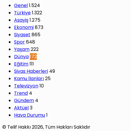
Genel
1.524
Türkiye
1.322
Asayiş
1.275
Ekonomi
873
Siyaset
865
Spor
648
Yaşam
222
Dünya
172
Eğitim
111
Sivas Haberleri
49
Kamu İlanları
25
Televizyon
10
Trend
4
Gündem
4
Aktüel
3
Hava Durumu
1
© Telif Hakkı 2026, Tüm Hakları Saklıdır