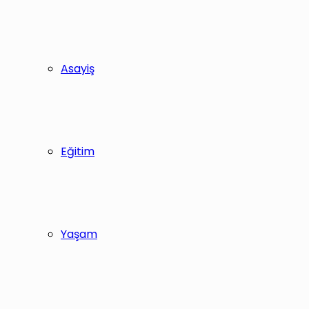
Asayiş
Eğitim
Yaşam