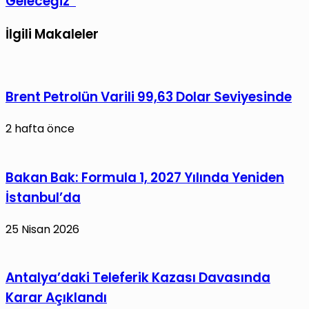
Geleceğiz”
Şampiyonluk
Savaşı
Tebriği
Yakında
İlgili Makaleler
Bitecek,
Galip
Geleceğiz”
Brent Petrolün Varili 99,63 Dolar Seviyesinde
2 hafta önce
Bakan Bak: Formula 1, 2027 Yılında Yeniden
İstanbul’da
25 Nisan 2026
Antalya’daki Teleferik Kazası Davasında
Karar Açıklandı