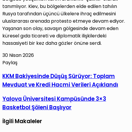
tanımlıyor. Kiev, bu bölgelerden elde edilen tahılın
Rusya tarafından üçüncü ülkelere ihraç edilmesini
uluslararası arenada protesto etmeye devam ediyor.
Yaşanan son olay, savaşın gölgesinde devam eden
küresel gıda ticareti ve diplomatik ilişkilerdeki
hassasiyeti bir kez daha gözler önüne serdi.
30 Nisan 2026
Paylaş
Facebook
X
LinkedIn
Tumblr
Pinterest
Reddit
VKontakte
E-
Yazdır
KKM
KKM Bakiyesinde Düşüş Sürüyor: Toplam
Posta
Bakiyesinde
Mevduat ve Kredi Hacmi Verileri Açıklandı
ile
Düşüş
paylaş
Sürüyor:
Yalova
Yalova Üniversitesi Kampüsünde 3×3
Toplam
Üniversitesi
Basketbol Şöleni Başlıyor
Mevduat
Kampüsünde
ve
3×3
İlgili Makaleler
Kredi
Basketbol