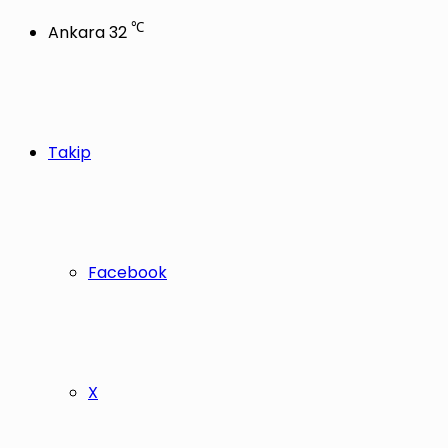
℃
Ankara
32
Takip
Facebook
X