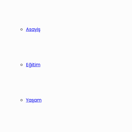
Asayiş
Eğitim
Yaşam