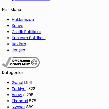
Hızlı Menü
Hakkımızda
Künye
Gizlilik Politikası
Kullanım Politikası
Reklam
İletişim
Kategoriler
Genel
1.541
Türkiye
1.322
Asayiş
1.296
Ekonomi
878
Siyaset
869