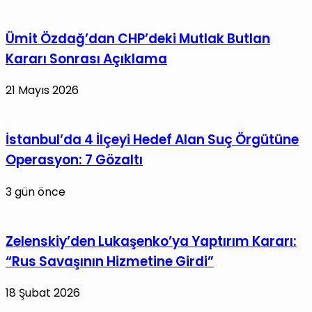
Hacmi
Şöleni
Verileri
Başlıyor
Ümit Özdağ’dan CHP’deki Mutlak Butlan
Açıklandı
Kararı Sonrası Açıklama
21 Mayıs 2026
İstanbul’da 4 İlçeyi Hedef Alan Suç Örgütüne
Operasyon: 7 Gözaltı
3 gün önce
Zelenskiy’den Lukaşenko’ya Yaptırım Kararı:
“Rus Savaşının Hizmetine Girdi”
18 Şubat 2026