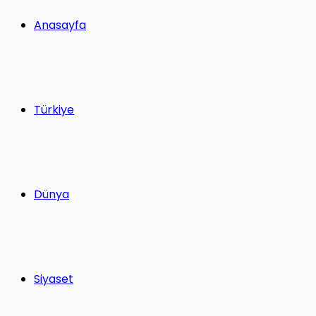
yap
Anasayfa
...
Türkiye
Dünya
Siyaset