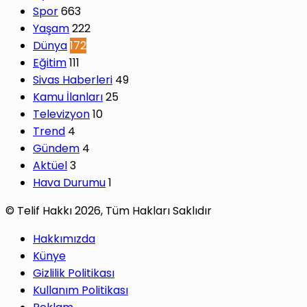
Spor
663
Yaşam
222
Dünya
172
Eğitim
111
Sivas Haberleri
49
Kamu İlanları
25
Televizyon
10
Trend
4
Gündem
4
Aktüel
3
Hava Durumu
1
© Telif Hakkı 2026, Tüm Hakları Saklıdır
Hakkımızda
Künye
Gizlilik Politikası
Kullanım Politikası