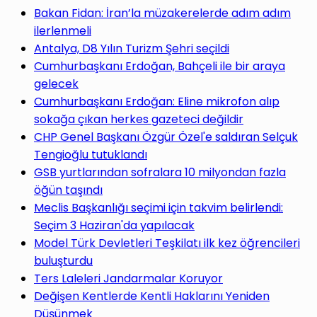
yap
Bakan Fidan: İran’la müzakerelerde adım adım
ilerlenmeli
Antalya, D8 Yılın Turizm Şehri seçildi
Cumhurbaşkanı Erdoğan, Bahçeli ile bir araya
gelecek
...
Cumhurbaşkanı Erdoğan: Eline mikrofon alıp
sokağa çıkan herkes gazeteci değildir
CHP Genel Başkanı Özgür Özel'e saldıran Selçuk
Tengioğlu tutuklandı
GSB yurtlarından sofralara 10 milyondan fazla
öğün taşındı
Meclis Başkanlığı seçimi için takvim belirlendi:
Seçim 3 Haziran'da yapılacak
Model Türk Devletleri Teşkilatı ilk kez öğrencileri
buluşturdu
Ters Laleleri Jandarmalar Koruyor
Değişen Kentlerde Kentli Haklarını Yeniden
Düşünmek