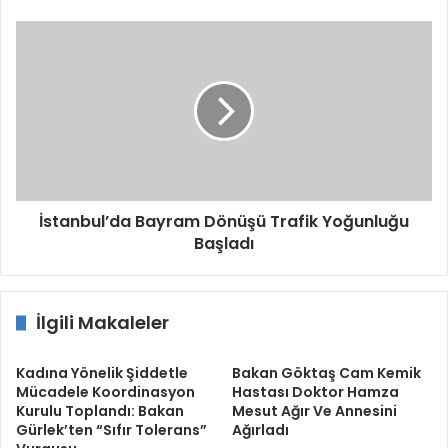
İstanbul’da
Bayram
Dönüşü
Trafik
Yoğunluğu
Başladı
İstanbul’da Bayram Dönüşü Trafik Yoğunluğu
Başladı
İlgili Makaleler
Kadına Yönelik Şiddetle
Bakan Göktaş Cam Kemik
Mücadele Koordinasyon
Hastası Doktor Hamza
Kurulu Toplandı: Bakan
Mesut Ağır Ve Annesini
Gürlek’ten “Sıfır Tolerans”
Ağırladı