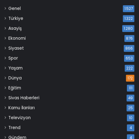
Genel
1.527
Türkiye
1.322
Asayiş
1.280
Ekonomi
876
Siyaset
866
Spor
653
Yaşam
222
Dünya
172
Eğitim
111
Sivas Haberleri
49
Kamu İlanları
25
Televizyon
10
Trend
4
Gündem
4