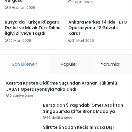
Vurgusu
2 gün önce
9 Haziran 2026
Rusya’da Türkçe Rüzgarı:
Ankara Merkezli 4 İlde FETÖ
Diziler ve Müzik Türk Diline
Operasyonu: 12 Gözaltı
İlgiyi Zirveye Taşıdı
Kararı
22 Mart 2026
31 Mart 2026
Son Eklenen
Popüler
Yorumlar
Kars’ta Kasten Öldürme Suçundan Aranan Hükümlü
JASAT Operasyonuyla Yakalandı
3 saniye önce
Bursa’dan 9 Yaşındaki Ömer Asaf’tan
Singapur’da Çifte Bronz Madalya
58 dakika önce
Siirt’te 5 Yaban Keçisini Yasa Dışı