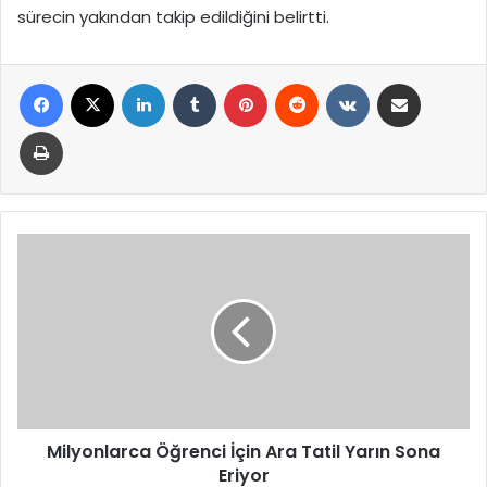
sürecin yakından takip edildiğini belirtti.
Facebook
X
LinkedIn
Tumblr
Pinterest
Reddit
VKontakte
E-Posta ile paylaş
Yazdır
Milyonlarca
Öğrenci
İçin
Ara
Tatil
Yarın
Sona
Eriyor
Milyonlarca Öğrenci İçin Ara Tatil Yarın Sona
Eriyor