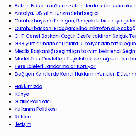
yap
Bakan Fidan: İran’la müzakerelerde adım adım ilerl
Antalya, D8 Yılın Turizm Şehri seçildi
Cumhurbaşkanı Erdoğan, Bahçeli ile bir araya gele
Cumhurbaşkanı Erdoğan: Eline mikrofon alıp sokağa
CHP Genel Başkanı Özgür Özel'e saldıran Selçuk Te
...
GSB yurtlarından sofralara 10 milyondan fazla öğün
Meclis Başkanlığı seçimi için takvim belirlendi: Seç
Model Türk Devletleri Teşkilatı ilk kez öğrencileri b
Ters Laleleri Jandarmalar Koruyor
Değişen Kentlerde Kentli Haklarını Yeniden Düşün
Hakkımızda
Künye
Gizlilik Politikası
Kullanım Politikası
Reklam
İletişim