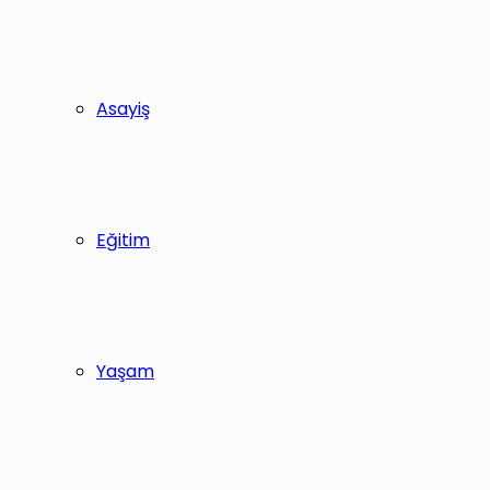
Asayiş
Eğitim
Yaşam