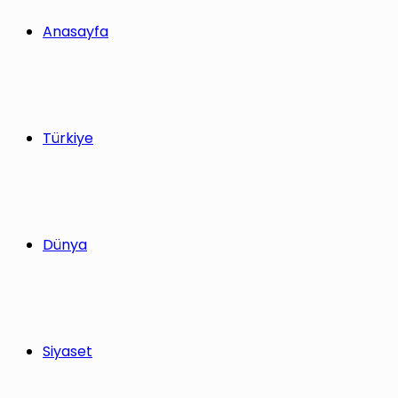
yap
Anasayfa
...
Türkiye
Dünya
Siyaset