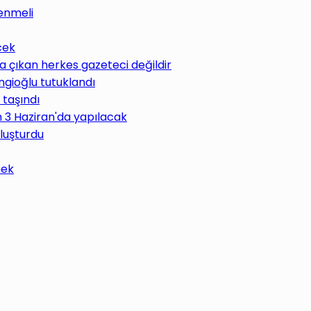
enmeli
cek
 çıkan herkes gazeteci değildir
ngioğlu tutuklandı
 taşındı
im 3 Haziran'da yapılacak
uluşturdu
mek