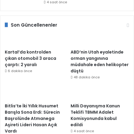
4 saat önce
Son Güncellenenler
Kartal’da kontrolden
ABD’nin Utah eyaletinde
çıkan otomobil 3 araca
orman yangınına
çarptı: 2 yaralı
müdahale eden helikopter
düştü
6 dakika önce
48 dakika önce
Bitlis’te İki Yıllık Husumet
Milli Dayanışma Kanun
Barışla Sona Erdi: Sürecin
Teklifi TBMM Adalet
Başrolünde Atmanega
Komisyonunda kabul
Aşireti Lideri Hasan Açık
edildi
Vardı
4 saat önce