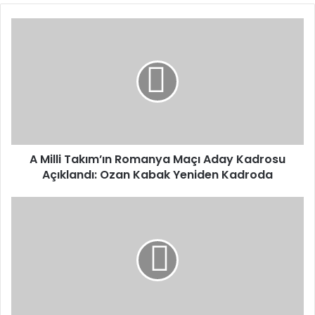
A
Milli
Takım’ın
Romanya
Maçı
Aday
Kadrosu
Açıklandı:
Ozan
Kabak
A Milli Takım’ın Romanya Maçı Aday Kadrosu
Yeniden
Açıklandı: Ozan Kabak Yeniden Kadroda
Kadroda
Güler
Hatay’da
Vatandaşlarla
Bayramlaştı