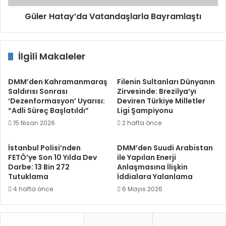
Güler Hatay’da Vatandaşlarla Bayramlaştı
İlgili Makaleler
DMM’den Kahramanmaraş
Filenin Sultanları Dünyanın
Saldırısı Sonrası
Zirvesinde: Brezilya’yı
‘Dezenformasyon’ Uyarısı:
Deviren Türkiye Milletler
“Adli Süreç Başlatıldı”
Ligi Şampiyonu
15 Nisan 2026
2 hafta önce
İstanbul Polisi’nden
DMM’den Suudi Arabistan
FETÖ’ye Son 10 Yılda Dev
ile Yapılan Enerji
Darbe: 13 Bin 272
Anlaşmasına İlişkin
Tutuklama
İddialara Yalanlama
4 hafta önce
6 Mayıs 2026