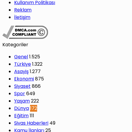
Kullanım Politikası
Reklam
İletişim
Kategoriler
Genel
1.525
Türkiye
1.322
Asayiş
1.277
Ekonomi
875
Siyaset
866
Spor
649
Yaşam
222
Dünya
172
Eğitim
111
Sivas Haberleri
49
Kamu İlanları
25