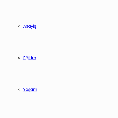
Asayiş
Eğitim
Yaşam