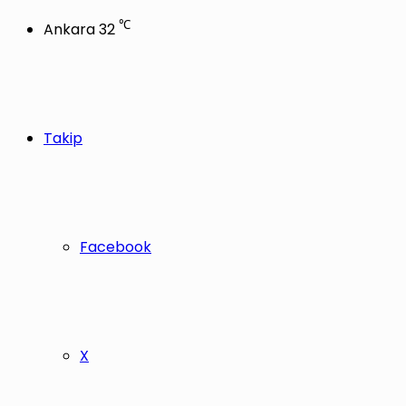
℃
Ankara
32
Takip
Facebook
X