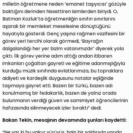
milletin öğretmene neden ’emanet taşıyıcısı’ gözüyle
baktığını derinden hissettiren isimlerden biriydi. O,
Batman Kozluk’ta öğretmenliğin sınıfın sınırlarını
aşarak bir memleket meselesine dönüştüğünü
hayatıyla gösterdi. Genç yaşına rağmen vazifesini bir
görev yeri tercihi olarak görmedi, ‘Bayrağın
dalgalandığı her yer bizim vatanımızdır’ diyerek yola
çıktı. İlk görev yerine adım attığı andan itibaren
imkanları çoğaltan gayreti ve eğitime adanmışlığıyla
kurduğu müzik sınıfında evlatlarımıza, bu topraklara
aidiyeti ve kardeşlik duygusunu notalar eşliğinde
taşımaya gayret etti. Bazen bir türkü, bazen adı
konulmamış bir fedakarlık, bazen de yalnız orada
bulunmanın verdiği güven ve samimiyet öğrencilerinin
hafızasında silinmeyecek izler bıraktı” dedi.
Bakan Tekin, mesajının devamında şunları kaydetti:
“Ne var ki bu vakur yürüyüş, hain bir saldırıyla yarıda