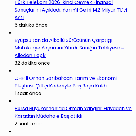
Türk Telekom 2026 İkinci Çeyrek Finansal
Sonuçlarını Açıkladı: Yarı Yıl Geliri 142 Milyar TL’yi
Aştı
5 dakika önce
Eyüpsultan’da Alkollü Sürücünün Çarptığı
Motokurye Yaşamını Yitirdi: Sanığın Tahliyesine
Aileden Tepki
32 dakika önce
CHP’li Orhan Sarıbal’dan Tarım ve Ekonomi
Eleştirisi: Çiftçi Kaderiyle Baş Başa Kaldı
1 saat önce
Bursa Büyükorhan’da Orman Yangını: Havadan ve
Karadan Müdahale Başlatıldı
2 saat önce