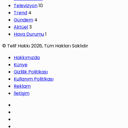
Televizyon
10
Trend
4
Gündem
4
Aktüel
3
Hava Durumu
1
© Telif Hakkı 2026, Tüm Hakları Saklıdır
Hakkımızda
Künye
Gizlilik Politikası
Kullanım Politikası
Reklam
İletişim
Facebook
X
Pinterest
LinkedIn