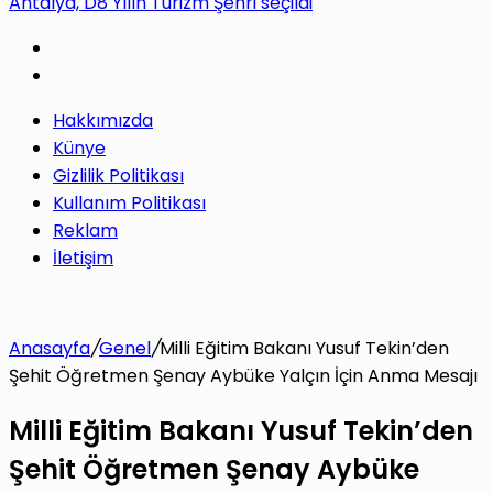
Antalya, D8 Yılın Turizm Şehri seçildi
yap
Hakkımızda
...
Künye
Gizlilik Politikası
Kullanım Politikası
Reklam
İletişim
Anasayfa
/
Genel
/
Milli Eğitim Bakanı Yusuf Tekin’den
Şehit Öğretmen Şenay Aybüke Yalçın İçin Anma Mesajı
Milli Eğitim Bakanı Yusuf Tekin’den
Şehit Öğretmen Şenay Aybüke