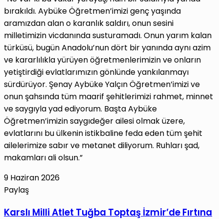
bırakıldı. Aybüke Öğretmen’imizi genç yaşında
aramızdan alan o karanlık saldırı, onun sesini
milletimizin vicdanında susturamadı. Onun yarım kalan
türküsü, bugün Anadolu’nun dört bir yanında aynı azim
ve kararlılıkla yürüyen öğretmenlerimizin ve onların
yetiştirdiği evlatlarımızın gönlünde yankılanmayı
sürdürüyor. Şenay Aybüke Yalçın Öğretmen’imizi ve
onun şahsında tüm maarif şehitlerimizi rahmet, minnet
ve saygıyla yad ediyorum. Başta Aybüke
Öğretmen’imizin saygıdeğer ailesi olmak üzere,
evlatlarını bu ülkenin istikbaline feda eden tüm şehit
ailelerimize sabır ve metanet diliyorum. Ruhları şad,
makamları ali olsun.”
9 Haziran 2026
Paylaş
Facebook
X
LinkedIn
Tumblr
Pinterest
Reddit
VKontakte
E-
Yazdır
Karslı
Karslı Milli Atlet Tuğba Toptaş İzmir’de Fırtına
Posta