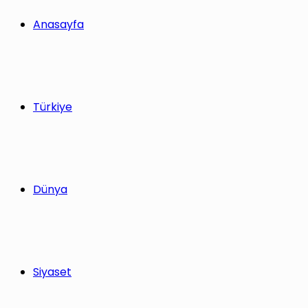
yap
Anasayfa
...
Türkiye
Dünya
Siyaset