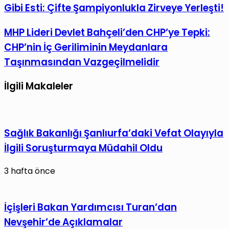
Milli
Gibi Esti: Çifte Şampiyonlukla Zirveye Yerleşti!
ile
Atlet
paylaş
Tuğba
MHP
MHP Lideri Devlet Bahçeli’den CHP’ye Tepki:
Toptaş
Lideri
CHP’nin İç Geriliminin Meydanlara
İzmir’de
Devlet
Taşınmasından Vazgeçilmelidir
Fırtına
Bahçeli’den
Gibi
CHP’ye
İlgili Makaleler
Esti:
Tepki:
Çifte
CHP’nin
Şampiyonlukla
İç
Sağlık Bakanlığı Şanlıurfa’daki Vefat Olayıyla
Zirveye
Geriliminin
Yerleşti!
Meydanlara
İlgili Soruşturmaya Müdahil Oldu
Taşınmasından
3 hafta önce
Vazgeçilmelidir
İçişleri Bakan Yardımcısı Turan’dan
Nevşehir’de Açıklamalar