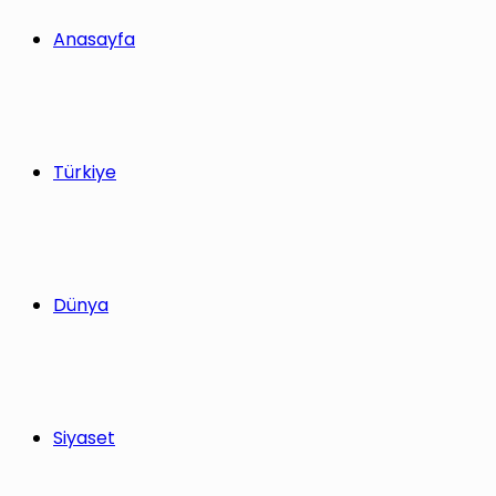
yap
Anasayfa
...
Türkiye
Dünya
Siyaset