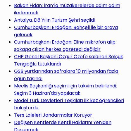
yap
Bakan Fidan: İran’la müzakerelerde adım adım
ilerlenmeli
Antalya, D8 Yılın Turizm Şehri seçildi
Cumhurbaşkanı Erdoğan, Bahçeli ile bir araya
gelecek
...
Cumhurbaşkanı Erdoğan: Eline mikrofon alıp
sokağa çıkan herkes gazeteci değildir
CHP Genel Başkanı Özgür Özel'e saldıran Selçuk
Tengioğlu tutuklandı
GSB yurtlarından sofralara 10 milyondan fazla
öğün taşındı
Meclis Başkanlığı seçimi için takvim belirlendi:
Seçim 3 Haziran'da yapılacak
Model Türk Devletleri Teşkilatı ilk kez öğrencileri
buluşturdu
Ters Laleleri Jandarmalar Koruyor
Değişen Kentlerde Kentli Haklarını Yeniden
Düşünmek