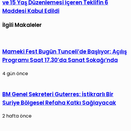
Sosyal
ve 15 Yaş Düzenlemesi İçeren Teklifin 6
Sert
Hizmet
Maddesi Kabul Edildi
Tepki:
Reformu:
“Sessiz
Doğum
İlgili Makaleler
Kalmayacağız!”
İzni
ve
15
Mameki Fest Bugün Tunceli’de Başlıyor: Açılış
Yaş
Düzenlemesi
Programı Saat 17.30’da Sanat Sokağı’nda
İçeren
4 gün önce
Teklifin
6
Maddesi
BM Genel Sekreteri Guterres: İstikrarlı Bir
Kabul
Suriye Bölgesel Refaha Katkı Sağlayacak
Edildi
2 hafta önce