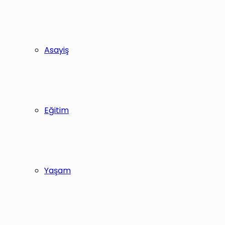
Asayiş
Eğitim
Yaşam