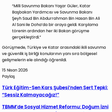
“Milli Savunma Bakanı Yaşar Güler, Katar
Başbakan Yardımcısı ve Savunma Bakanı
Şeyh Saud Bin Abdurrahman Bin Hasan Bin Ali
Al Sani ile Doha’da bir araya geldi. Karşılama
törenin ardından her iki Bakan görüşme
gerçekleştirdi.”
Görüşmede, Türkiye ve Katar arasındaki ikili savunma
ve güvenlik iş birliği konularının yanı sıra bölgesel
gelişmelerin ele alındığı öğrenildi.
15 Nisan 2026
Paylaş
Facebook
X
LinkedIn
Tumblr
Pinterest
Reddit
VKontakte
E-
Yazdır
Türk
Türk Eğitim-Sen Kars Şubesi’nden Sert Tepki:
Posta
Eğitim-
“Sessiz Kalmayacağız!”
ile
Sen
paylaş
Kars
TBMM’de
TBMM’de Sosyal Hizmet Reformu: Doğum İzni
Şubesi’nden