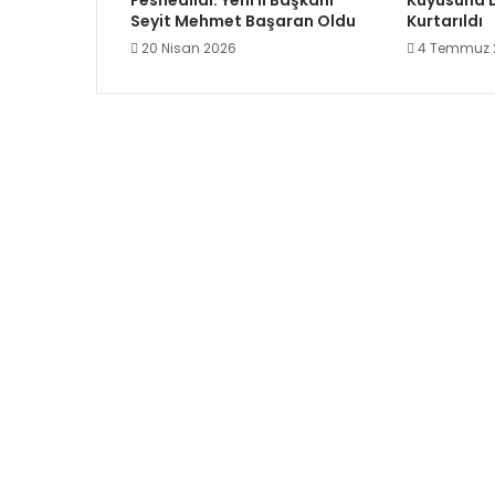
Feshedildi: Yeni İl Başkanı
Kuyusuna 
Seyit Mehmet Başaran Oldu
Kurtarıldı
20 Nisan 2026
4 Temmuz 