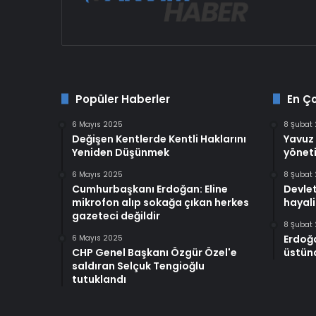
Popüler Haberler
En Ç
6 Mayıs 2025
8 Şubat
Değişen Kentlerde Kentli Haklarını
Yavuz 
Yeniden Düşünmek
yöneti
6 Mayıs 2025
8 Şubat
Cumhurbaşkanı Erdoğan: Eline
Devlet
mikrofon alıp sokağa çıkan herkes
hayali
gazeteci değildir
8 Şubat
Erdoğ
6 Mayıs 2025
CHP Genel Başkanı Özgür Özel'e
üstünd
saldıran Selçuk Tengioğlu
tutuklandı