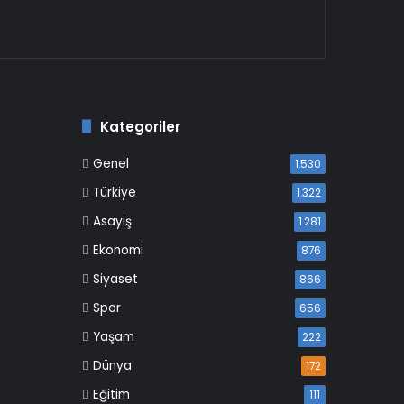
Kategoriler
Genel
1.530
Türkiye
1.322
Asayiş
1.281
Ekonomi
876
Siyaset
866
Spor
656
Yaşam
222
Dünya
172
Eğitim
111