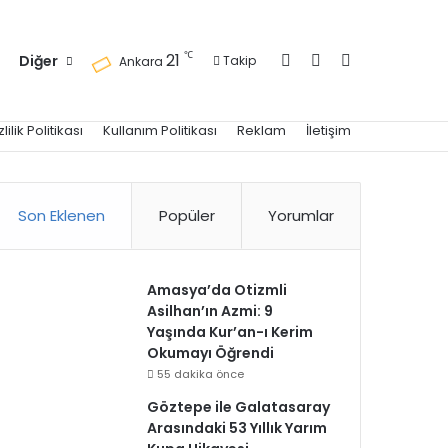
Kayıt Ol
Kenar Bölmesi
Arama yap ..
℃
21
Diğer
Takip
Ankara
zlilik Politikası
Kullanım Politikası
Reklam
İletişim
Son Eklenen
Popüler
Yorumlar
Amasya’da Otizmli
Asilhan’ın Azmi: 9
Yaşında Kur’an-ı Kerim
Okumayı Öğrendi
55 dakika önce
Göztepe ile Galatasaray
Arasındaki 53 Yıllık Yarım