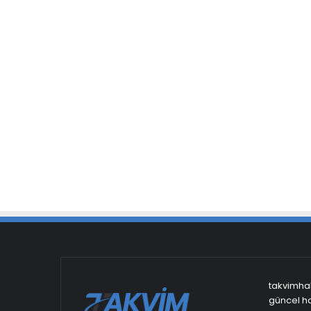
takvimhab
güncel ha