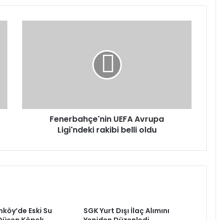
Fenerbahçe'nin
UEFA
Avrupa
Ligi'ndeki
rakibi
belli
oldu
Fenerbahçe'nin UEFA Avrupa
Ligi'ndeki rakibi belli oldu
nköy’de Eski Su
SGK Yurt Dışı İlaç Alımını