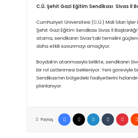
C.Ü. Şehit Gazi Eğitim Sendikası
Sivas
İl 
Cumhuriyet Üniversitesi (C.Ü.) Mali İdari İşl
Şehit Gazi Eğitim Sendikası Sivas İl Başkanlığı
atama, sendikanın Sivas’taki temsilini güçlend
daha etkili savunmayı amaçlıyor.
Boydak’ın atanmasıyla birlikte, sendikanın Si
bir rol üstlenmesi bekleniyor. Yeni göreviyle bi
Sendikası’nın bölgedeki faaliyetlerini hızlandı
planlanıyor.
Facebook
X
LinkedIn
Tumblr
Pinte
Paylaş