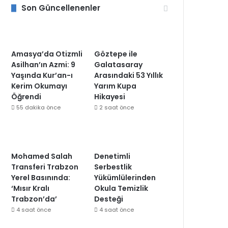
Son Güncellenenler
Amasya’da Otizmli
Göztepe ile
Asilhan’ın Azmi: 9
Galatasaray
Yaşında Kur’an-ı
Arasındaki 53 Yıllık
Kerim Okumayı
Yarım Kupa
Öğrendi
Hikayesi
55 dakika önce
2 saat önce
Mohamed Salah
Denetimli
Transferi Trabzon
Serbestlik
Yerel Basınında:
Yükümlülerinden
‘Mısır Kralı
Okula Temizlik
Trabzon’da’
Desteği
4 saat önce
4 saat önce