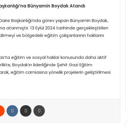
Başkanlığı’na Bünyamin Boydak Atandı
er Daire Başkanlığı’nda görev yapan Bünyamin Boydak,
’na atanmıştır. 13 Eylül 2024 tarihinde gerçekleştirilen
irmeyi ve bölgedeki eğitim çalışanlarının haklarını
vas’ta eğitim ve sosyal haklar konusunda daha aktif
rlikte, Boydak’ın liderliğinde Şehit Gazi Eğitim
rarak, eğitim camiasına yönelik projelerin geliştirilmesi
rest
Reddit
VKontakte
E-Posta ile paylaş
Yazdır