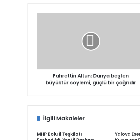
Fahrettin
Altun:
Dünya
beşten
büyüktür
söylemi,
güçlü
bir
çağrıdır
Fahrettin Altun: Dünya beşten
büyüktür söylemi, güçlü bir çağrıdır
İlgili Makaleler
MHP Bolu İl Teşkilatı
Yalova Ese