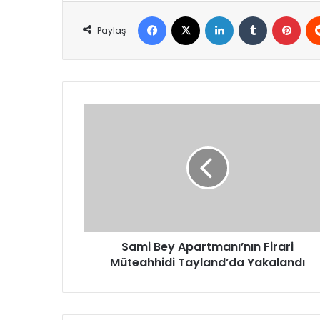
Facebook
X
LinkedIn
Tumblr
Pint
Paylaş
Sami
Bey
Apartmanı’nın
Firari
Müteahhidi
Tayland’da
Yakalandı
Sami Bey Apartmanı’nın Firari
Müteahhidi Tayland’da Yakalandı