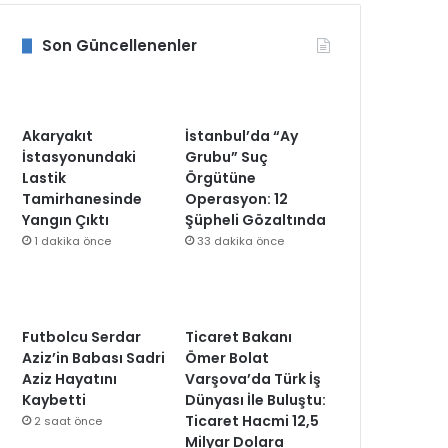
Son Güncellenenler
Akaryakıt
İstanbul’da “Ay
İstasyonundaki
Grubu” Suç
Lastik
Örgütüne
Tamirhanesinde
Operasyon: 12
Yangın Çıktı
Şüpheli Gözaltında
1 dakika önce
33 dakika önce
Futbolcu Serdar
Ticaret Bakanı
Aziz’in Babası Sadri
Ömer Bolat
Aziz Hayatını
Varşova’da Türk İş
Kaybetti
Dünyası İle Buluştu:
Ticaret Hacmi 12,5
2 saat önce
Milyar Dolara