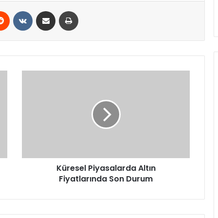
erest
Reddit
VKontakte
E-Posta ile paylaş
Yazdır
Küresel
Piyasalarda
Altın
Fiyatlarında
Son
Durum
Küresel Piyasalarda Altın
Fiyatlarında Son Durum