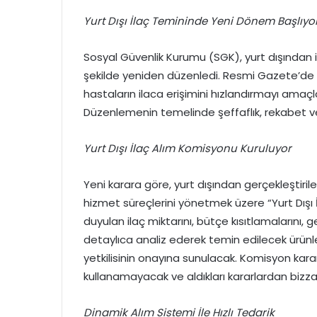
Yurt Dışı İlaç Temininde Yeni Dönem Başlıyo
Sosyal Güvenlik Kurumu (SGK), yurt dışından il
şekilde yeniden düzenledi. Resmi Gazete’de y
hastaların ilaca erişimini hızlandırmayı amaç
Düzenlemenin temelinde şeffaflık, rekabet ve ver
Yurt Dışı İlaç Alım Komisyonu Kuruluyor
Yeni karara göre, yurt dışından gerçekleştirile
hizmet süreçlerini yönetmek üzere “Yurt Dışı 
duyulan ilaç miktarını, bütçe kısıtlamalarını, g
detaylıca analiz ederek temin edilecek ürünlerin
yetkilisinin onayına sunulacak. Komisyon kara
kullanamayacak ve aldıkları kararlardan bizz
Dinamik Alım Sistemi İle Hızlı Tedarik