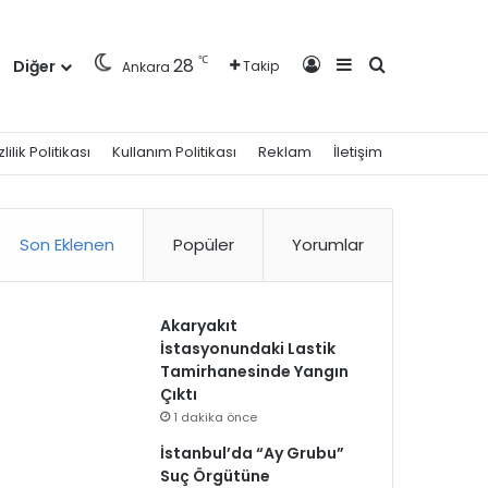
Kayıt Ol
Kenar Bölmesi
Arama yap ..
℃
28
Diğer
Takip
Ankara
zlilik Politikası
Kullanım Politikası
Reklam
İletişim
Son Eklenen
Popüler
Yorumlar
Akaryakıt
İstasyonundaki Lastik
Tamirhanesinde Yangın
Çıktı
1 dakika önce
İstanbul’da “Ay Grubu”
Suç Örgütüne