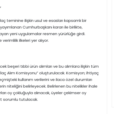
r
aç teminine ilişkin usul ve esasları kapsamlı bir
ayımlanan Cumhurbaşkanı kararı ile birlikte,
layan yeni uygulamalar resmen yürürlüğe girdi.
imlilik ilkeleri yer alıyor.
cek beşeri tıbbi ürün alımları ve bu alımlara ilişkin tüm
İlaç Alım Komisyonu” oluşturulacak. Komisyon; ihtiyaç
eçmişteki kullanım verilerini ve ilaca özel durumları
 niteliğini belirleyecek. Belirlenen bu nitelikler ihale
rları oy çokluğuyla alınacak, üyeler çekimser oy
at sorumlu tutulacak.