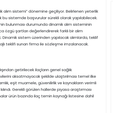
ik alım sistemi” dönemine geçiliyor. Belirlenen yeterlik
ak bu sistemde başvurular sürekli olarak yapılabilecek.
ikçinin bulunması durumunda dinamik alım sisteminin
a özgü şartları değerlendirerek farklı bir alım
Dinamik sistem üzerinden yapılacak alımlarda, teklif
lı teklifi sunan firma ile sözleşme imzalanacak.
şından getirilecek ilaçların genel sağlık
lerini aksatmayacak şekilde ulaştırılması temel ilke
mlık, eşit muamele, güvenilirlik ve kaynakların verimli
 kılındı. Gerekli görülen hallerde piyasa araştırması
malar ürün bazında ilaç temin kaynağı listesine dahil