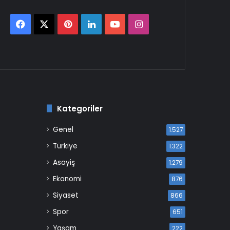
Facebook
X
Pinterest
LinkedIn
YouTube
Instagram
Kategoriler
Genel
1.527
Türkiye
1.322
Asayiş
1.279
Ekonomi
876
Siyaset
866
Spor
651
Yaşam
222