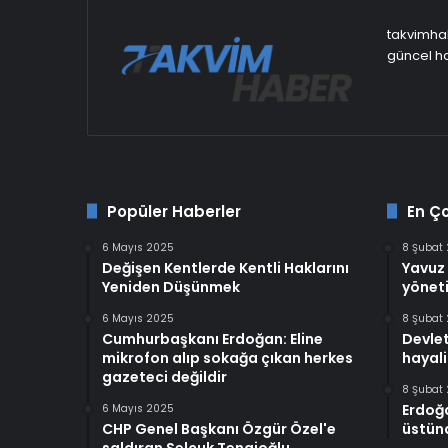
takvimhab
güncel ha
Popüler Haberler
En Ç
6 Mayıs 2025
8 Şubat
Değişen Kentlerde Kentli Haklarını
Yavuz 
Yeniden Düşünmek
yöneti
6 Mayıs 2025
8 Şubat
Cumhurbaşkanı Erdoğan: Eline
Devlet
mikrofon alıp sokağa çıkan herkes
hayali
gazeteci değildir
8 Şubat
Erdoğ
6 Mayıs 2025
CHP Genel Başkanı Özgür Özel'e
üstünd
saldıran Selçuk Tengioğlu