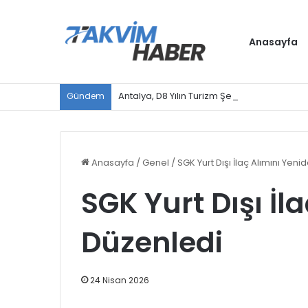
Anasayfa
Antalya, D8 Yılın Turizm Şehri seçildi
Gündem
Anasayfa
/
Genel
/
SGK Yurt Dışı İlaç Alımını Yen
SGK Yurt Dışı İl
Düzenledi
24 Nisan 2026