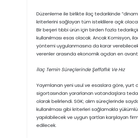
Düzenleme ile birlikte ilaç tedarikinde “dinam
kriterlerini sağlayan tüm isteklilere açık olac
Bir beşeri tıbbi ürün için birden fazla tedar
kullanılması esas olacak. Ancak Komisyon, ilac
yöntemi uygulanmasına da karar verebilecek. 
verenler arasında ekonomik açıdan en avantaj
İlaç Temin Süreçlerinde Şeffaflık Ve Hız
Yayımlanan yeni usul ve esaslara göre, yurt dı
sigortasından yararlanan vatandaşlara tedavi
olarak belirlendi. SGK; alım süreçlerinde sayda
kullanılması gibi kriterleri sağlamakla yükümlü
yapılabilecek ve uygun şartları karşılayan fir
edilecek.