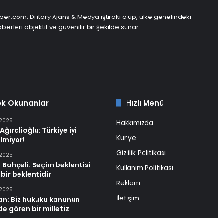
er.com, Dijitary Ajans & Medya iştiraki olup, ülke genelindeki
berleri objektif ve güvenilir bir şekilde sunar.
ok Okunanlar
Hızlı Menü
 2025
Hakkımızda
Ağıralioğlu: Türkiye iyi
Künye
lmiyor!
Gizlilik Politikası
 2025
 Bahçeli: Seçim beklentisi
Kullanım Politikası
 bir beklentidir
Reklam
 2025
İletişim
an: Biz hukuku kanunun
e gören bir milletiz