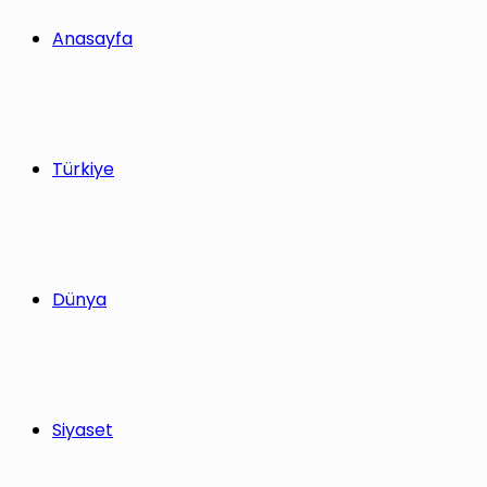
yap
Anasayfa
...
Türkiye
Dünya
Siyaset