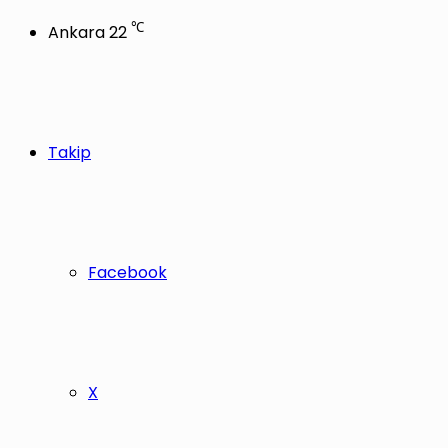
℃
Ankara
22
Takip
Facebook
X