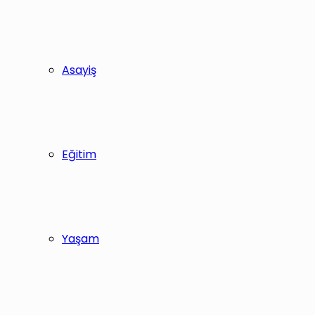
Asayiş
Eğitim
Yaşam