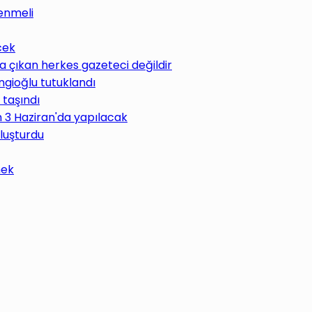
enmeli
cek
 çıkan herkes gazeteci değildir
ngioğlu tutuklandı
 taşındı
im 3 Haziran'da yapılacak
uluşturdu
mek