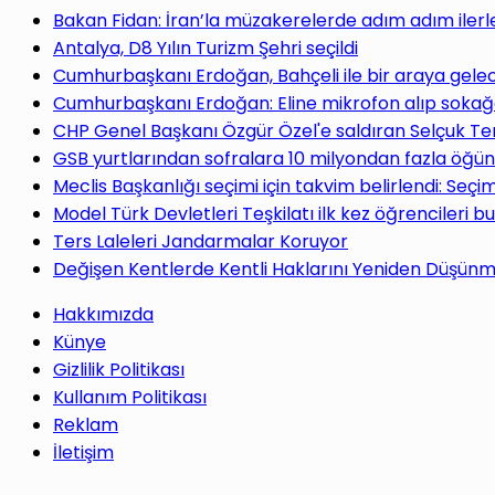
yap
Bakan Fidan: İran’la müzakerelerde adım adım ilerl
Antalya, D8 Yılın Turizm Şehri seçildi
Cumhurbaşkanı Erdoğan, Bahçeli ile bir araya gele
Cumhurbaşkanı Erdoğan: Eline mikrofon alıp sokağa
CHP Genel Başkanı Özgür Özel'e saldıran Selçuk Te
...
GSB yurtlarından sofralara 10 milyondan fazla öğün
Meclis Başkanlığı seçimi için takvim belirlendi: Seç
Model Türk Devletleri Teşkilatı ilk kez öğrencileri b
Ters Laleleri Jandarmalar Koruyor
Değişen Kentlerde Kentli Haklarını Yeniden Düşün
Hakkımızda
Künye
Gizlilik Politikası
Kullanım Politikası
Reklam
İletişim