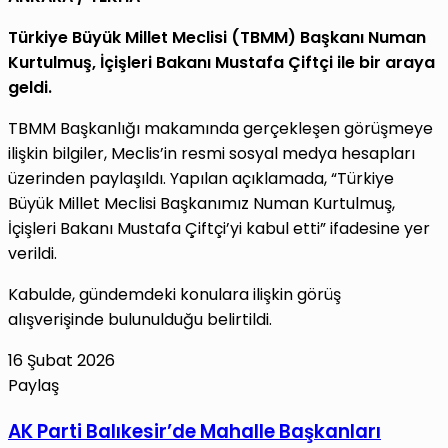
Türkiye Büyük Millet Meclisi (TBMM) Başkanı Numan
Kurtulmuş, İçişleri Bakanı Mustafa Çiftçi ile bir araya
geldi.
TBMM Başkanlığı makamında gerçekleşen görüşmeye
ilişkin bilgiler, Meclis’in resmi sosyal medya hesapları
üzerinden paylaşıldı. Yapılan açıklamada, “Türkiye
Büyük Millet Meclisi Başkanımız Numan Kurtulmuş,
İçişleri Bakanı Mustafa Çiftçi’yi kabul etti” ifadesine yer
verildi.
Kabulde, gündemdeki konulara ilişkin görüş
alışverişinde bulunulduğu belirtildi.
16 Şubat 2026
Paylaş
Facebook
X
LinkedIn
Tumblr
Pinterest
Reddit
VKontakte
E-
Yazdır
AK
AK Parti Balıkesir’de Mahalle Başkanları
Posta