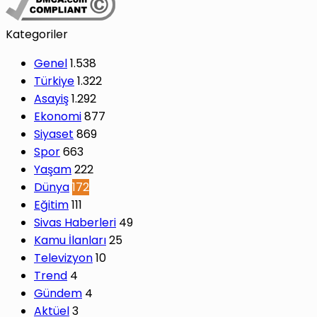
Kategoriler
Genel
1.538
Türkiye
1.322
Asayiş
1.292
Ekonomi
877
Siyaset
869
Spor
663
Yaşam
222
Dünya
172
Eğitim
111
Sivas Haberleri
49
Kamu İlanları
25
Televizyon
10
Trend
4
Gündem
4
Aktüel
3