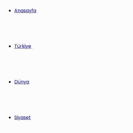
yap
Anasayfa
...
Türkiye
Dünya
Siyaset