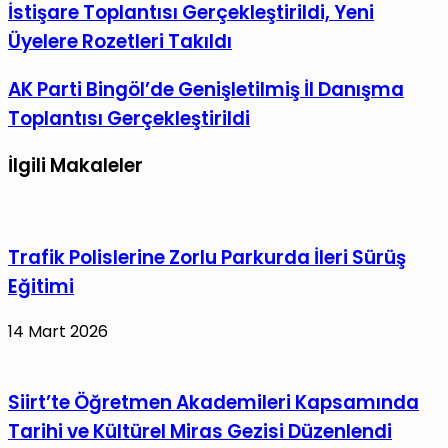
Parti
İstişare Toplantısı Gerçekleştirildi, Yeni
ile
Balıkesir’de
paylaş
Üyelere Rozetleri Takıldı
Mahalle
Başkanları
AK
AK Parti Bingöl’de Genişletilmiş İl Danışma
İstişare
Parti
Toplantısı Gerçekleştirildi
Toplantısı
Bingöl’de
Gerçekleştirildi,
Genişletilmiş
İlgili Makaleler
Yeni
İl
Üyelere
Danışma
Rozetleri
Toplantısı
Trafik Polislerine Zorlu Parkurda İleri Sürüş
Takıldı
Gerçekleştirildi
Eğitimi
14 Mart 2026
Siirt’te Öğretmen Akademileri Kapsamında
Tarihi ve Kültürel Miras Gezisi Düzenlendi