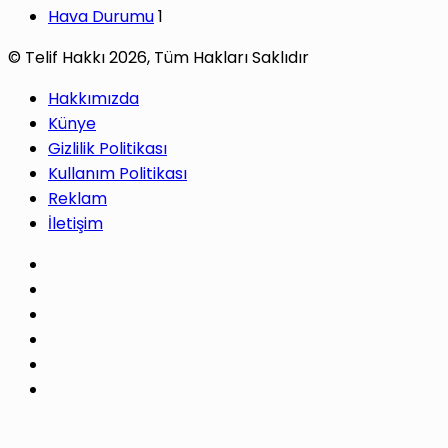
Hava Durumu
1
© Telif Hakkı 2026, Tüm Hakları Saklıdır
Hakkımızda
Künye
Gizlilik Politikası
Kullanım Politikası
Reklam
İletişim
Facebook
X
Pinterest
LinkedIn
YouTube
Instagram
Facebook
X
WhatsApp
Telegram
Başa