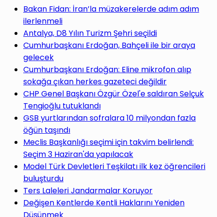
yap
Bakan Fidan: İran’la müzakerelerde adım adım
ilerlenmeli
Antalya, D8 Yılın Turizm Şehri seçildi
Cumhurbaşkanı Erdoğan, Bahçeli ile bir araya
gelecek
...
Cumhurbaşkanı Erdoğan: Eline mikrofon alıp
sokağa çıkan herkes gazeteci değildir
CHP Genel Başkanı Özgür Özel'e saldıran Selçuk
Tengioğlu tutuklandı
GSB yurtlarından sofralara 10 milyondan fazla
öğün taşındı
Meclis Başkanlığı seçimi için takvim belirlendi:
Seçim 3 Haziran'da yapılacak
Model Türk Devletleri Teşkilatı ilk kez öğrencileri
buluşturdu
Ters Laleleri Jandarmalar Koruyor
Değişen Kentlerde Kentli Haklarını Yeniden
Düşünmek