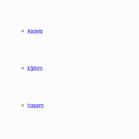
Asayiş
Eğitim
Yaşam