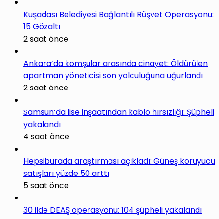
Kuşadası Belediyesi Bağlantılı Rüşvet Operasyonu:
15 Gözaltı
2 saat önce
Ankara’da komşular arasında cinayet: Öldürülen
apartman yöneticisi son yolculuğuna uğurlandı
2 saat önce
Samsun’da lise inşaatından kablo hırsızlığı: Şüpheli
yakalandı
4 saat önce
Hepsiburada araştırması açıkladı: Güneş koruyucu
satışları yüzde 50 arttı
5 saat önce
30 ilde DEAŞ operasyonu: 104 şüpheli yakalandı