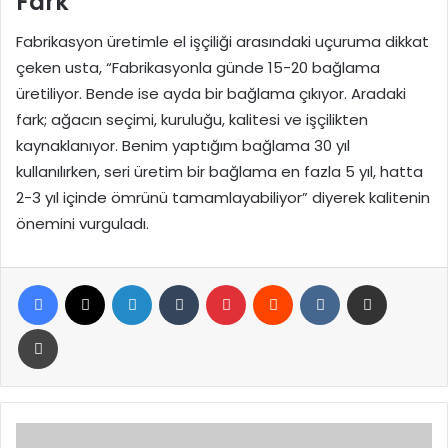
Fark
Fabrikasyon üretimle el işçiliği arasındaki uçuruma dikkat
çeken usta, “Fabrikasyonla günde 15-20 bağlama
üretiliyor. Bende ise ayda bir bağlama çıkıyor. Aradaki
fark; ağacın seçimi, kuruluğu, kalitesi ve işçilikten
kaynaklanıyor. Benim yaptığım bağlama 30 yıl
kullanılırken, seri üretim bir bağlama en fazla 5 yıl, hatta
2-3 yıl içinde ömrünü tamamlayabiliyor” diyerek kalitenin
önemini vurguladı.
Facebook
X
LinkedIn
Tumblr
Pinterest
Reddit
VKontakte
E-Posta ile paylaş
Yazdır
İBB