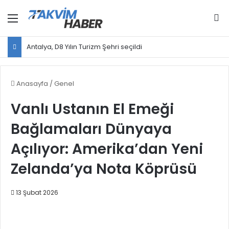
Menü
Ar
Antalya, D8 Yılın Turizm Şehri seçildi
Anasayfa
/
Genel
Vanlı Ustanın El Emeği
Bağlamaları Dünyaya
Açılıyor: Amerika’dan Yeni
Zelanda’ya Nota Köprüsü
13 Şubat 2026