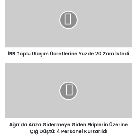
Toplu
Ulaşım
Ücretlerine
Yüzde
20
Zam
İstedi
İBB Toplu Ulaşım Ücretlerine Yüzde 20 Zam İstedi
Ağrı’da
Arıza
Gidermeye
Giden
Ekiplerin
Üzerine
Çığ
Düştü:
4
Personel
Ağrı’da Arıza Gidermeye Giden Ekiplerin Üzerine
Kurtarıldı
Çığ Düştü: 4 Personel Kurtarıldı