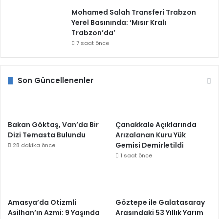
Mohamed Salah Transferi Trabzon
Yerel Basınında: ‘Mısır Kralı
Trabzon’da’
7 saat önce
Son Güncellenenler
Bakan Göktaş, Van’da Bir
Çanakkale Açıklarında
Dizi Temasta Bulundu
Arızalanan Kuru Yük
Gemisi Demirletildi
28 dakika önce
1 saat önce
Amasya’da Otizmli
Göztepe ile Galatasaray
Asilhan’ın Azmi: 9 Yaşında
Arasındaki 53 Yıllık Yarım