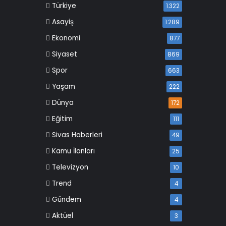
Türkiye
1.322
Asayiş
1.289
Ekonomi
877
Siyaset
869
Spor
663
Yaşam
222
Dünya
172
Eğitim
111
Sivas Haberleri
49
Kamu İlanları
25
Televizyon
10
Trend
4
Gündem
4
Aktüel
3