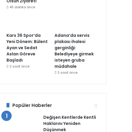
Olsun Ziyareti
45 dakika önce
Kars 36 Spor’da
Adana’da servis
Yeni Dönem: Bülent
plakası ihalesi
Ayan ve Sedat
gerginliği:
Aslan Göreve
Belediyeye girmek
Başladı
isteyen gruba
müdahale
2 saat önce
3 saat önce
Popüler Haberler
Değişen Kentlerde Kentli
Haklarını Yeniden
Düşünmek