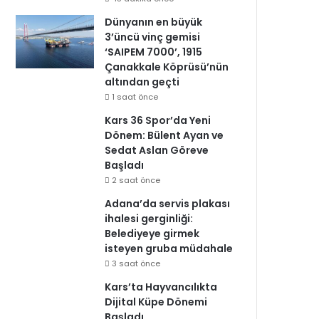
Dünyanın en büyük
3’üncü vinç gemisi
‘SAIPEM 7000’, 1915
Çanakkale Köprüsü’nün
altından geçti
1 saat önce
Kars 36 Spor’da Yeni
Dönem: Bülent Ayan ve
Sedat Aslan Göreve
Başladı
2 saat önce
Adana’da servis plakası
ihalesi gerginliği:
Belediyeye girmek
isteyen gruba müdahale
3 saat önce
Kars’ta Hayvancılıkta
Dijital Küpe Dönemi
Başladı