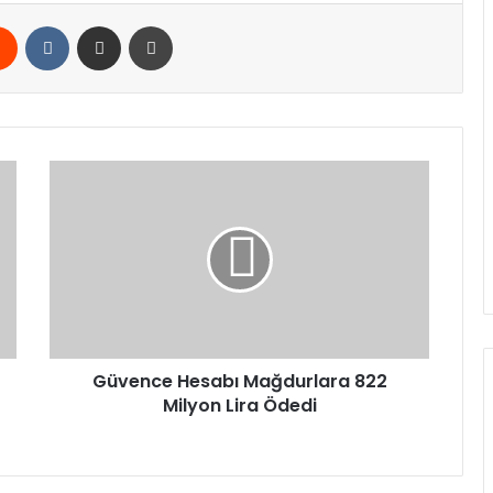
rest
Reddit
VKontakte
E-Posta ile paylaş
Yazdır
Güvence
Hesabı
Mağdurlara
822
Milyon
Lira
Ödedi
Güvence Hesabı Mağdurlara 822
Milyon Lira Ödedi