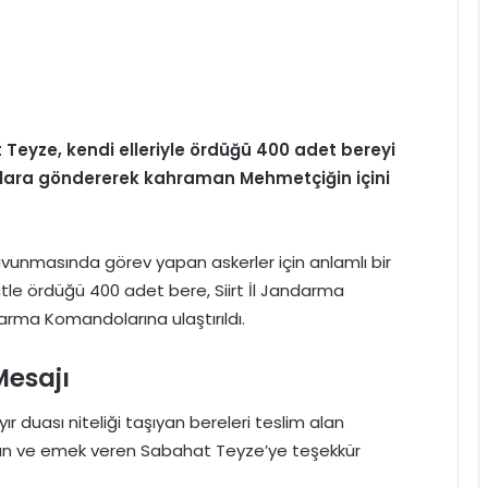
eyze, kendi elleriyle ördüğü 400 adet bereyi
lara göndererek kahraman Mehmetçiğin içini
unmasında görev yapan askerler için anlamlı bir
tle ördüğü 400 adet bere, Siirt İl Jandarma
rma Komandolarına ulaştırıldı.
esajı
ır duası niteliği taşıyan bereleri teslim alan
an ve emek veren Sabahat Teyze’ye teşekkür