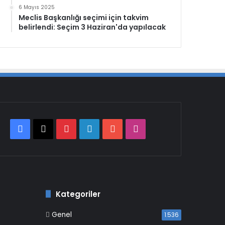
6 Mayıs 2025
Meclis Başkanlığı seçimi için takvim
belirlendi: Seçim 3 Haziran'da yapılacak
Facebook
X
Pinterest
LinkedIn
YouTube
Instagram
Kategoriler
Genel
1.536