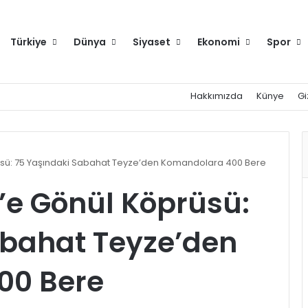
Türkiye
Dünya
Siyaset
Ekonomi
Spor
Hakkımızda
Künye
Gi
rüsü: 75 Yaşındaki Sabahat Teyze’den Komandolara 400 Bere
t’e Gönül Köprüsü:
abahat Teyze’den
00 Bere