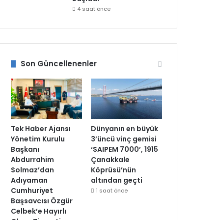
4 saat önce
Son Güncellenenler
Tek Haber Ajansı
Dünyanın en büyük
Yönetim Kurulu
3’üncü vinç gemisi
Başkanı
‘SAIPEM 7000’, 1915
Abdurrahim
Çanakkale
Solmaz’dan
Köprüsü’nün
Adıyaman
altından geçti
Cumhuriyet
1 saat önce
Başsavcısı Özgür
Celbek’e Hayırlı