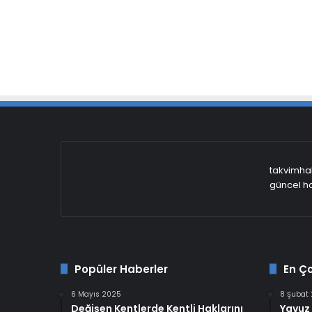
takvimhab
güncel ha
Popüler Haberler
En Ç
6 Mayıs 2025
8 Şubat
Değişen Kentlerde Kentli Haklarını
Yavuz 