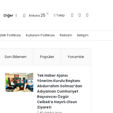
Kayıt Ol
Kenar Bölmesi
Arama yap ..
℃
25
Diğer
Takip
Ankara
zlilik Politikası
Kullanım Politikası
Reklam
İletişim
Son Eklenen
Popüler
Yorumlar
Tek Haber Ajansı
Yönetim Kurulu Başkanı
Abdurrahim Solmaz’dan
Adıyaman Cumhuriyet
Başsavcısı Özgür
Celbek’e Hayırlı Olsun
Ziyareti
45 dakika önce