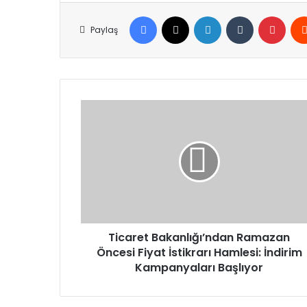
Facebook
X
LinkedIn
Tumblr
Pinte
Paylaş
Ticaret
Bakanlığı’ndan
Ramazan
Öncesi
Fiyat
İstikrarı
Hamlesi:
İndirim
Kampanyaları
Başlıyor
Ticaret Bakanlığı’ndan Ramazan
Öncesi Fiyat İstikrarı Hamlesi: İndirim
Kampanyaları Başlıyor