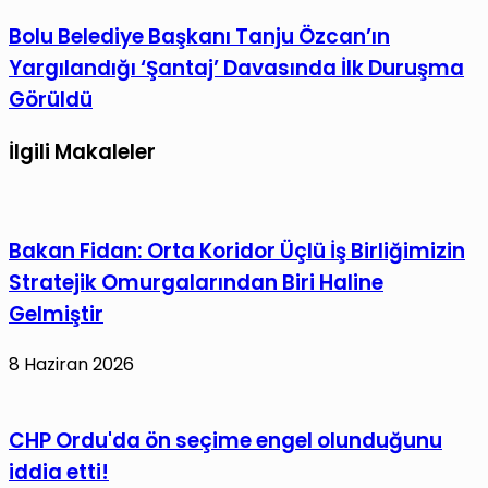
Irak
Bolu
Bolu Belediye Başkanı Tanju Özcan’ın
Zirveye
Belediye
Yargılandığı ‘Şantaj’ Davasında İlk Duruşma
Yerleşti:
Başkanı
Görüldü
İlk
Tanju
Çeyrekte
Özcan’ın
İlgili Makaleler
1,3
Yargılandığı
Milyar
‘Şantaj’
Dolarlık
Davasında
Dış
Bakan Fidan: Orta Koridor Üçlü İş Birliğimizin
İlk
Satım
Duruşma
Stratejik Omurgalarından Biri Haline
Görüldü
Gelmiştir
8 Haziran 2026
CHP Ordu'da ön seçime engel olunduğunu
iddia etti!