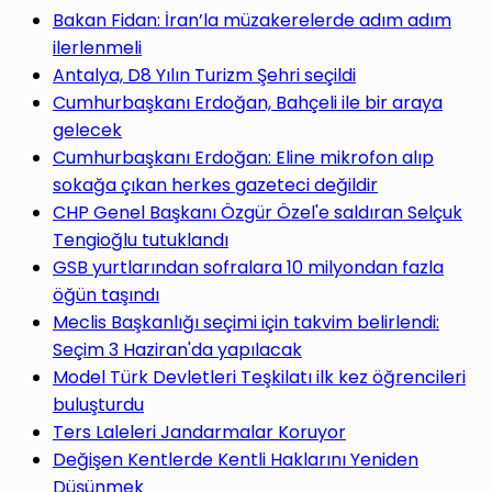
yap
Bakan Fidan: İran’la müzakerelerde adım adım
ilerlenmeli
Antalya, D8 Yılın Turizm Şehri seçildi
Cumhurbaşkanı Erdoğan, Bahçeli ile bir araya
gelecek
...
Cumhurbaşkanı Erdoğan: Eline mikrofon alıp
sokağa çıkan herkes gazeteci değildir
CHP Genel Başkanı Özgür Özel'e saldıran Selçuk
Tengioğlu tutuklandı
GSB yurtlarından sofralara 10 milyondan fazla
öğün taşındı
Meclis Başkanlığı seçimi için takvim belirlendi:
Seçim 3 Haziran'da yapılacak
Model Türk Devletleri Teşkilatı ilk kez öğrencileri
buluşturdu
Ters Laleleri Jandarmalar Koruyor
Değişen Kentlerde Kentli Haklarını Yeniden
Düşünmek