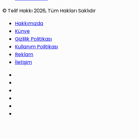
© Telif Hakkı 2026, Tüm Hakları Saklıdır
Hakkımızda
Künye
Gizlilik Politikası
Kullanım Politikası
Reklam
İletişim
Facebook
X
Pinterest
LinkedIn
YouTube
Instagram
Facebook
X
WhatsApp
Telegram
Başa
dön