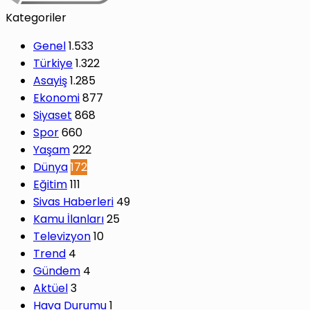
Kategoriler
Genel
1.533
Türkiye
1.322
Asayiş
1.285
Ekonomi
877
Siyaset
868
Spor
660
Yaşam
222
Dünya
172
Eğitim
111
Sivas Haberleri
49
Kamu İlanları
25
Televizyon
10
Trend
4
Gündem
4
Aktüel
3
Hava Durumu
1