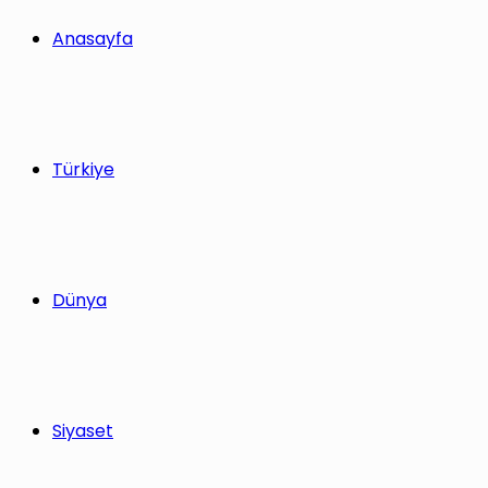
yap
Anasayfa
...
Türkiye
Dünya
Siyaset