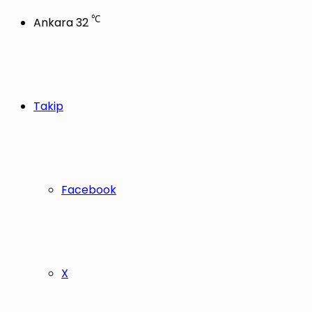
℃
Ankara
32
Takip
Facebook
X