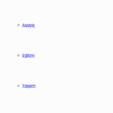
Asayiş
Eğitim
Yaşam