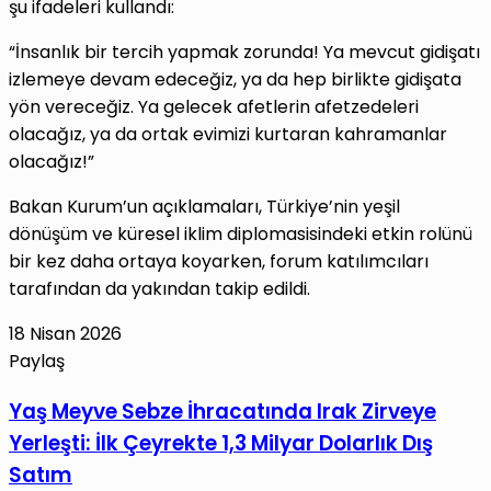
şu ifadeleri kullandı:
“İnsanlık bir tercih yapmak zorunda! Ya mevcut gidişatı
izlemeye devam edeceğiz, ya da hep birlikte gidişata
yön vereceğiz. Ya gelecek afetlerin afetzedeleri
olacağız, ya da ortak evimizi kurtaran kahramanlar
olacağız!”
Bakan Kurum’un açıklamaları, Türkiye’nin yeşil
dönüşüm ve küresel iklim diplomasisindeki etkin rolünü
bir kez daha ortaya koyarken, forum katılımcıları
tarafından da yakından takip edildi.
18 Nisan 2026
Paylaş
Facebook
X
LinkedIn
Tumblr
Pinterest
Reddit
VKontakte
E-
Yazdır
Yaş
Yaş Meyve Sebze İhracatında Irak Zirveye
Posta
Meyve
Yerleşti: İlk Çeyrekte 1,3 Milyar Dolarlık Dış
ile
Sebze
paylaş
Satım
İhracatında