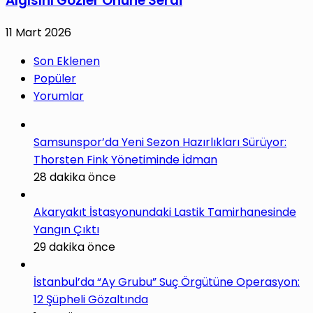
Algısını Gözler Önüne Serdi
11 Mart 2026
Son Eklenen
Popüler
Yorumlar
Samsunspor’da Yeni Sezon Hazırlıkları Sürüyor:
Thorsten Fink Yönetiminde İdman
28 dakika önce
Akaryakıt İstasyonundaki Lastik Tamirhanesinde
Yangın Çıktı
29 dakika önce
İstanbul’da “Ay Grubu” Suç Örgütüne Operasyon:
12 Şüpheli Gözaltında