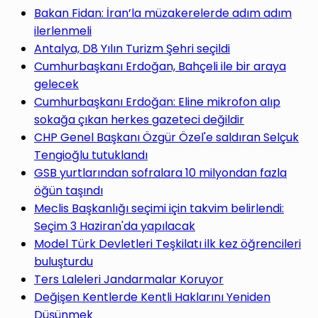
yap
Bakan Fidan: İran’la müzakerelerde adım adım
ilerlenmeli
Antalya, D8 Yılın Turizm Şehri seçildi
Cumhurbaşkanı Erdoğan, Bahçeli ile bir araya
gelecek
...
Cumhurbaşkanı Erdoğan: Eline mikrofon alıp
sokağa çıkan herkes gazeteci değildir
CHP Genel Başkanı Özgür Özel'e saldıran Selçuk
Tengioğlu tutuklandı
GSB yurtlarından sofralara 10 milyondan fazla
öğün taşındı
Meclis Başkanlığı seçimi için takvim belirlendi:
Seçim 3 Haziran'da yapılacak
Model Türk Devletleri Teşkilatı ilk kez öğrencileri
buluşturdu
Ters Laleleri Jandarmalar Koruyor
Değişen Kentlerde Kentli Haklarını Yeniden
Düşünmek