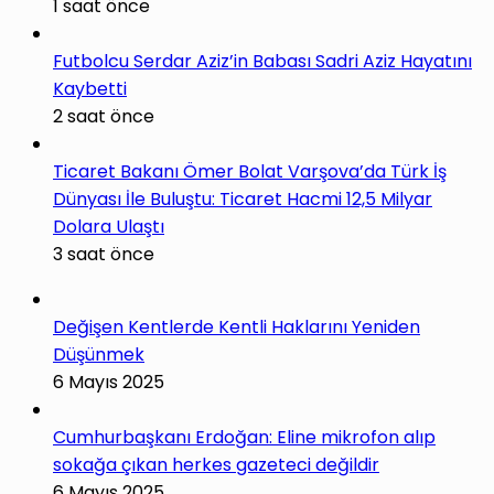
1 saat önce
Futbolcu Serdar Aziz’in Babası Sadri Aziz Hayatını
Kaybetti
2 saat önce
Ticaret Bakanı Ömer Bolat Varşova’da Türk İş
Dünyası İle Buluştu: Ticaret Hacmi 12,5 Milyar
Dolara Ulaştı
3 saat önce
Değişen Kentlerde Kentli Haklarını Yeniden
Düşünmek
6 Mayıs 2025
Cumhurbaşkanı Erdoğan: Eline mikrofon alıp
sokağa çıkan herkes gazeteci değildir
6 Mayıs 2025