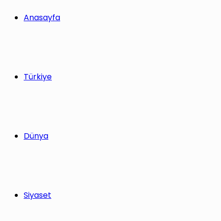
yap
Anasayfa
...
Türkiye
Dünya
Siyaset