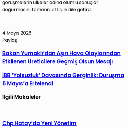
görüşmelerin ülkeler adına olumlu sonuçlar
doğurmasını temenni ettiğini dile getirdi.
4 Mayıs 2026
Paylaş
Facebook
X
LinkedIn
Tumblr
Pinterest
Reddit
VKontakte
E-
Yazdır
Bakan
Bakan Yumaklı’dan Aşırı Hava Olaylarından
Posta
Yumaklı’dan
Etkilenen Üreticilere Geçmiş Olsun Mesajı
ile
Aşırı
paylaş
Hava
İBB
İBB ‘Yolsuzluk’ Davasında Gerginlik: Duruşma
Olaylarından
‘Yolsuzluk’
5 Mayıs’a Ertelendi
Etkilenen
Davasında
Üreticilere
Gerginlik:
İlgili Makaleler
Geçmiş
Duruşma
Olsun
5
Mesajı
Mayıs’a
Chp Hatay’da Yeni Yönetim
Ertelendi