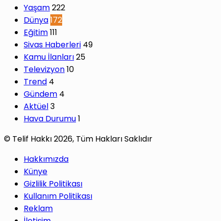
Yaşam
222
Dünya
172
Eğitim
111
Sivas Haberleri
49
Kamu İlanları
25
Televizyon
10
Trend
4
Gündem
4
Aktüel
3
Hava Durumu
1
© Telif Hakkı 2026, Tüm Hakları Saklıdır
Hakkımızda
Künye
Gizlilik Politikası
Kullanım Politikası
Reklam
İletişim