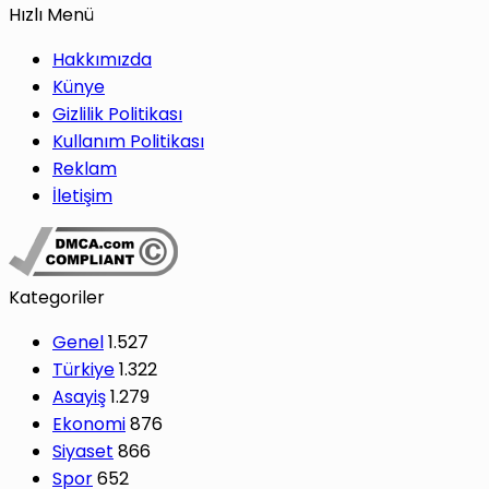
Hızlı Menü
Hakkımızda
Künye
Gizlilik Politikası
Kullanım Politikası
Reklam
İletişim
Kategoriler
Genel
1.527
Türkiye
1.322
Asayiş
1.279
Ekonomi
876
Siyaset
866
Spor
652