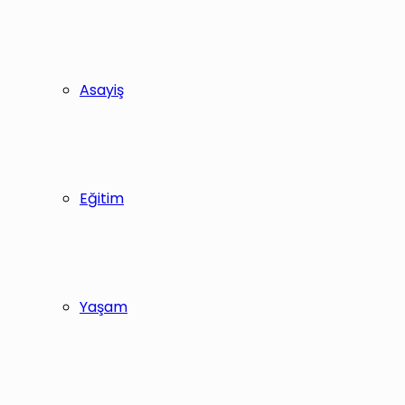
Asayiş
Eğitim
Yaşam