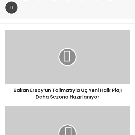
Yazdır
Bakan
Ersoy’un
Talimatıyla
Üç
Yeni
Halk
Plajı
Daha
Sezona
Hazırlanıyor
Bakan Ersoy’un Talimatıyla Üç Yeni Halk Plajı
Daha Sezona Hazırlanıyor
İmamoğlu
Ve
Diğer
Sanıkların
Yargılandığı