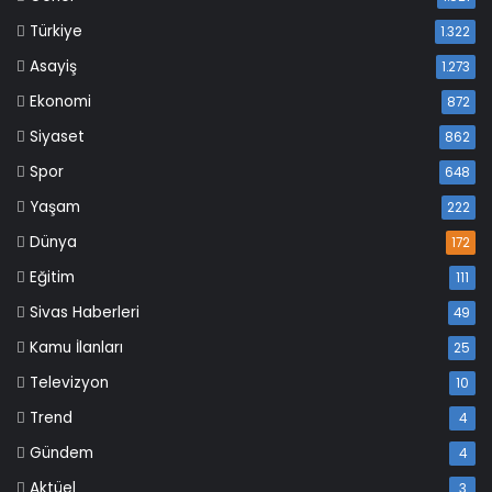
Türkiye
1.322
Asayiş
1.273
Ekonomi
872
Siyaset
862
Spor
648
Yaşam
222
Dünya
172
Eğitim
111
Sivas Haberleri
49
Kamu İlanları
25
Televizyon
10
Trend
4
Gündem
4
Aktüel
3