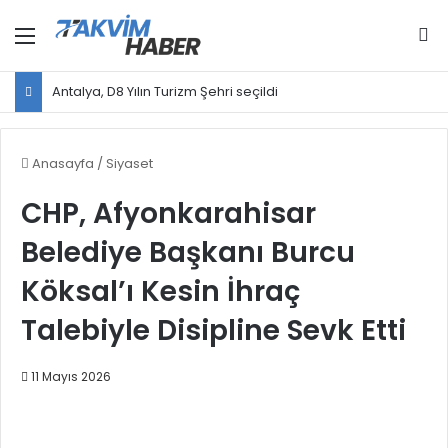
Menü
Ar
Antalya, D8 Yılın Turizm Şehri seçildi
Anasayfa
/
Siyaset
CHP, Afyonkarahisar
Belediye Başkanı Burcu
Köksal’ı Kesin İhraç
Talebiyle Disipline Sevk Etti
11 Mayıs 2026