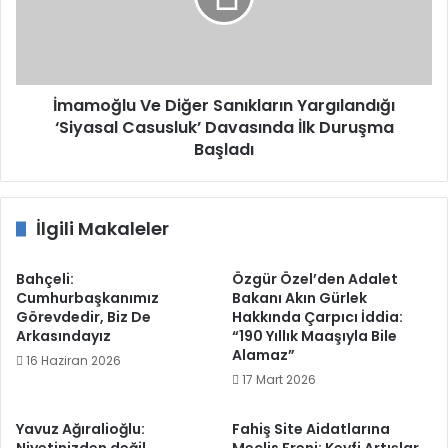
‘Siyasal
Casusluk’
Davasında
İlk
Duruşma
İmamoğlu Ve Diğer Sanıkların Yargılandığı
Başladı
‘Siyasal Casusluk’ Davasında İlk Duruşma
Başladı
İlgili Makaleler
Bahçeli:
Özgür Özel’den Adalet
Cumhurbaşkanımız
Bakanı Akın Gürlek
Görevdedir, Biz De
Hakkında Çarpıcı İddia:
Arkasındayız
“190 Yıllık Maaşıyla Bile
Alamaz”
16 Haziran 2026
17 Mart 2026
Yavuz Ağıralioğlu:
Fahiş Site Aidatlarına
Niyetinizden değil
Meclis Freni: Keyfi Artışlar