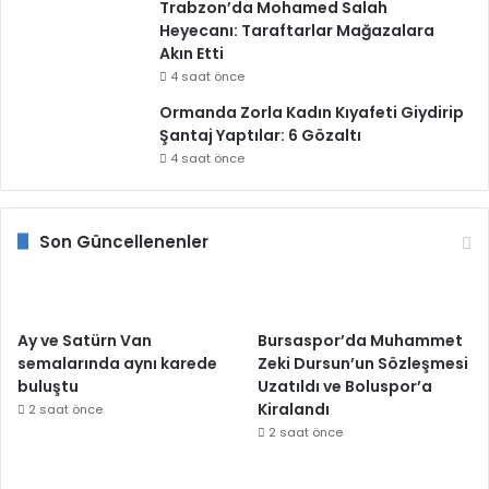
Trabzon’da Mohamed Salah
Heyecanı: Taraftarlar Mağazalara
Akın Etti
4 saat önce
Ormanda Zorla Kadın Kıyafeti Giydirip
Şantaj Yaptılar: 6 Gözaltı
4 saat önce
Son Güncellenenler
Ay ve Satürn Van
Bursaspor’da Muhammet
semalarında aynı karede
Zeki Dursun’un Sözleşmesi
buluştu
Uzatıldı ve Boluspor’a
Kiralandı
2 saat önce
2 saat önce