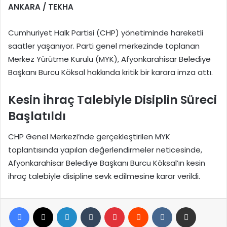
ANKARA / TEKHA
Cumhuriyet Halk Partisi (CHP) yönetiminde hareketli
saatler yaşanıyor. Parti genel merkezinde toplanan
Merkez Yürütme Kurulu (MYK), Afyonkarahisar Belediye
Başkanı Burcu Köksal hakkında kritik bir karara imza attı.
Kesin İhraç Talebiyle Disiplin Süreci
Başlatıldı
CHP Genel Merkezi’nde gerçekleştirilen MYK
toplantısında yapılan değerlendirmeler neticesinde,
Afyonkarahisar Belediye Başkanı Burcu Köksal’ın kesin
ihraç talebiyle disipline sevk edilmesine karar verildi.
Facebook
X
LinkedIn
Tumblr
Pinterest
Reddit
VKontakte
E-Posta ile paylaş