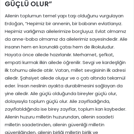
GÜÇLÜ OLUR”
Ailenin toplumun temel yapı taşı olduğunu vurgulayan
Erdoğan, “Hepimiz bir annenin, bir babanın evlatlarıyız.
Hepimiz varlığımızı ailelerimize borçluyuz. Evlat olmamız
da anne-baba olmamız da ailelerimiz sayesindedir. Aile
insanın hem en korunaklı çatısı hem de ilkokuludur.
Hayata önce ailede hazırlanılır. Merhamet, şefkat,
empati kurmak ilkin ailede öğrenilir. Sevgi ve kardeşliğin
ilk tohumu ailede atılır. Vatan, millet sevgisinin ilk adresi
ailedir. Şahsiyet ailede oluşur ve o çatı altında tekamül
eder. İnsan neslinin ayakta durabilmesini sağlayan da
yine ailedir. Aile güçlü olduğunda bireyler güçlü olur,
dolayısıyla toplum güçlü olur. Aile zayıfladığında,
zayıflatıldığında ise birey zayıflar, toplum kan kaybeder.
Ailenin huzuru milletin huzurundan, ailenin saadeti
milletin saadetinden, ailenin güvenliği milletin
güvenliğinden, ailenin birliği milletin birlik ve