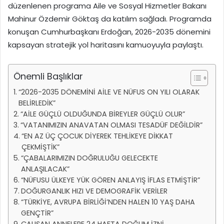
düzenlenen programa Aile ve Sosyal Hizmetler Bakanı
Mahinur Özdemir Göktaş da katılım sağladı. Programda
konuşan Cumhurbaşkanı Erdoğan, 2026-2035 dönemini
kapsayan stratejik yol haritasını kamuoyuyla paylaştı.
Önemli Başlıklar
“2026-2035 DÖNEMİNİ AİLE VE NÜFUS ON YILI OLARAK
BELİRLEDİK”
“AİLE GÜÇLÜ OLDUĞUNDA BİREYLER GÜÇLÜ OLUR”
“VATANIMIZIN ANAVATAN OLMASI TESADÜF DEĞİLDİR”
“EN AZ ÜÇ ÇOCUK DİYEREK TEHLİKEYE DİKKAT
ÇEKMİŞTİK”
“ÇABALARIMIZIN DOĞRULUĞU GELECEKTE
ANLAŞILACAK”
“NÜFUSU ÜLKEYE YÜK GÖREN ANLAYIŞ İFLAS ETMİŞTİR”
DOĞURGANLIK HIZI VE DEMOGRAFİK VERİLER
“TÜRKİYE, AVRUPA BİRLİĞİ’NDEN HALEN 10 YAŞ DAHA
GENÇTİR”