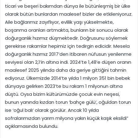
ticari ve beşeri bakımdan dünya ile bütünleşmiş bir ülke
olarak bütün bunlardan maalesef bizler de etkileniyoruz.
Aile bağlarımız zayıflıyor, evlilik yaşı yükselmekte,
boşanma oranları artmakta, bunların bir sonucu olarak
doğurganlık hızımız düşmektedir. Doğrusunu söylemek
gerekirse rakamlar hepimiz için tedirgin edicidir. Mesela
doğurganlık hızımız 2017’den itibaren nüfusun yenilenme
seviyesi olan 2,1’in altına indi. 2024’te 1,48’e düşen oranın
maalesef 2025 yılında daha da geriye gittiğini tahmin
ediyoruz. Ülkemizde 2014’te yılda 1 milyon 351 bin bebek
dünyaya gelirken 2023’te bu rakam 1 milyonun altına
düştü. Oysa bizim kültürümüzde çocuk evin neşesi,
bunun yanında kızdan torun ‘bahçe gülü’, oğuldan torun
ise ‘oğul balı’ olarak görülür. Ancak 10 yılda
sofralarımızdan yarım milyona yakın küçük kaşık eksildi”
açıklamasında bulundu.