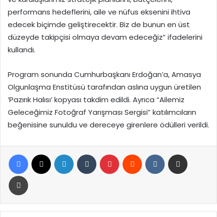
performans hedeflerini, aile ve nüfus eksenini ihtiva
edecek biçimde geliştirecektir. Biz de bunun en üst
düzeyde takipçisi olmaya devam edeceğiz” ifadelerini
kullandı.
Program sonunda Cumhurbaşkanı Erdoğan’a, Amasya
Olgunlaşma Enstitüsü tarafından aslına uygun üretilen
‘Pazırık Halısı’ kopyası takdim edildi. Ayrıca “Ailemiz
Geleceğimiz Fotoğraf Yarışması Sergisi” katılımcıların
beğenisine sunuldu ve dereceye girenlere ödülleri verildi.
Facebook
X
LinkedIn
Tumblr
Pinterest
Reddit
VKontakte
E-Posta ile paylaş
Yazdır