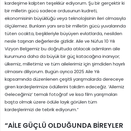
kardeşime kalpten teşekkür ediyorum. Şu bir gerçektir ki
bir milletin gücü sadece ordusunun kudreti,
ekonomisinin büyüklüğü veya teknolojisinin ileri olmasıyla
ölçülemez. Bunların yanı sıra bir milletin gücü yuvalarında
tüten ocakta, beşikleriyle büyüyen evlatlarda, nesilden
nesle taşınan değerlerde gizlidir. Aile ve Nüfus 10 Yılı
Vizyon Belgemiz bu doğrultuda atılacak adımların aile
kurumuna daha da büyük bir güç katacağına inanıyor;
ülkemiz, milletimiz ve tüm ailelerimiz için şimdiden hayırlı
olmasını diliyorum. Bugün ayrıca 2025 Aile Yılı
kapsamında düzenlenen çeşitli yarışmalarda dereceye
giren kardeşlerimize ödüllerini takdim edeceğiz. ‘Ailemiz
Geleceğimiz’ temalı fotoğraf ve kısa film yarışmaları
başta olmak üzere ödüle layık görülen tüm
kardeşlerimizi de tebrik ediyorum.”
“AİLE GÜÇLÜ OLDUĞUNDA BİREYLER