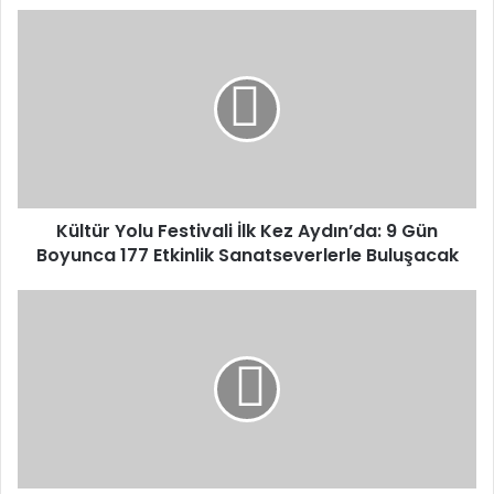
Kültür
Yolu
Festivali
İlk
Kez
Aydın’da:
9
Gün
Boyunca
177
Kültür Yolu Festivali İlk Kez Aydın’da: 9 Gün
Etkinlik
Boyunca 177 Etkinlik Sanatseverlerle Buluşacak
Sanatseverlerle
Buluşacak
Bakan
Yumaklı:
Üretim
Gücü
Olmayanın
Elindeki
İmkanlar
Önemli
Değildir