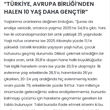
“TÜRKİYE, AVRUPA BİRLİĞİ’NDEN
HALEN 10 YAŞ DAHA GENÇTİR”
Yaşlanma oranlarına değinen Erdoğan, “Şurası da
endişe vericidir, ortanca yaşımız 2025’te 34,9’a çıktı. Yani
her iki vatandaşımızdan biri artık yaklaşık 35 yaşındadır.
Yaşlı nüfus oranımız ise 2025 itibarıyla yüzde 11,1’e
yükseldi. Üstelik kırsalda yaşayan yaşlı nüfus, çocuk
nüfusunu geçmiş durumda. Dikkat çekmek istediğim bir
başka oran, artık 30,8’e düşen hane halkı büyüklüğüdür.
Tek kişilik hanelerin oranı ise yüzde 20,5’e ulaşmıştır. İlk
evlenme yaşı erkeklerde 28,5’a, hanımlarda 26’ya
çıkarken, 20-24 yaş aralığında hiç evlenmemiş kadın
oranı yüzde 79, erkeklerde yüzde 94’tür. Yani milletçe
önümüzde geleceğimiz adına endişelenmemiz, bununla
kalmayıp çözümü için harekete geçmemiz gereken bir
tablo bulunuyor. Tabii burada ifade etmek isterim ki bu