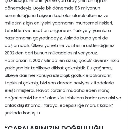
çözüldüğü, insanın yol ve yön arayışının arttığı bir
dönemdeyiz. Böyle bir dönemde 86 milyonun
sorumluluğunu taşıyan kadrolar olarak ülkemiz ve
milletimiz için en iyisini yapmanın, muhtemel riskleri,
tehditleri ve fırsatları öngörerek Türkiye’yi yarınlara
hazırlamanın gayretindeyiz. Aslında buna yeni de
başlamadık. Ülkeyi yönetme vazifesini üstlendiğimiz
2002’den beri bunun mücadelesini veriyoruz.
Hatırlarsanız, 2007 yılında ‘en az üç çocuk’ diyerek hızla
yaklaşan bir tehlikeye dikkat çekmiştik. Bu çağrımız,
ülkeye dair her konuya ideolojik gözlükle bakanların
tepkisini çekmiş, bizi son derece seviyesiz ifadelerle
eleştirmişlerdi. Hayat tarzına müdahaleden inanç
değerlerimizi hedef alan küstahlıklara kadar nice akıl ve
ahlak dışı ithama, iftiraya, edepsizliğe maruz kaldık”
şeklinde konuştu.
“ÇABALARIMIZIN DOĞRULUĞU