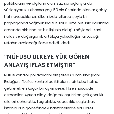
politikaların ve algıların olumsuz sonuçlarıyla da
yüzleşiyoruz. Bilhassa yaşı 50’nin üzerinde olanlar çok iyi
hatırlayacaklardır, ülkemizde yıllarca şöyle bir
propaganda yağmuruna tutulduk. Bize nüfusla kalkınma
arasında birbirine zıt bir ilişkinin olduğu söylendi. Yani
nüfus ve doğurganlık arttıkça yoksulluğun artacağı,
refahın azalacağı ifade edildi” dedi.
“NÜFUSU ÜLKEYE YÜK GÖREN
ANLAYIŞ İFLAS ETMİŞTİR”
Nüfus kontrol politikalarını eleştiren Cumhurbaşkanı
Erdoğan, “Nüfus kontrol politikalarını bir tabu haline
getirerek en küçük bir aykırı sese, fikre müsaade
etmediler. Ayrıca aileyi değersizleştirirken çok çocuklu
aileleri cehaletle, taşralılıkla, yobazlıkla suçladılar.
İstanbul’un göbeğindeki hastanelerde sırf ücret