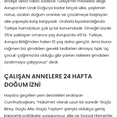
endişe verici tablo sadece Türkiye’nin meselesi değil.
Avrupa’dan Uzak Doğu’ya kadar birçok ülke, yaşlanan
nüfus, azalan doğum oranları ve çözülmeye başlayan
aile yapısıyla karşı karşıyadır. Oralarla kıyaslandığında
Türkiye hamdolsun çok iyi bir konumdadır. Örneğin bizde
35’e yaklaşan ortanca yaş Avrupa’da 45’tir. Türkiye,
Avrupa Birliği’nden halen 10 yaş daha gençtir. Ama buna
rağmen biz şimdiden gerekli tedbirleri almaya, tıpkı ‘üç
çocuk’ çağrımızda olduğu gibi yarının risklerini şimdiden
azaltmaya çalışıyoruz” dedi.
ÇALIŞAN ANNELERE 24 HAFTA
DOĞUM İZNİ
Hayata geçirilen yeni destekleri sıralayan
Cumhurbaşkanı, “Hükümet olarak uzun bir süredir ‘Güçlü
Birey, Güçlü Aile, Güçlü Toplum’ şiarıyla oldukça geniş
kapsamlı politikalar uyguluyoruz. Aile ve Sosyal Hizmetler