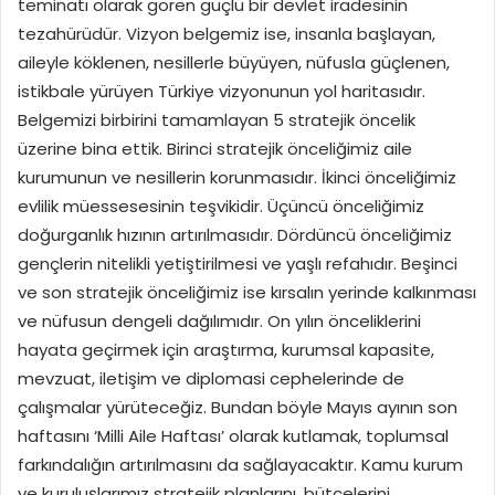
teminatı olarak gören güçlü bir devlet iradesinin
tezahürüdür. Vizyon belgemiz ise, insanla başlayan,
aileyle köklenen, nesillerle büyüyen, nüfusla güçlenen,
istikbale yürüyen Türkiye vizyonunun yol haritasıdır.
Belgemizi birbirini tamamlayan 5 stratejik öncelik
üzerine bina ettik. Birinci stratejik önceliğimiz aile
kurumunun ve nesillerin korunmasıdır. İkinci önceliğimiz
evlilik müessesesinin teşvikidir. Üçüncü önceliğimiz
doğurganlık hızının artırılmasıdır. Dördüncü önceliğimiz
gençlerin nitelikli yetiştirilmesi ve yaşlı refahıdır. Beşinci
ve son stratejik önceliğimiz ise kırsalın yerinde kalkınması
ve nüfusun dengeli dağılımıdır. On yılın önceliklerini
hayata geçirmek için araştırma, kurumsal kapasite,
mevzuat, iletişim ve diplomasi cephelerinde de
çalışmalar yürüteceğiz. Bundan böyle Mayıs ayının son
haftasını ‘Milli Aile Haftası’ olarak kutlamak, toplumsal
farkındalığın artırılmasını da sağlayacaktır. Kamu kurum
ve kuruluşlarımız stratejik planlarını, bütçelerini,