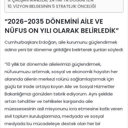
ÇALIŞAN ANNELERE 24 HAFTA DOĞUM İZNİ
VİZYON BELGESİNİN 5 STRATEJİK ÖNCELİĞİ
“2026-2035 DÖNEMİNİ AİLE VE
NÜFUS ON YILI OLARAK BELİRLEDİK”
Cumhurbaşkanı Erdoğan, aile kurumunu güçlendirmek
adına yeni bir döneme girildiğini belirterek şunları söyledi:
“10 yıllık bir dönemde ailelerimizi güçlendirmek,
nüfusumuzu artırmak, sosyal ve ekonomik hayatın her
alanında ailenin merkezi rolünü sağlamlaştırmak için
güçlü bir irade ortaya koyan Aile ve Sosyal Hizmetler
Bakanlığımızı gönülden tebrik ediyorum. Aynı şekilde
artan tehditler ve tehlikeler karşısında aile
müessesesinin asli misyonunu icra etmesine katkı veren
sivil toplum kuruluşlarımıza, medyada ve sosyal
medyada bu mücadeleye destek olan her bir