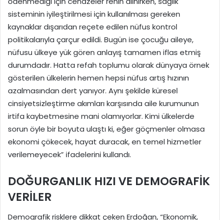
ödenmediği için cenazeler rehin alınırken, sağlık
sisteminin iyileştirilmesi için kullanılması gereken
kaynaklar dışarıdan reçete edilen nüfus kontrol
politikalarıyla çarçur edildi. Bugün ise çocuğu aileye,
nüfusu ülkeye yük gören anlayış tamamen iflas etmiş
durumdadır. Hatta refah toplumu olarak dünyaya örnek
gösterilen ülkelerin hemen hepsi nüfus artış hızının
azalmasından dert yanıyor. Aynı şekilde küresel
cinsiyetsizleştirme akımları karşısında aile kurumunun
irtifa kaybetmesine mani olamıyorlar. Kimi ülkelerde
sorun öyle bir boyuta ulaştı ki, eğer göçmenler olmasa
ekonomi çökecek, hayat duracak, en temel hizmetler
verilemeyecek” ifadelerini kullandı.
DOĞURGANLIK HIZI VE DEMOGRAFİK
VERİLER
Demografik risklere dikkat çeken Erdoğan, “Ekonomik,