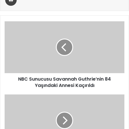
NBC
Sunucusu
Savannah
Guthrie’nin
84
Yaşındaki
Annesi
Kaçırıldı
NBC Sunucusu Savannah Guthrie’nin 84
Yaşındaki Annesi Kaçırıldı
Şanlıurfa’daki
Kuyumcu
Soygununun
Failleri
Yakalandı:
6