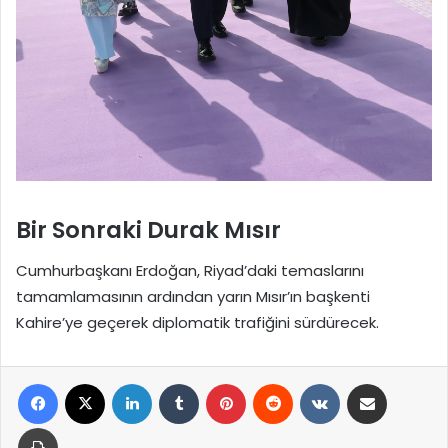
Bir Sonraki Durak Mısır
Cumhurbaşkanı Erdoğan, Riyad’daki temaslarını
tamamlamasının ardından yarın Mısır’ın başkenti
Kahire’ye geçerek diplomatik trafiğini sürdürecek.
Facebook
X
LinkedIn
Tumblr
Pinterest
Reddit
VKontakte
E-Posta ile paylaş
Yazdır