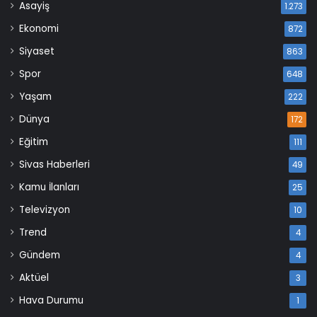
Asayiş
1.273
Ekonomi
872
Siyaset
863
Spor
648
Yaşam
222
Dünya
172
Eğitim
111
Sivas Haberleri
49
Kamu İlanları
25
Televizyon
10
Trend
4
Gündem
4
Aktüel
3
Hava Durumu
1