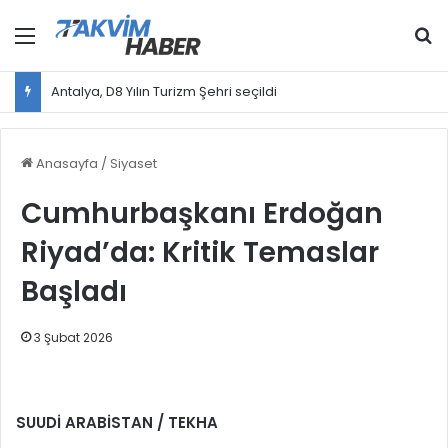
Menü
Ar
Cumhurbaşkanı Erdoğan, Bahçeli ile bir araya gelecek
Anasayfa
/
Siyaset
Cumhurbaşkanı Erdoğan
Riyad’da: Kritik Temaslar
Başladı
3 Şubat 2026
SUUDİ ARABİSTAN / TEKHA