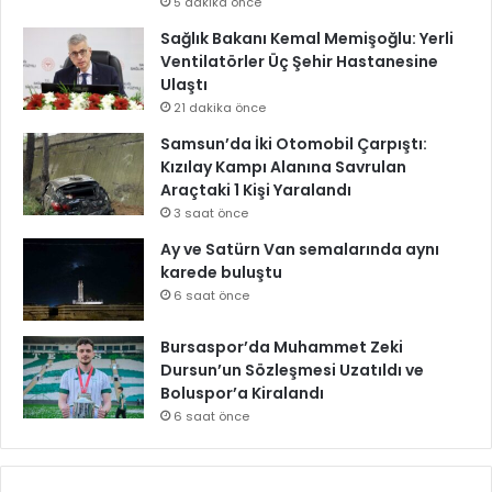
5 dakika önce
Sağlık Bakanı Kemal Memişoğlu: Yerli
Ventilatörler Üç Şehir Hastanesine
Ulaştı
21 dakika önce
Samsun’da İki Otomobil Çarpıştı:
Kızılay Kampı Alanına Savrulan
Araçtaki 1 Kişi Yaralandı
3 saat önce
Ay ve Satürn Van semalarında aynı
karede buluştu
6 saat önce
Bursaspor’da Muhammet Zeki
Dursun’un Sözleşmesi Uzatıldı ve
Boluspor’a Kiralandı
6 saat önce