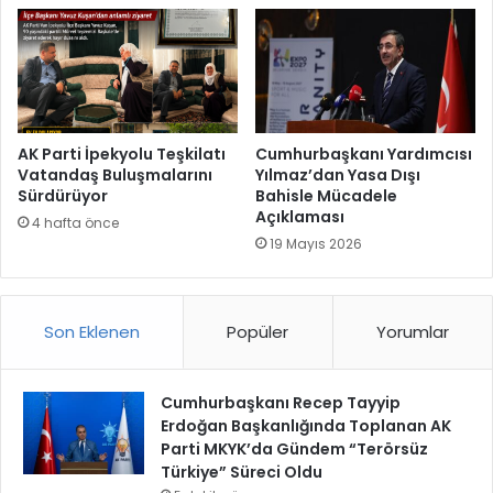
AK Parti İpekyolu Teşkilatı
Cumhurbaşkanı Yardımcısı
Vatandaş Buluşmalarını
Yılmaz’dan Yasa Dışı
Sürdürüyor
Bahisle Mücadele
Açıklaması
4 hafta önce
19 Mayıs 2026
Son Eklenen
Popüler
Yorumlar
Cumhurbaşkanı Recep Tayyip
Erdoğan Başkanlığında Toplanan AK
Parti MKYK’da Gündem “Terörsüz
Türkiye” Süreci Oldu