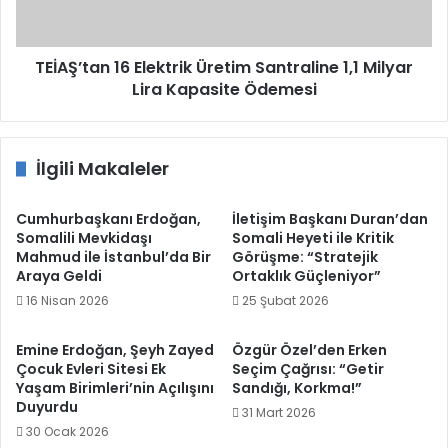
Milyar
Lira
Kapasite
Ödemesi
TEİAŞ’tan 16 Elektrik Üretim Santraline 1,1 Milyar
Lira Kapasite Ödemesi
İlgili Makaleler
Cumhurbaşkanı Erdoğan,
İletişim Başkanı Duran’dan
Somalili Mevkidaşı
Somali Heyeti ile Kritik
Mahmud ile İstanbul’da Bir
Görüşme: “Stratejik
Araya Geldi
Ortaklık Güçleniyor”
16 Nisan 2026
25 Şubat 2026
Emine Erdoğan, Şeyh Zayed
Özgür Özel’den Erken
Çocuk Evleri Sitesi Ek
Seçim Çağrısı: “Getir
Yaşam Birimleri’nin Açılışını
Sandığı, Korkma!”
Duyurdu
31 Mart 2026
30 Ocak 2026