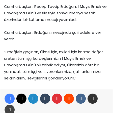
Cumhurbaşkanı Recep Tayyip Erdoğan, 1 Mayıs Emek ve
Dayanışma Günü vesilesiyle sosyal medya hesabı
üzerinden bir kutlama mesajı yayımladı.
Cumhurbaşkanı Erdoğan, mesajında şu ifadelere yer
verdi:
“Emeğiyle geçinen, ülkesi için, milleti için katma değer
üreten tüm işçi kardeşlerimizin 1 Mayıs Emek ve
Dayanışma Günü’nü tebrik ediyor, ülkemizin dört bir
yanındaki tüm işçi ve işverenlerimize, çalışanlarımıza
selamlarımı, sevgilerimi gönderiyorum.”
Facebook
X
LinkedIn
Tumblr
Pinterest
Reddit
VKontakte
E-Posta ile paylaş
Yazdır