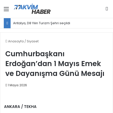
Menü
Ar
Antalya, D8 Yılın Turizm Şehri seçildi
Anasayfa
/
Siyaset
Cumhurbaşkanı
Erdoğan’dan 1 Mayıs Emek
ve Dayanışma Günü Mesajı
1 Mayıs 2026
ANKARA / TEKHA