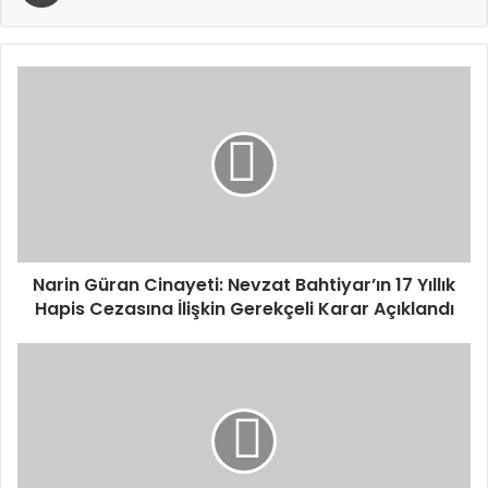
Narin
Güran
Cinayeti:
Nevzat
Bahtiyar’ın
17
Yıllık
Hapis
Cezasına
İlişkin
Narin Güran Cinayeti: Nevzat Bahtiyar’ın 17 Yıllık
Gerekçeli
Hapis Cezasına İlişkin Gerekçeli Karar Açıklandı
Karar
Açıklandı
TEİAŞ’tan
16
Elektrik
Üretim
Santraline
1,1