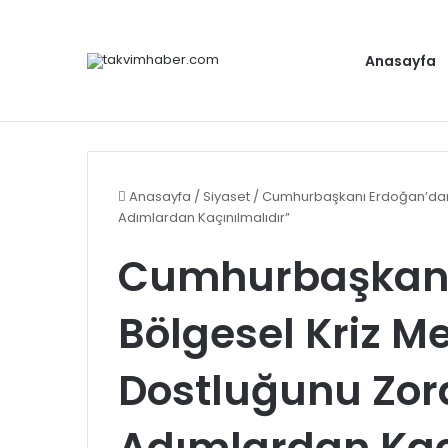
Anasayfa
Antalya, D8 Yılın Turizm Şehri seçildi
Gündem
Anasayfa
/
Siyaset
/
Cumhurbaşkanı Erdoğan’dan B
Adımlardan Kaçınılmalıdır”
Cumhurbaşkanı
Bölgesel Kriz Me
Dostluğunu Zor
Adımlardan Kaç