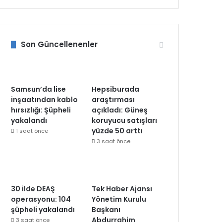
Son Güncellenenler
Samsun’da lise
Hepsiburada
inşaatından kablo
araştırması
hırsızlığı: Şüpheli
açıkladı: Güneş
yakalandı
koruyucu satışları
yüzde 50 arttı
1 saat önce
3 saat önce
30 ilde DEAŞ
Tek Haber Ajansı
operasyonu: 104
Yönetim Kurulu
şüpheli yakalandı
Başkanı
Abdurrahim
3 saat önce