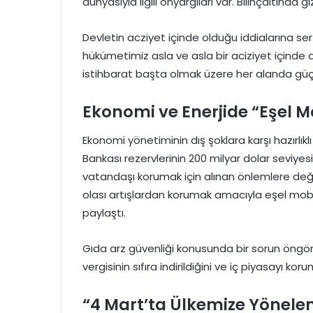
dünyasıyla ilgili önyargıları var. Bilinçaltında 
Devletin acziyet içinde olduğu iddialarına se
hükümetimiz asla ve asla bir aciziyet içinde 
istihbarat başta olmak üzere her alanda güçl
Ekonomi ve Enerjide “Eşel 
Ekonomi yönetiminin dış şoklara karşı hazırl
Bankası rezervlerinin 200 milyar dolar seviyesi
vatandaşı korumak için alınan önlemlere deği
olası artışlardan korumak amacıyla eşel mobil 
paylaştı.
Gıda arz güvenliği konusunda bir sorun öngö
vergisinin sıfıra indirildiğini ve iç piyasayı 
“4 Mart’ta Ülkemize Yönelen