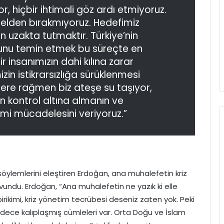
, hiçbir ihtimali göz ardı etmiyoruz.
n elden bırakmıyoruz. Hedefimiz
n uzakta tutmaktır. Türkiye’nin
runu temin etmek bu süreçte en
r insanımızın dahi kılına zarar
in istikrarsızlığa sürüklenmesi
ere rağmen biz ateşe su taşıyor,
 kontrol altına almanın ve
 mücadelesini veriyoruz.”
söylemlerini eleştiren Erdoğan, ana muhalefetin kriz
ndu. Erdoğan, “Ana muhalefetin ne yazık ki elle
 birikimi, kriz yönetim tecrübesi deseniz zaten yok. Peki
adece kalıplaşmış cümleleri var. Orta Doğu ve İslam