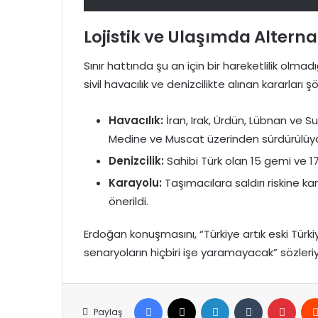
Lojistik ve Ulaşımda Altern
Sınır hattında şu an için bir hareketlilik olmad
sivil havacılık ve denizcilikte alınan kararları ş
Havacılık:
İran, Irak, Ürdün, Lübnan ve Su
Medine ve Muscat üzerinden sürdürülüyo
Denizcilik:
Sahibi Türk olan 15 gemi ve 17
Karayolu:
Taşımacılara saldırı riskine k
önerildi.
Erdoğan konuşmasını, “Türkiye artık eski Türkiy
senaryoların hiçbiri işe yaramayacak” sözler
Facebook
X
LinkedIn
Tumblr
Pinte
Paylaş