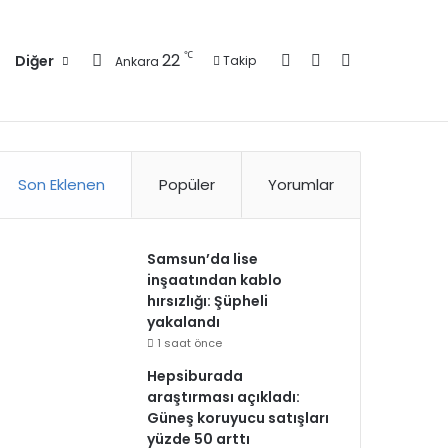
Kayıt Ol
Kenar Bölmesi
Arama yap ..
℃
22
Diğer
Takip
Ankara
zlilik Politikası
Kullanım Politikası
Reklam
İletişim
Son Eklenen
Popüler
Yorumlar
Samsun’da lise
inşaatından kablo
hırsızlığı: Şüpheli
yakalandı
1 saat önce
Hepsiburada
araştırması açıkladı:
Güneş koruyucu satışları
yüzde 50 arttı