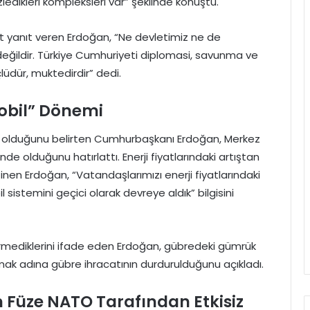
gizledikleri kompleksleri var” şeklinde konuştu.
rt yanıt veren Erdoğan, “Ne devletimiz ne de
değildir. Türkiye Cumhuriyeti diplomasi, savunma ve
üdür, muktedirdir” dedi.
Mobil” Dönemi
ıklı olduğunu belirten Cumhurbaşkanı Erdoğan, Merkez
nde olduğunu hatırlattı. Enerji fiyatlarındaki artıştan
nen Erdoğan, “Vatandaşlarımızı enerji fiyatlarındaki
sistemini geçici olarak devreye aldık” bilgisini
rmediklerini ifade eden Erdoğan, gübredeki gümrük
korumak adına gübre ihracatının durdurulduğunu açıkladı.
 Füze NATO Tarafından Etkisiz