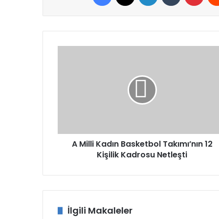
A
Milli
Kadın
Basketbol
Takımı’nın
12
Kişilik
Kadrosu
Netleşti
A Milli Kadın Basketbol Takımı’nın 12
Kişilik Kadrosu Netleşti
İlgili Makaleler