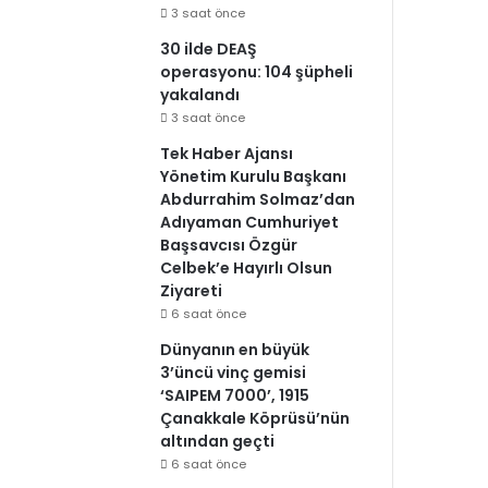
3 saat önce
30 ilde DEAŞ
operasyonu: 104 şüpheli
yakalandı
3 saat önce
Tek Haber Ajansı
Yönetim Kurulu Başkanı
Abdurrahim Solmaz’dan
Adıyaman Cumhuriyet
Başsavcısı Özgür
Celbek’e Hayırlı Olsun
Ziyareti
6 saat önce
Dünyanın en büyük
3’üncü vinç gemisi
‘SAIPEM 7000’, 1915
Çanakkale Köprüsü’nün
altından geçti
6 saat önce