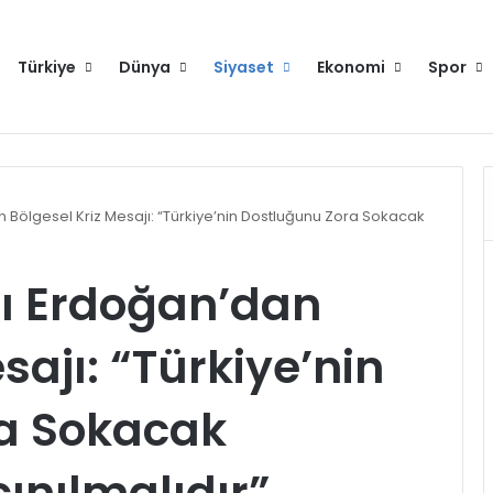
Türkiye
Dünya
Siyaset
Ekonomi
Spor
Hakkımızda
Künye
Gi
ölgesel Kriz Mesajı: “Türkiye’nin Dostluğunu Zora Sokacak
 Erdoğan’dan
sajı: “Türkiye’nin
a Sokacak
ınılmalıdır”