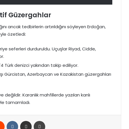
atif Güzergahlar
ığını ancak tedbirlerin artırıldığını söyleyen Erdoğan,
öyle özetledi:
riye seferleri durduruldu. Uçuşlar Riyad, Cidde,
r.
4 Türk denizci yakından takip ediliyor.
arşı Gürcistan, Azerbaycan ve Kazakistan güzergahları
e değildir. Karanlık mahfillerde yazılan kanlı
iyle tamamladı.
rest
Reddit
VKontakte
E-Posta ile paylaş
Yazdır