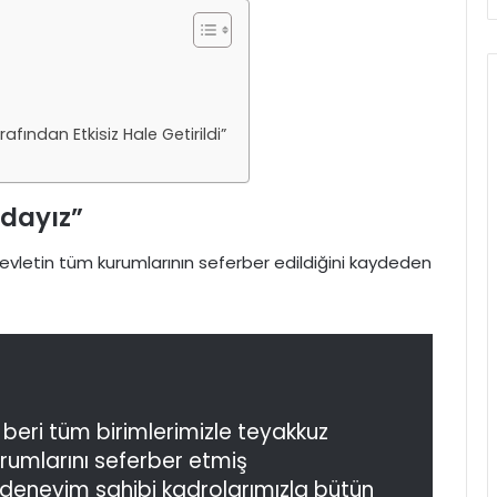
ından Etkisiz Hale Getirildi”
zdayız”
devletin tüm kurumlarının seferber edildiğini kaydeden
beri tüm birimlerimizle teyakkuz
urumlarını seferber etmiş
deneyim sahibi kadrolarımızla bütün