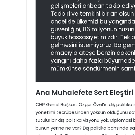
gelişmeleri anbean takip ediyor
Tedbiri ve temkini bir an olsu
öncelikle ülkemizi bu yangında
güvenliğini, 86 milyonun huzu
büyük hassasiyetimizdir. Tek bi
gelmesini istemiyoruz. Bölgemiz
amacıyla ateşe benzin dökenl
yangını daha fazla büyümeden
mümkünse söndürmenin samimi
Ana Muhalefete Sert Eleştiri
CHP Genel Başkanı Özgür Özel’in dış politika 
yönetimi tecrübesinden yoksun olduğunu savu
tutulur bir dış politika vizyonu yok. Diplomasi
bunun yerine ne var? Dış politika bahsinde s