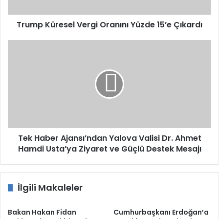
Trump Küresel Vergi Oranını Yüzde 15’e Çıkardı
Tek
Haber
Ajansı’ndan
Yalova
Valisi
Dr.
Ahmet
Hamdi
Usta’ya
Ziyaret
Tek Haber Ajansı’ndan Yalova Valisi Dr. Ahmet
ve
Hamdi Usta’ya Ziyaret ve Güçlü Destek Mesajı
Güçlü
Destek
Mesajı
İlgili Makaleler
Bakan Hakan Fidan
Cumhurbaşkanı Erdoğan’a