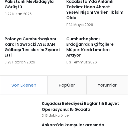
Pakistanlı Mevkidaşıyla
Kazakistan’da Anlamlı
Görüştü
Takdim: Hoca Ahmet
Yesevi Nişanı Verilen İlk İsim
22 Nisan 2026
Oldu
14 Mayıs 2026
Polonya Cumhurbaşkanı
Cumhurbaşkanı
Karol Nawrocki ASELSAN
Erdoğan’dan Çiftçilere
Gölbaşı Tesisleri’ni Ziyaret
Müjde: Kredi Limitleri
Etti
Artıyor
23 Haziran 2026
3 Temmuz 2026
Son Eklenen
Popüler
Yorumlar
Kuşadası Belediyesi Bağlantılı Rüşvet
Operasyonu: 15 Gözaltı
13 dakika önce
Ankara’da komşular arasında