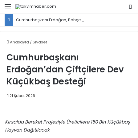
Menü
Ar
Cumhurbaşkanı Erdoğan, Bahçeli ile bir araya gelecek
Anasayfa
/
Siyaset
Cumhurbaşkanı
Erdoğan’dan Çiftçilere Dev
Küçükbaş Desteği
21 Şubat 2026
Kırsalda Bereket Projesiyle Üreticilere 150 Bin Küçükbaş
Hayvan Dağıtılacak