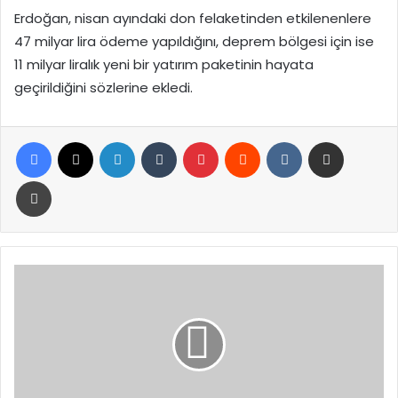
Erdoğan, nisan ayındaki don felaketinden etkilenenlere
47 milyar lira ödeme yapıldığını, deprem bölgesi için ise
11 milyar liralık yeni bir yatırım paketinin hayata
geçirildiğini sözlerine ekledi.
Facebook
X
LinkedIn
Tumblr
Pinterest
Reddit
VKontakte
E-Posta ile paylaş
Yazdır
Trump
Küresel
Vergi
Oranını
Yüzde
15’e
Çıkardı