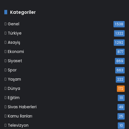
Kategoriler
Genel
1.538
Türkiye
1.322
Asayiş
1.292
Ekonomi
877
Siyaset
869
Spor
663
Yaşam
222
Dünya
172
Eğitim
111
Sivas Haberleri
49
Kamu İlanları
25
Televizyon
10