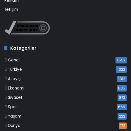
Reklam
İletişim
Kategoriler
Genel
1.557
Türkiye
1.322
Asayiş
1.312
Ekonomi
885
Siyaset
873
Spor
666
Yaşam
222
Dünya
172