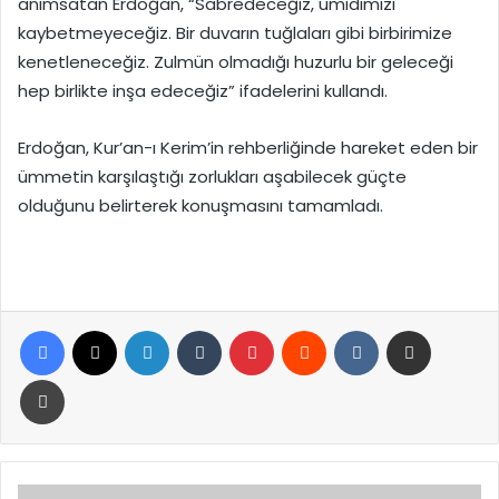
anımsatan Erdoğan, “Sabredeceğiz, ümidimizi
kaybetmeyeceğiz. Bir duvarın tuğlaları gibi birbirimize
kenetleneceğiz. Zulmün olmadığı huzurlu bir geleceği
hep birlikte inşa edeceğiz” ifadelerini kullandı.
Erdoğan, Kur’an-ı Kerim’in rehberliğinde hareket eden bir
ümmetin karşılaştığı zorlukları aşabilecek güçte
olduğunu belirterek konuşmasını tamamladı.
Facebook
X
LinkedIn
Tumblr
Pinterest
Reddit
VKontakte
E-Posta ile paylaş
Yazdır
Şehit