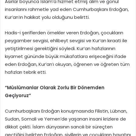
Asırlar boyunca İslam’a hizmet etmiş alim ve gönül
insanlarını rahmetle yad eden Cumhurbaşkanı Erdoğan,
Kur’an’ın hakikat yolu olduğunu belirtti.
Hadis-i şeriflerden örnekler veren Erdoğan, çocukların
peygamber sevgisi, ehlibeyt sevgisi ve Kur’an kıraati ile
yetiştirilmesi gerektiğini söyledi. Kur’an hafızlarının
kıyamet gününde büyük mükafatlara erişeceğini ifade
eden Erdoğan, Kur’an’ı okuyan, öğrenen ve öğreten tüm
hafızları tebrik etti.
“Müslümanlar Olarak Zorlu Bir Dönemden
Geçiyoruz”
Cumhurbaşkanı Erdoğan konuşmasında Filistin, Lübnan,
Sudan, Somali ve Yemen’de yaşanan insani krizlere de
dikkat çekti. İslam dünyasının sancılı bir süreçten
geçtiğini belirten Erdoğan, sivillerin ve çocukların hayatını