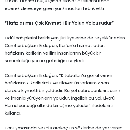
Kur’an-ı Kerim’i huşu içinde tilavet ettiklerini ifade
ederek dereceye giren yarışmacıları tebrik etti.
“Hafızlarımız Çok Kıymetli Bir Yolun Yolcusudur”
Ödül sahiplerini belirleyen jüri üyelerine de teşekkür eden
Cumhurbaşkanı Erdoğan, Kur’an’a hizmet eden
hafızların, karilerin ve ilim insanlarının büyük bir
sorumluluğu yerine getirdiğini söyledi.
Cumhurbaşkanı Erdoğan, “Kitabullah’a gönül veren
hafızlarımız, karilerimiz ve tilavet üstatlarımız son
derece kıymetli bir yoldadır. Bu yol sabredenlerin, azim
ve imanla yürüyenlerin yoludur. İnşallah bu yol, Liva’ül
Hamd sancağı altında birleşme yoludur” ifadelerini
kullandı.
Konuşmasında Sezai Karakoç’un sözlerine de yer veren