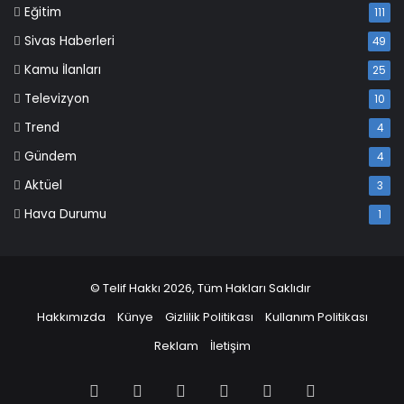
Eğitim
111
Sivas Haberleri
49
Kamu İlanları
25
Televizyon
10
Trend
4
Gündem
4
Aktüel
3
Hava Durumu
1
© Telif Hakkı 2026, Tüm Hakları Saklıdır
Hakkımızda
Künye
Gizlilik Politikası
Kullanım Politikası
Reklam
İletişim
Facebook
X
Pinterest
LinkedIn
YouTube
Instagram