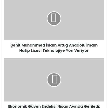
Muhammed
İslam
Altuğ
Anadolu
İmam
Hatip
Lisesi
Teknolojiye
Yön
Şehit Muhammed İslam Altuğ Anadolu İmam
Veriyor
Hatip Lisesi Teknolojiye Yön Veriyor
Ekonomik
Güven
Endeksi
Nisan
Ayında
Geriledi:
Yeni
Değer
96,4
Ekonomik Güven Endeksi Nisan Ayında Geriledi: