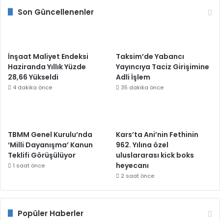
Son Güncellenenler
İnşaat Maliyet Endeksi
Taksim’de Yabancı
Haziranda Yıllık Yüzde
Yayıncıya Taciz Girişimine
28,66 Yükseldi
Adli İşlem
4 dakika önce
35 dakika önce
TBMM Genel Kurulu’nda
Kars’ta Ani’nin Fethinin
‘Milli Dayanışma’ Kanun
962. Yılına özel
Teklifi Görüşülüyor
uluslararası kick boks
heyecanı
1 saat önce
2 saat önce
Popüler Haberler