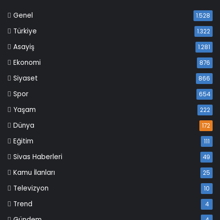
Genel
1.528
Türkiye
1.322
Asayiş
1.281
Ekonomi
876
Siyaset
866
Spor
654
Yaşam
222
Dünya
172
Eğitim
111
Sivas Haberleri
49
Kamu İlanları
25
Televizyon
10
Trend
4
Gündem