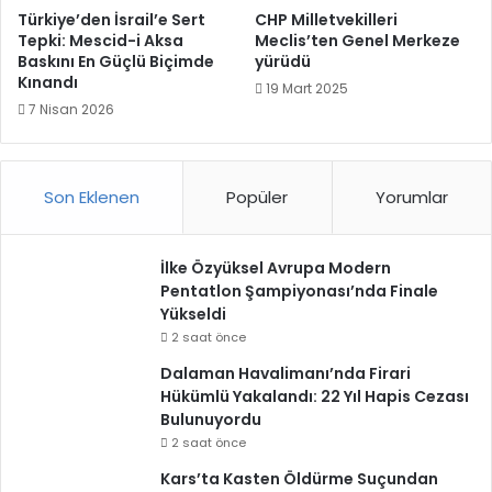
Türkiye’den İsrail’e Sert
CHP Milletvekilleri
Tepki: Mescid-i Aksa
Meclis’ten Genel Merkeze
Baskını En Güçlü Biçimde
yürüdü
Kınandı
19 Mart 2025
7 Nisan 2026
Son Eklenen
Popüler
Yorumlar
İlke Özyüksel Avrupa Modern
Pentatlon Şampiyonası’nda Finale
Yükseldi
2 saat önce
Dalaman Havalimanı’nda Firari
Hükümlü Yakalandı: 22 Yıl Hapis Cezası
Bulunuyordu
2 saat önce
Kars’ta Kasten Öldürme Suçundan