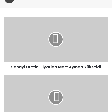
Sanayi
Üretici
Fiyatları
Mart
Ayında
Yükseldi
Sanayi Üretici Fiyatları Mart Ayında Yükseldi
Aydın’da
Emniyet
ve
Jandarmadan
Dev
Denetim:
Bir