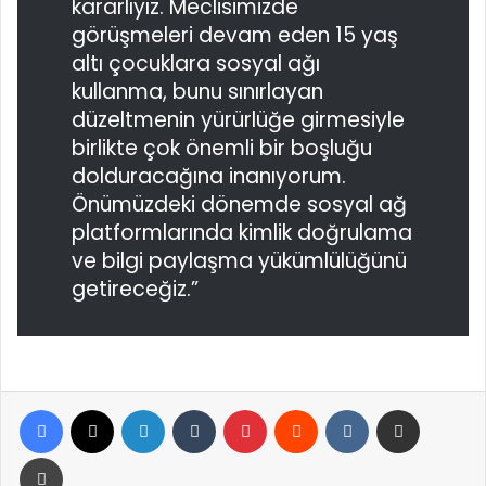
kararlıyız. Meclisimizde
görüşmeleri devam eden 15 yaş
altı çocuklara sosyal ağı
kullanma, bunu sınırlayan
düzeltmenin yürürlüğe girmesiyle
birlikte çok önemli bir boşluğu
dolduracağına inanıyorum.
Önümüzdeki dönemde sosyal ağ
platformlarında kimlik doğrulama
ve bilgi paylaşma yükümlülüğünü
getireceğiz.”
Facebook
X
LinkedIn
Tumblr
Pinterest
Reddit
VKontakte
E-Posta ile paylaş
Yazdır