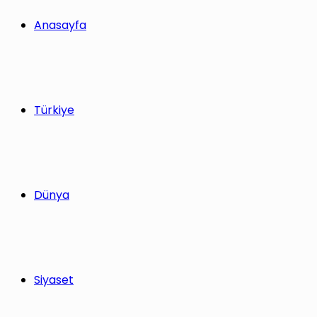
yap
Anasayfa
...
Türkiye
Dünya
Siyaset