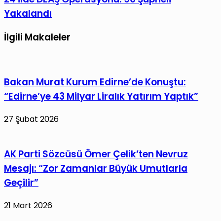
ve
İlde
Yakalandı
“Gündoğmuşlar”
DEAŞ
İttifakı:
Operasyonu:
İlgili Makaleler
İddianame
90
Tamamlandı
Şüpheli
Yakalandı
Bakan Murat Kurum Edirne’de Konuştu:
“Edirne’ye 43 Milyar Liralık Yatırım Yaptık”
27 Şubat 2026
AK Parti Sözcüsü Ömer Çelik’ten Nevruz
Mesajı: “Zor Zamanlar Büyük Umutlarla
Geçilir”
21 Mart 2026