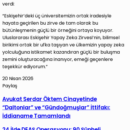
verdi:
“Eskişehir’deki üç üniversitemizin ortak iradesiyle
hayata geçirilen bu zirve de tam olarak bu
bütünleşmenin güçlü bir örneğini ortaya koyuyor.
Uluslararası Eskişehir Yapay Zeka Zirvesi’nin, bilimsel
birikimi ortak bir ufka taşıyan ve ülkemizin yapay zeka
yolculuğuna istikamet kazandıran güçlü bir buluşma
zemini oluşturacağına inanıyor, emeği geçenlere
teşekkür ediyorum.”
20 Nisan 2026
Paylaş
Facebook
X
LinkedIn
Tumblr
Pinterest
Reddit
VKontakte
E-
Yazdır
Avukat
Avukat Serdar Öktem Cinayetinde
Posta
Serdar
“Daltonlar” ve “Gündoğmuşlar” İttifakı:
ile
Öktem
paylaş
İddianame Tamamlandı
Cinayetinde
“Daltonlar”
24
24 İlde DEAŞ Operasyonu: 90 Şüpheli