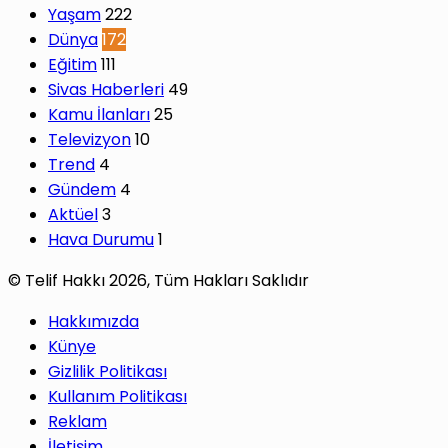
Yaşam
222
Dünya
172
Eğitim
111
Sivas Haberleri
49
Kamu İlanları
25
Televizyon
10
Trend
4
Gündem
4
Aktüel
3
Hava Durumu
1
© Telif Hakkı 2026, Tüm Hakları Saklıdır
Hakkımızda
Künye
Gizlilik Politikası
Kullanım Politikası
Reklam
İletişim