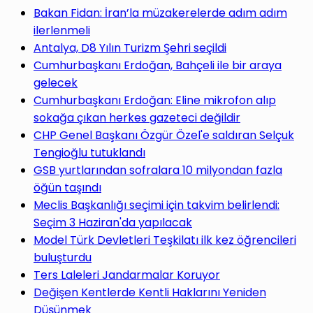
yap
Bakan Fidan: İran’la müzakerelerde adım adım
ilerlenmeli
Antalya, D8 Yılın Turizm Şehri seçildi
Cumhurbaşkanı Erdoğan, Bahçeli ile bir araya
gelecek
...
Cumhurbaşkanı Erdoğan: Eline mikrofon alıp
sokağa çıkan herkes gazeteci değildir
CHP Genel Başkanı Özgür Özel'e saldıran Selçuk
Tengioğlu tutuklandı
GSB yurtlarından sofralara 10 milyondan fazla
öğün taşındı
Meclis Başkanlığı seçimi için takvim belirlendi:
Seçim 3 Haziran'da yapılacak
Model Türk Devletleri Teşkilatı ilk kez öğrencileri
buluşturdu
Ters Laleleri Jandarmalar Koruyor
Değişen Kentlerde Kentli Haklarını Yeniden
Düşünmek