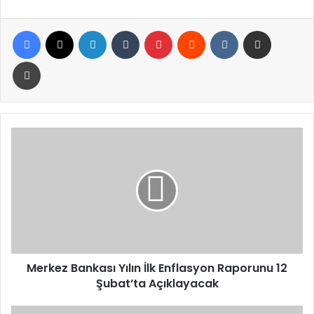
Facebook
X
LinkedIn
Tumblr
Pinterest
Reddit
VKontakte
E-Posta ile paylaş
Yazdır
Merkez
Bankası
Yılın
İlk
Enflasyon
Raporunu
12
Şubat’ta
Açıklayacak
Merkez Bankası Yılın İlk Enflasyon Raporunu 12
Şubat’ta Açıklayacak
Malatya’da