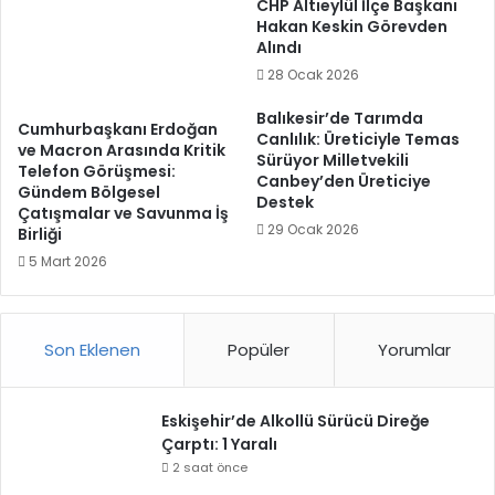
CHP Altıeylül İlçe Başkanı
Hakan Keskin Görevden
Alındı
28 Ocak 2026
Balıkesir’de Tarımda
Cumhurbaşkanı Erdoğan
Canlılık: Üreticiyle Temas
ve Macron Arasında Kritik
Sürüyor Milletvekili
Telefon Görüşmesi:
Canbey’den Üreticiye
Gündem Bölgesel
Destek
Çatışmalar ve Savunma İş
29 Ocak 2026
Birliği
5 Mart 2026
Son Eklenen
Popüler
Yorumlar
Eskişehir’de Alkollü Sürücü Direğe
Çarptı: 1 Yaralı
2 saat önce