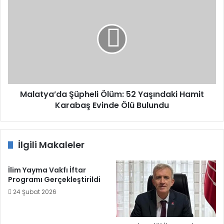
Şüpheli
Ölüm:
52
Yaşındaki
Hamit
Karabaş
Evinde
Ölü
Bulundu
Malatya’da Şüpheli Ölüm: 52 Yaşındaki Hamit
Karabaş Evinde Ölü Bulundu
İlgili Makaleler
İlim Yayma Vakfı İftar
Programı Gerçekleştirildi
24 Şubat 2026