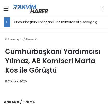
Menü
Ar
Cumhurbaşkanı Erdoğan: Eline mikrofon alıp sokağa çıkan herkes gazeteci değildir
Anasayfa
/
Siyaset
Cumhurbaşkanı Yardımcısı
Yılmaz, AB Komiseri Marta
Kos ile Görüştü
6 Şubat 2026
ANKARA / TEKHA