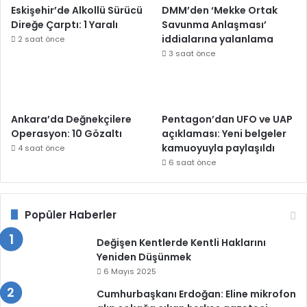
Eskişehir’de Alkollü Sürücü
DMM’den ‘Mekke Ortak
Direğe Çarptı: 1 Yaralı
Savunma Anlaşması’
iddialarına yalanlama
2 saat önce
3 saat önce
Ankara’da Değnekçilere
Pentagon’dan UFO ve UAP
Operasyon: 10 Gözaltı
açıklaması: Yeni belgeler
kamuoyuyla paylaşıldı
4 saat önce
6 saat önce
Popüler Haberler
Değişen Kentlerde Kentli Haklarını
Yeniden Düşünmek
6 Mayıs 2025
Cumhurbaşkanı Erdoğan: Eline mikrofon