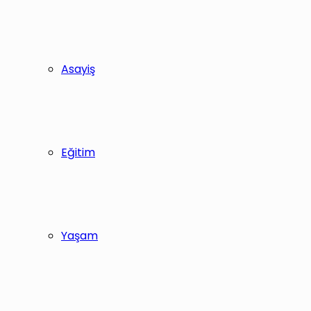
Asayiş
Eğitim
Yaşam