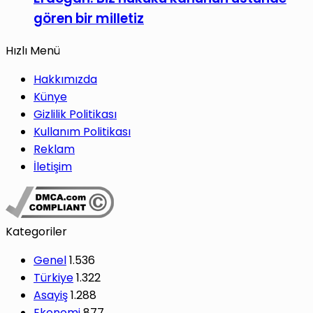
gören bir milletiz
Hızlı Menü
Hakkımızda
Künye
Gizlilik Politikası
Kullanım Politikası
Reklam
İletişim
Kategoriler
Genel
1.536
Türkiye
1.322
Asayiş
1.288
Ekonomi
877