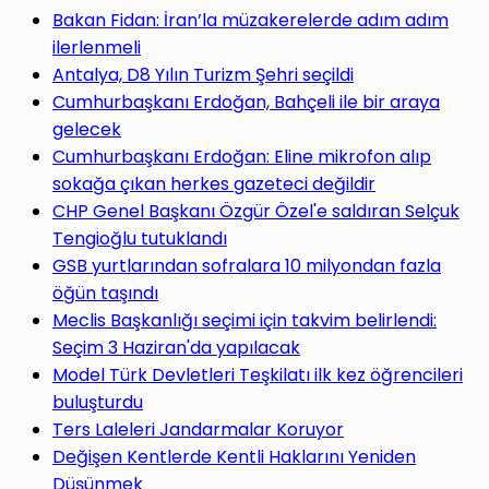
yap
Bakan Fidan: İran’la müzakerelerde adım adım
ilerlenmeli
Antalya, D8 Yılın Turizm Şehri seçildi
Cumhurbaşkanı Erdoğan, Bahçeli ile bir araya
gelecek
...
Cumhurbaşkanı Erdoğan: Eline mikrofon alıp
sokağa çıkan herkes gazeteci değildir
CHP Genel Başkanı Özgür Özel'e saldıran Selçuk
Tengioğlu tutuklandı
GSB yurtlarından sofralara 10 milyondan fazla
öğün taşındı
Meclis Başkanlığı seçimi için takvim belirlendi:
Seçim 3 Haziran'da yapılacak
Model Türk Devletleri Teşkilatı ilk kez öğrencileri
buluşturdu
Ters Laleleri Jandarmalar Koruyor
Değişen Kentlerde Kentli Haklarını Yeniden
Düşünmek