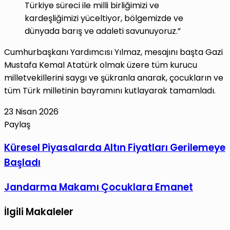
Türkiye süreci ile milli birliğimizi ve
kardeşliğimizi yüceltiyor, bölgemizde ve
dünyada barış ve adaleti savunuyoruz.”
Cumhurbaşkanı Yardımcısı Yılmaz, mesajını başta Gazi
Mustafa Kemal Atatürk olmak üzere tüm kurucu
milletvekillerini saygı ve şükranla anarak, çocukların ve
tüm Türk milletinin bayramını kutlayarak tamamladı.
23 Nisan 2026
Paylaş
Facebook
X
LinkedIn
Tumblr
Pinterest
Reddit
VKontakte
E-
Yazdır
Küresel
Küresel Piyasalarda Altın Fiyatları Gerilemeye
Posta
Piyasalarda
Başladı
ile
Altın
paylaş
Fiyatları
Jandarma
Jandarma Makamı Çocuklara Emanet
Gerilemeye
Makamı
Başladı
İlgili Makaleler
Çocuklara
Emanet