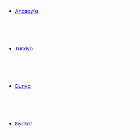
yap
Anasayfa
...
Türkiye
Dünya
Siyaset