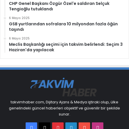
CHP Genel Başkanı Özgür Özel'e saldıran Selçuk
Tengioğlu tutuklandı
6 Mayıs 2025
GSB yurtlarından sofralara 10 milyondan fazla öğün
taşındı
6 Mayıs 2025
Meclis Başkanlığı seçimi için takvim belirlendi: Seçim 3
Haziran'da yapılacak
takvimhaber.com, Dijitary Ajans & Medya iştiraki olup, ülke
genelindeki güncel haberleri objektif ve güvenilir bir şekilde
sunar.
Facebook
X
Pinterest
LinkedIn
YouTube
Instagram