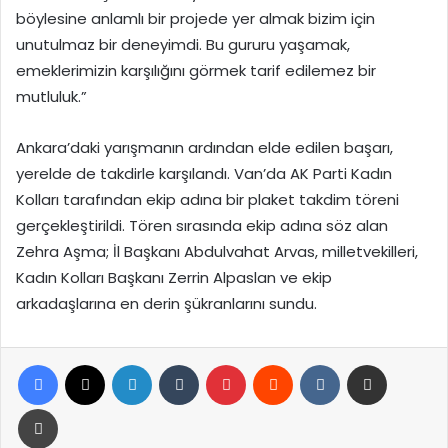
böylesine anlamlı bir projede yer almak bizim için
unutulmaz bir deneyimdi. Bu gururu yaşamak,
emeklerimizin karşılığını görmek tarif edilemez bir
mutluluk.”
Ankara’daki yarışmanın ardından elde edilen başarı,
yerelde de takdirle karşılandı. Van’da AK Parti Kadın
Kolları tarafından ekip adına bir plaket takdim töreni
gerçekleştirildi. Tören sırasında ekip adına söz alan
Zehra Aşma; İl Başkanı Abdulvahat Arvas, milletvekilleri,
Kadın Kolları Başkanı Zerrin Alpaslan ve ekip
arkadaşlarına en derin şükranlarını sundu.
Facebook
X
LinkedIn
Tumblr
Pinterest
Reddit
VKontakte
E-Posta ile paylaş
Yazdır