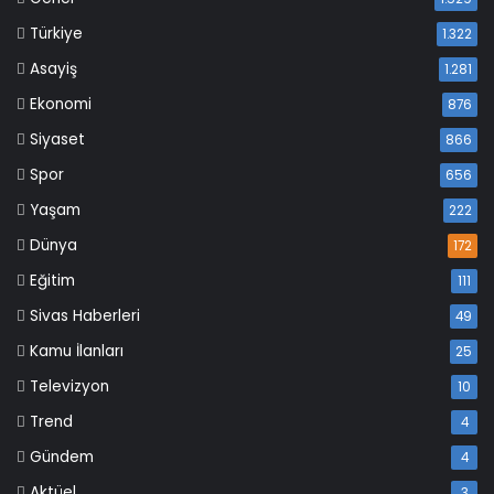
Türkiye
1.322
Asayiş
1.281
Ekonomi
876
Siyaset
866
Spor
656
Yaşam
222
Dünya
172
Eğitim
111
Sivas Haberleri
49
Kamu İlanları
25
Televizyon
10
Trend
4
Gündem
4
Aktüel
3