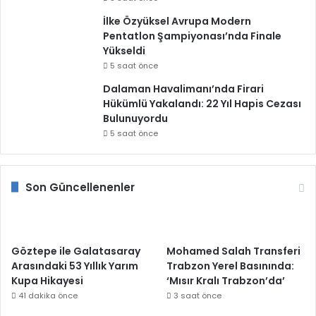
İlke Özyüksel Avrupa Modern
Pentatlon Şampiyonası’nda Finale
Yükseldi
5 saat önce
Dalaman Havalimanı’nda Firari
Hükümlü Yakalandı: 22 Yıl Hapis Cezası
Bulunuyordu
5 saat önce
Son Güncellenenler
Göztepe ile Galatasaray
Mohamed Salah Transferi
Arasındaki 53 Yıllık Yarım
Trabzon Yerel Basınında:
Kupa Hikayesi
‘Mısır Kralı Trabzon’da’
41 dakika önce
3 saat önce