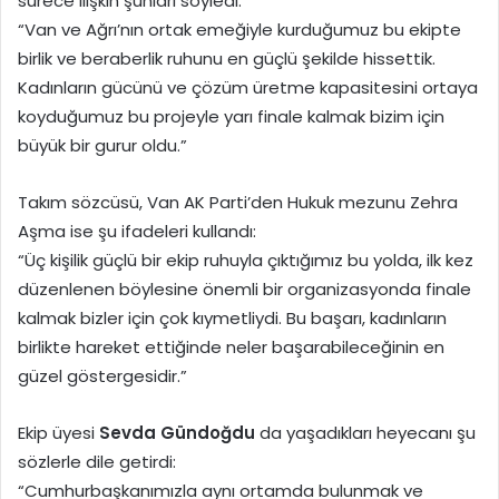
sürece ilişkin şunları söyledi:
“Van ve Ağrı’nın ortak emeğiyle kurduğumuz bu ekipte
birlik ve beraberlik ruhunu en güçlü şekilde hissettik.
Kadınların gücünü ve çözüm üretme kapasitesini ortaya
koyduğumuz bu projeyle yarı finale kalmak bizim için
büyük bir gurur oldu.”
Takım sözcüsü, Van AK Parti’den Hukuk mezunu Zehra
Aşma ise şu ifadeleri kullandı:
“Üç kişilik güçlü bir ekip ruhuyla çıktığımız bu yolda, ilk kez
düzenlenen böylesine önemli bir organizasyonda finale
kalmak bizler için çok kıymetliydi. Bu başarı, kadınların
birlikte hareket ettiğinde neler başarabileceğinin en
güzel göstergesidir.”
Ekip üyesi
Sevda Gündoğdu
da yaşadıkları heyecanı şu
sözlerle dile getirdi:
“Cumhurbaşkanımızla aynı ortamda bulunmak ve