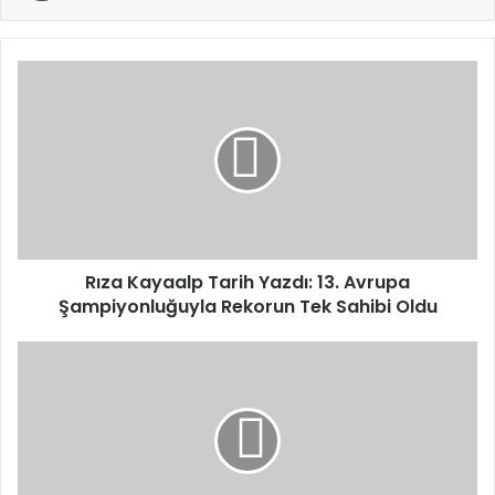
Rıza
Kayaalp
Tarih
Yazdı:
13.
Avrupa
Şampiyonluğuyla
Rekorun
Tek
Sahibi
Rıza Kayaalp Tarih Yazdı: 13. Avrupa
Oldu
Şampiyonluğuyla Rekorun Tek Sahibi Oldu
Firari
Eski
Emniyet
Müdürü
İstanbul’da
Yakalandı