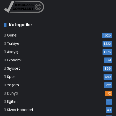
Kategoriler
Genel
1.525
Türkiye
1.322
Asayiş
1.276
Ekonomi
874
Siyaset
866
Spor
649
Yaşam
222
Dünya
172
Eğitim
111
Sivas Haberleri
49