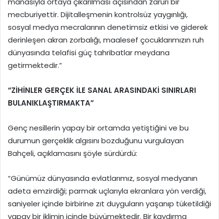
manasıyla ortaya çıkarılması açısından zaruri bir
mecburiyettir. Dijitalleşmenin kontrolsüz yaygınlığı,
sosyal medya mecralarının denetimsiz etkisi ve giderek
derinleşen akran zorbalığı, maalesef çocuklarımızın ruh
dünyasında telafisi güç tahribatlar meydana
getirmektedir.”
“ZİHİNLER GERÇEK İLE SANAL ARASINDAKİ SINIRLARI
BULANIKLAŞTIRMAKTA”
Genç nesillerin yapay bir ortamda yetiştiğini ve bu
durumun gerçeklik algısını bozduğunu vurgulayan
Bahçeli, açıklamasını şöyle sürdürdü:
“Günümüz dünyasında evlatlarımız, sosyal medyanın
adeta emzirdiği; parmak uçlarıyla ekranlara yön verdiği,
saniyeler içinde birbirine zıt duyguların yaşanıp tüketildiği
yapay bir iklimin içinde büyümektedir. Bir kaydırma