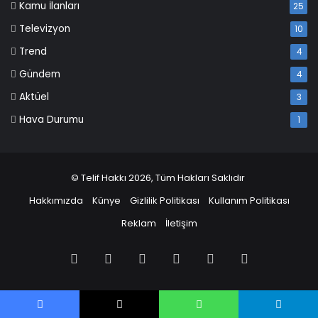
Kamu İlanları
25
Televizyon
10
Trend
4
Gündem
4
Aktüel
3
Hava Durumu
1
© Telif Hakkı 2026, Tüm Hakları Saklıdır
Hakkımızda
Künye
Gizlilik Politikası
Kullanım Politikası
Reklam
İletişim
Facebook
X
Pinterest
LinkedIn
YouTube
Instagram
Facebook
X
WhatsApp
Telegram