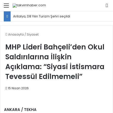
Menü
Ar
Antalya, D8 Yılın Turizm Şehri seçildi
Anasayfa
/
Siyaset
MHP Lideri Bahçeli’den Okul
Saldırılarına İlişkin
Açıklama: “Siyasi İstismara
Tevessül Edilmemeli”
15 Nisan 2026
ANKARA / TEKHA