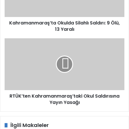
13
Yaralı
Kahramanmaraş’ta Okulda Silahlı Saldırı: 9 Ölü,
13 Yaralı
RTÜK’ten
Kahramanmaraş’taki
Okul
Saldırısına
Yayın
Yasağı
RTÜK’ten Kahramanmaraş’taki Okul Saldırısına
Yayın Yasağı
İlgili Makaleler