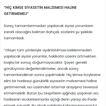
“HİÇ KİMSE SİYASETİN MALZEMESİ HALİNE
GETİRMEMELİ”
Süreç tamamlanmadan yapılacak siyasi yorumların
zararlı olacağını belirten Bahçeli, sözlerini şu şekilde
tamamladı:
“Olayın tüm yönleriyle aydınlatılması beklenmeden
yapılacak siyasi yorumlar, hakikatin üzerini örtmekten
başka bir sonuç doğurmayacaktır. Şayet gerekli
görülüyorsa değerlendirmeler, ancak süreç
tamamlandıktan sonra yapılmalıdır. Hiç kimse böylesine
elim bir hadiseyi günübirlik siyasetin malzemesi haline
getirmemeli; acı üzerinden istismar arayışına tevessül
etmemelidir. Bütün bu tespitlerin ışığında, yaşanan acı
hadisenin vicdanlarımızda açtığı derin yarayı da ifade
etmek zaruridir. Bu alçak saldırıda Kahramanmaraş’ta