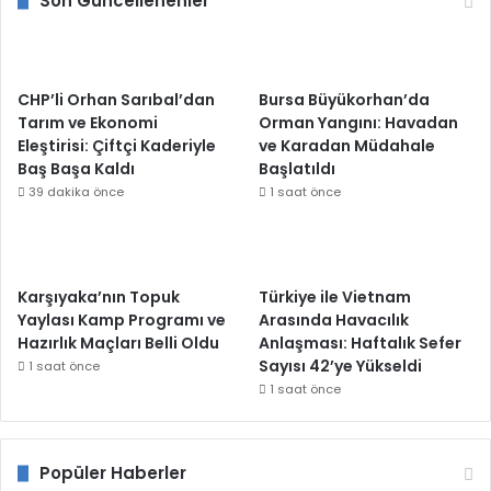
Son Güncellenenler
CHP’li Orhan Sarıbal’dan
Bursa Büyükorhan’da
Tarım ve Ekonomi
Orman Yangını: Havadan
Eleştirisi: Çiftçi Kaderiyle
ve Karadan Müdahale
Baş Başa Kaldı
Başlatıldı
39 dakika önce
1 saat önce
Karşıyaka’nın Topuk
Türkiye ile Vietnam
Yaylası Kamp Programı ve
Arasında Havacılık
Hazırlık Maçları Belli Oldu
Anlaşması: Haftalık Sefer
Sayısı 42’ye Yükseldi
1 saat önce
1 saat önce
Popüler Haberler