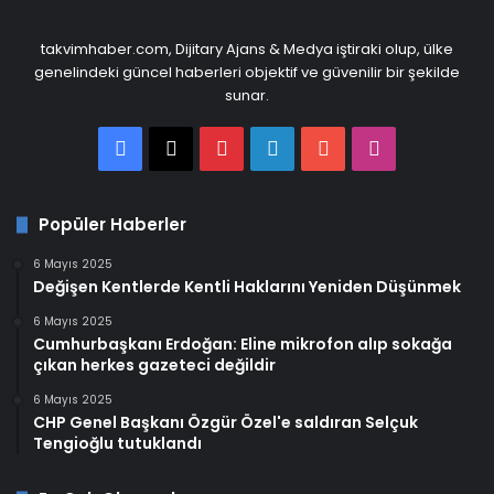
takvimhaber.com, Dijitary Ajans & Medya iştiraki olup, ülke
genelindeki güncel haberleri objektif ve güvenilir bir şekilde
sunar.
Facebook
X
Pinterest
LinkedIn
YouTube
Instagram
Popüler Haberler
6 Mayıs 2025
Değişen Kentlerde Kentli Haklarını Yeniden Düşünmek
6 Mayıs 2025
Cumhurbaşkanı Erdoğan: Eline mikrofon alıp sokağa
çıkan herkes gazeteci değildir
6 Mayıs 2025
CHP Genel Başkanı Özgür Özel'e saldıran Selçuk
Tengioğlu tutuklandı