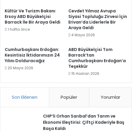
Kültür Ve Turizm Bakanı
Cevdet Yılmaz Avrupa
Ersoy ABD Büyükelçisi
Siyasi Topluluğu Zirvesi İçin
Barrack İle Bir Araya Geldi
Erivan’da Liderlerle Bir
Araya Geldi
1 hafta önce
4 Mayıs 2026
Cumhurbaşkanı Erdoğan:
ABD Büyükelçisi Tom
Kesintisiz İktidarımızın 24
Barrack’tan
Yılını Dolduracağız
Cumhurbaşkanı Erdoğan’a
Teşekkür
20 Mayıs 2026
15 Haziran 2026
Son Eklenen
Popüler
Yorumlar
CHP’li Orhan Sarıbal’dan Tarım ve
Ekonomi Eleştirisi: Çiftçi Kaderiyle Baş
Başa Kaldı