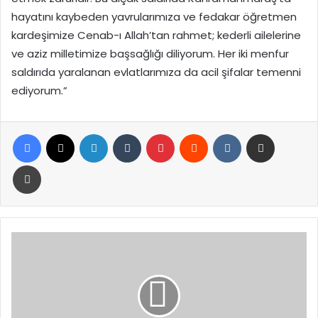
hayatını kaybeden yavrularımıza ve fedakar öğretmen
kardeşimize Cenab-ı Allah’tan rahmet; kederli ailelerine
ve aziz milletimize başsağlığı diliyorum. Her iki menfur
saldırıda yaralanan evlatlarımıza da acil şifalar temenni
ediyorum.”
Facebook
X
LinkedIn
Tumblr
Pinterest
Reddit
VKontakte
E-Posta ile paylaş
Yazdır
Kahramanmaraş’ta
Okulda
Silahlı
Saldırı:
9
Ölü,