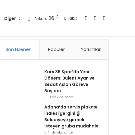
Kayıt Ol
Kenar Bölmesi
Arama yap ..
℃
26
Diğer
Takip
Ankara
zlilik Politikası
Kullanım Politikası
Reklam
İletişim
Son Eklenen
Popüler
Yorumlar
Kars 36 Spor’da Yeni
Dönem: Bülent Ayan ve
Sedat Aslan Göreve
Başladı
10 dakika önce
Adana’da servis plakası
ihalesi gerginliği:
Belediyeye girmek
isteyen gruba müdahale
41 dakika önce