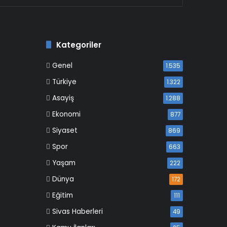
Kategoriler
Genel
1.535
Türkiye
1.322
Asayiş
1.288
Ekonomi
877
Siyaset
869
Spor
663
Yaşam
222
Dünya
172
Eğitim
111
Sivas Haberleri
49