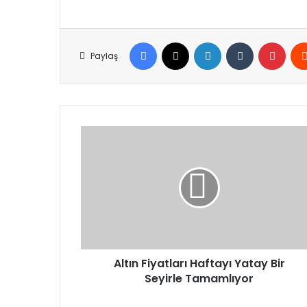
Facebook
X
LinkedIn
Tumblr
Pinte
Paylaş
Altın
Fiyatları
Haftayı
Yatay
Bir
Seyirle
Tamamlıyor
Altın Fiyatları Haftayı Yatay Bir
Seyirle Tamamlıyor