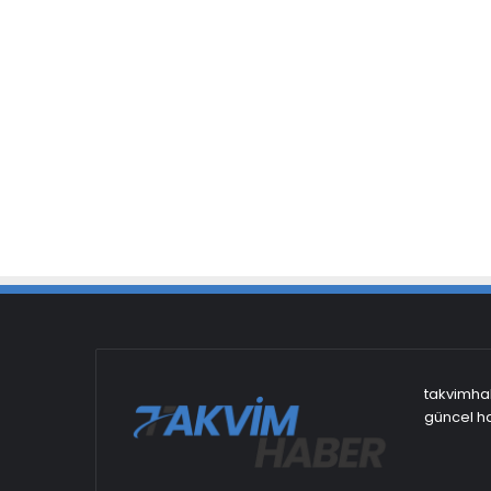
takvimhab
güncel ha