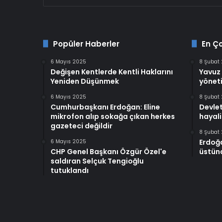
Popüler Haberler
En Ç
6 Mayıs 2025
8 Şubat
Değişen Kentlerde Kentli Haklarını
Yavuz 
Yeniden Düşünmek
yöneti
6 Mayıs 2025
8 Şubat
Cumhurbaşkanı Erdoğan: Eline
Devlet
mikrofon alıp sokağa çıkan herkes
hayali
gazeteci değildir
8 Şubat
Erdoğ
6 Mayıs 2025
CHP Genel Başkanı Özgür Özel'e
üstünd
saldıran Selçuk Tengioğlu
tutuklandı