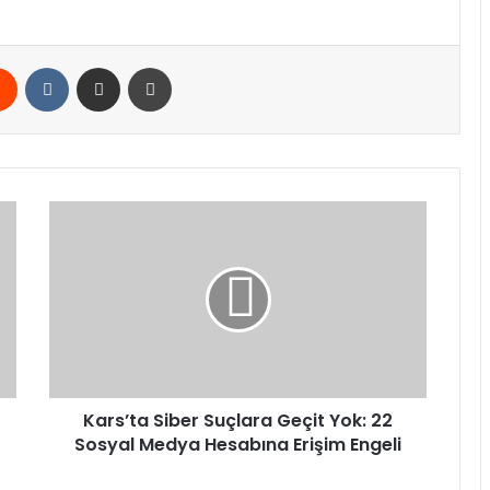
rest
Reddit
VKontakte
E-Posta ile paylaş
Yazdır
Kars’ta
Siber
Suçlara
Geçit
Yok:
22
Sosyal
Medya
Hesabına
Erişim
Kars’ta Siber Suçlara Geçit Yok: 22
Engeli
Sosyal Medya Hesabına Erişim Engeli