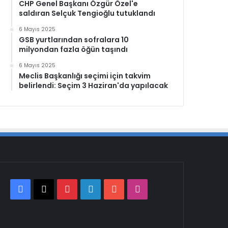
CHP Genel Başkanı Özgür Özel'e
saldıran Selçuk Tengioğlu tutuklandı
6 Mayıs 2025
GSB yurtlarından sofralara 10
milyondan fazla öğün taşındı
6 Mayıs 2025
Meclis Başkanlığı seçimi için takvim
belirlendi: Seçim 3 Haziran'da yapılacak
Facebook
X
Pinterest
LinkedIn
YouTube
Instagram