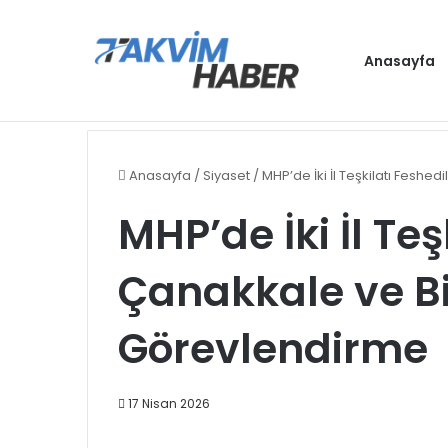
Anasayfa
Antalya, D8 Yılın Turizm Şehri seçildi
Gündem
Anasayfa
/
Siyaset
/
MHP’de İki İl Teşkilatı Feshe
MHP’de İki İl Teş
Çanakkale ve Bi
Görevlendirme
17 Nisan 2026