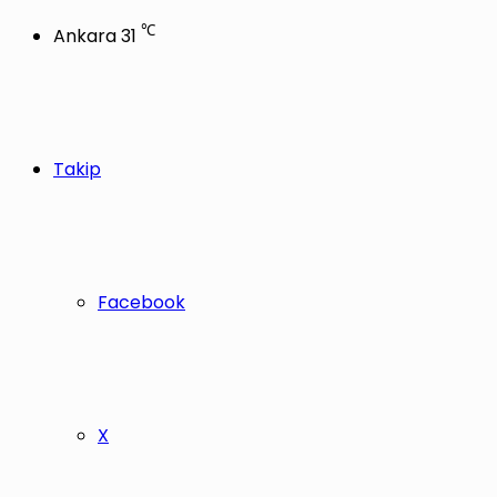
℃
Ankara
31
Takip
Facebook
X