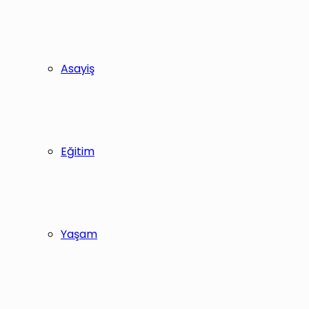
Asayiş
Eğitim
Yaşam