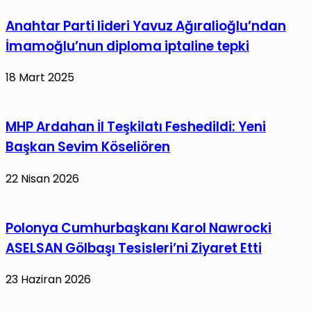
Ediyor
Anahtar Parti lideri Yavuz Ağıralioğlu’ndan
İmamoğlu’nun diploma iptaline tepki
18 Mart 2025
MHP Ardahan İl Teşkilatı Feshedildi: Yeni
Başkan Sevim Köseliören
22 Nisan 2026
Polonya Cumhurbaşkanı Karol Nawrocki
ASELSAN Gölbaşı Tesisleri’ni Ziyaret Etti
23 Haziran 2026