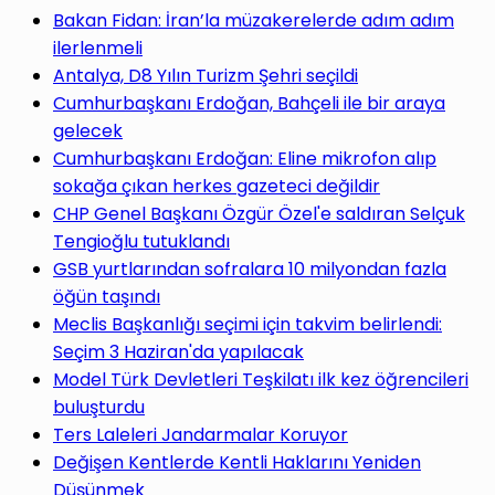
yap
Bakan Fidan: İran’la müzakerelerde adım adım
ilerlenmeli
Antalya, D8 Yılın Turizm Şehri seçildi
Cumhurbaşkanı Erdoğan, Bahçeli ile bir araya
gelecek
...
Cumhurbaşkanı Erdoğan: Eline mikrofon alıp
sokağa çıkan herkes gazeteci değildir
CHP Genel Başkanı Özgür Özel'e saldıran Selçuk
Tengioğlu tutuklandı
GSB yurtlarından sofralara 10 milyondan fazla
öğün taşındı
Meclis Başkanlığı seçimi için takvim belirlendi:
Seçim 3 Haziran'da yapılacak
Model Türk Devletleri Teşkilatı ilk kez öğrencileri
buluşturdu
Ters Laleleri Jandarmalar Koruyor
Değişen Kentlerde Kentli Haklarını Yeniden
Düşünmek