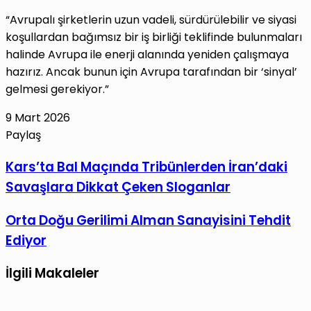
“Avrupalı şirketlerin uzun vadeli, sürdürülebilir ve siyasi
koşullardan bağımsız bir iş birliği teklifinde bulunmaları
halinde Avrupa ile enerji alanında yeniden çalışmaya
hazırız. Ancak bunun için Avrupa tarafından bir ‘sinyal’
gelmesi gerekiyor.”
9 Mart 2026
Paylaş
Facebook
X
LinkedIn
Tumblr
Pinterest
Reddit
VKontakte
E-
Yazdır
Kars’ta
Kars’ta Bal Maçında Tribünlerden İran’daki
Posta
Bal
Savaşlara Dikkat Çeken Sloganlar
ile
Maçında
paylaş
Tribünlerden
Orta
Orta Doğu Gerilimi Alman Sanayisini Tehdit
İran’daki
Doğu
Ediyor
Savaşlara
Gerilimi
Dikkat
Alman
İlgili Makaleler
Çeken
Sanayisini
Sloganlar
Tehdit