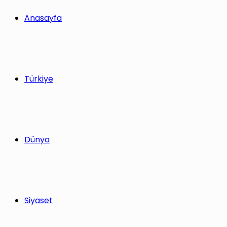
yap
Anasayfa
...
Türkiye
Dünya
Siyaset