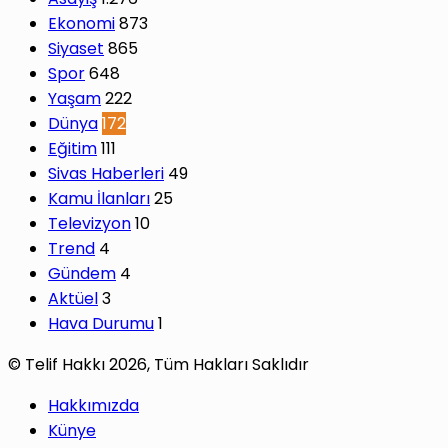
Ekonomi
873
Siyaset
865
Spor
648
Yaşam
222
Dünya
172
Eğitim
111
Sivas Haberleri
49
Kamu İlanları
25
Televizyon
10
Trend
4
Gündem
4
Aktüel
3
Hava Durumu
1
© Telif Hakkı 2026, Tüm Hakları Saklıdır
Hakkımızda
Künye