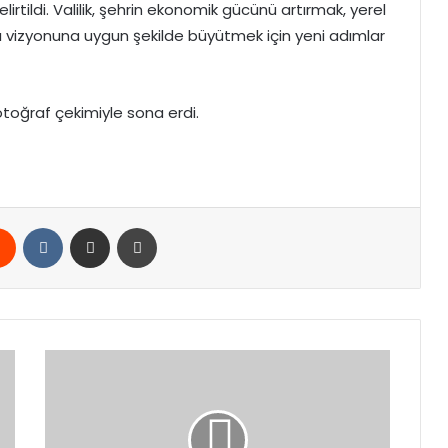
elirtildi. Valilik, şehrin ekonomik gücünü artırmak, yerel
yılı vizyonuna uygun şekilde büyütmek için yeni adımlar
fotoğraf çekimiyle sona erdi.
rest
Reddit
VKontakte
E-Posta ile paylaş
Yazdır
Bakan
Bolat:
2025
Yılında
Gümrüklerde