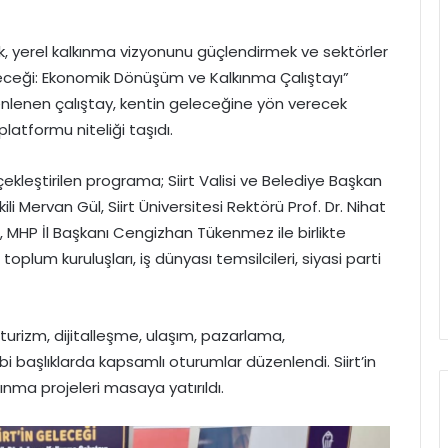
k, yerel kalkınma vizyonunu güçlendirmek ve sektörler
 Geleceği: Ekonomik Dönüşüm ve Kalkınma Çalıştayı”
üzenlenen çalıştay, kentin geleceğine yön verecek
l platformu niteliği taşıdı.
kleştirilen programa; Siirt Valisi ve Belediye Başkan
ekili Mervan Gül, Siirt Üniversitesi Rektörü Prof. Dr. Nihat
n, MHP İl Başkanı Cengizhan Tükenmez ile birlikte
oplum kuruluşları, iş dünyası temsilcileri, siyasi parti
 turizm, dijitalleşme, ulaşım, pazarlama,
bi başlıklarda kapsamlı oturumlar düzenlendi. Siirt’in
kınma projeleri masaya yatırıldı.