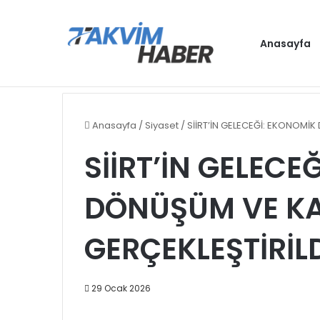
Anasayfa
Cumhurbaşkanı Erdoğan, Bahçeli ile bir a
Gündem
Anasayfa
/
Siyaset
/
SİİRT’İN GELECEĞİ: EKONOMİK
SİİRT’İN GELECE
DÖNÜŞÜM VE KA
GERÇEKLEŞTİRİL
29 Ocak 2026