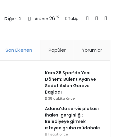
Kayıt Ol
Kenar Bölmesi
Arama yap ..
℃
26
Diğer
Takip
Ankara
zlilik Politikası
Kullanım Politikası
Reklam
İletişim
Son Eklenen
Popüler
Yorumlar
Kars 36 Spor’da Yeni
Dönem: Bülent Ayan ve
Sedat Aslan Göreve
Başladı
35 dakika önce
Adana’da servis plakası
ihalesi gerginliği:
Belediyeye girmek
isteyen gruba müdahale
1 saat önce