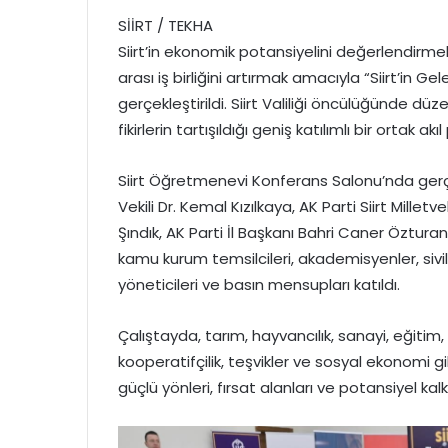
SİİRT / TEKHA
Siirt’in ekonomik potansiyelini değerlendirme
arası iş birliğini artırmak amacıyla “Siirt’in
gerçekleştirildi. Siirt Valiliği öncülüğünde d
fikirlerin tartışıldığı geniş katılımlı bir ortak akı
Siirt Öğretmenevi Konferans Salonu’nda gerçe
Vekili Dr. Kemal Kızılkaya, AK Parti Siirt Milletv
Şındık, AK Parti İl Başkanı Bahri Caner Öztura
kamu kurum temsilcileri, akademisyenler, sivil t
yöneticileri ve basın mensupları katıldı.
Çalıştayda, tarım, hayvancılık, sanayi, eğitim,
kooperatifçilik, teşvikler ve sosyal ekonomi gi
güçlü yönleri, fırsat alanları ve potansiyel kal