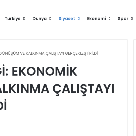
Türkiye
Dünya
Siyaset
Ekonomi
Spor
raya gelecek
Hakkımızda
Künye
Gi
 DÖNÜŞÜM VE KALKINMA ÇALIŞTAYI GERÇEKLEŞTİRİLDİ
Ğİ: EKONOMİK
LKINMA ÇALIŞTAYI
Dİ