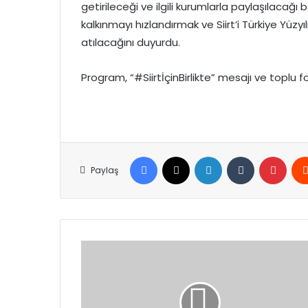
getirileceği ve ilgili kurumlarla paylaşılacağı b
kalkınmayı hızlandırmak ve Siirt’i Türkiye Yüz
atılacağını duyurdu.
Program, “#SiirtİçinBirlikte” mesajı ve toplu 
Facebook
X
LinkedIn
Tumblr
Pinte
Paylaş
Yılın
İlk
MGK
Toplantısı
Külliye’de