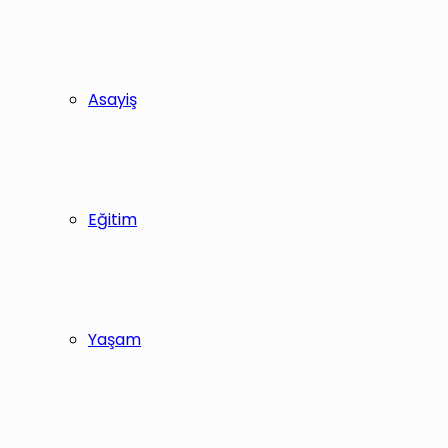
Asayiş
Eğitim
Yaşam