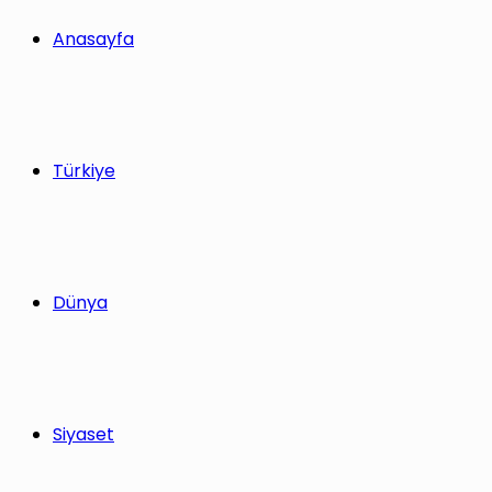
yap
Anasayfa
...
Türkiye
Dünya
Siyaset