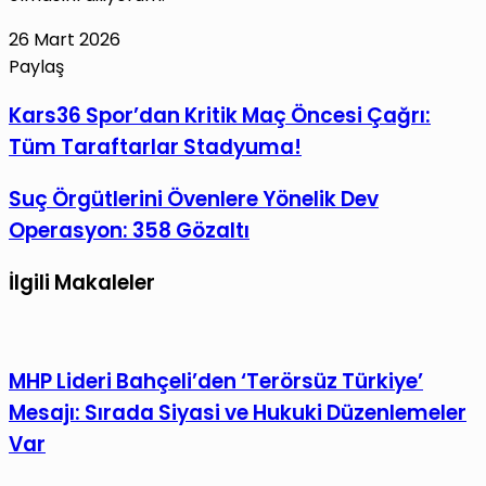
26 Mart 2026
Paylaş
Facebook
X
LinkedIn
Tumblr
Pinterest
Reddit
VKontakte
E-
Yazdır
Kars36
Kars36 Spor’dan Kritik Maç Öncesi Çağrı:
Posta
Spor’dan
Tüm Taraftarlar Stadyuma!
ile
Kritik
paylaş
Maç
Suç
Suç Örgütlerini Övenlere Yönelik Dev
Öncesi
Örgütlerini
Operasyon: 358 Gözaltı
Çağrı:
Övenlere
Tüm
Yönelik
İlgili Makaleler
Taraftarlar
Dev
Stadyuma!
Operasyon:
358
MHP Lideri Bahçeli’den ‘Terörsüz Türkiye’
Gözaltı
Mesajı: Sırada Siyasi ve Hukuki Düzenlemeler
Var