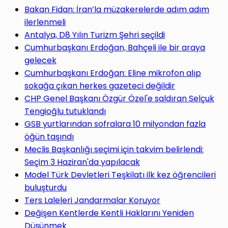
yap
Bakan Fidan: İran’la müzakerelerde adım adım
ilerlenmeli
Antalya, D8 Yılın Turizm Şehri seçildi
Cumhurbaşkanı Erdoğan, Bahçeli ile bir araya
gelecek
...
Cumhurbaşkanı Erdoğan: Eline mikrofon alıp
sokağa çıkan herkes gazeteci değildir
CHP Genel Başkanı Özgür Özel'e saldıran Selçuk
Tengioğlu tutuklandı
GSB yurtlarından sofralara 10 milyondan fazla
öğün taşındı
Meclis Başkanlığı seçimi için takvim belirlendi:
Seçim 3 Haziran'da yapılacak
Model Türk Devletleri Teşkilatı ilk kez öğrencileri
buluşturdu
Ters Laleleri Jandarmalar Koruyor
Değişen Kentlerde Kentli Haklarını Yeniden
Düşünmek