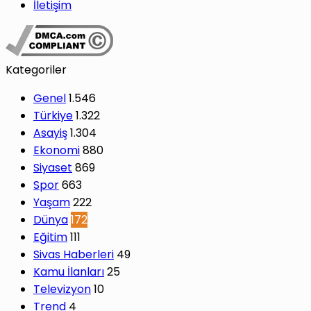
İletişim
Kategoriler
Genel
1.546
Türkiye
1.322
Asayiş
1.304
Ekonomi
880
Siyaset
869
Spor
663
Yaşam
222
Dünya
172
Eğitim
111
Sivas Haberleri
49
Kamu İlanları
25
Televizyon
10
Trend
4