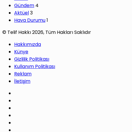
Gündem
4
Aktüel
3
Hava Durumu
1
© Telif Hakkı 2026, Tüm Hakları Saklıdır
Hakkımızda
Künye
Gizlilik Politikası
Kullanım Politikası
Reklam
İletişim
Facebook
X
Pinterest
LinkedIn
YouTube
Instagram