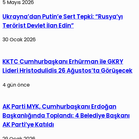
5 Mayıs 2026
Ukrayna’dan Putin’e Sert Tepki: “Rusya’yı
Terörist Devlet İlan Edin”
30 Ocak 2026
KKTC Cumhurbaşkanı Erhürman ile GKRY
Lideri Hristodulidis 26 Ağustos’ta Görüşecek
4 gün önce
AK Parti MYK, Cumhurbaşkanı Erdoğan
Başkanlığında Toplandı: 4 Belediye Başkanı
AK Parti’ye Katıldı
29 Ocak 2026