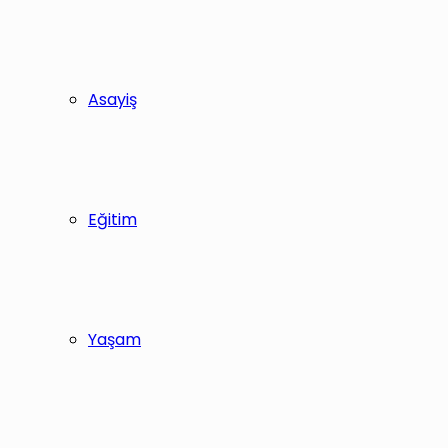
Asayiş
Eğitim
Yaşam