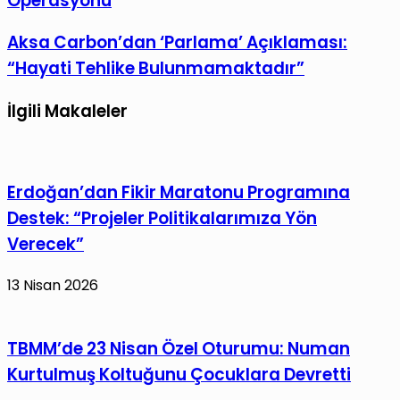
Operasyonu
Sahte
paylaş
İkamet
Aksa
Aksa Carbon’dan ‘Parlama’ Açıklaması:
İzni
Carbon’dan
“Hayati Tehlike Bulunmamaktadır”
Operasyonu
‘Parlama’
Açıklaması:
İlgili Makaleler
“Hayati
Tehlike
Bulunmamaktadır”
Erdoğan’dan Fikir Maratonu Programına
Destek: “Projeler Politikalarımıza Yön
Verecek”
13 Nisan 2026
TBMM’de 23 Nisan Özel Oturumu: Numan
Kurtulmuş Koltuğunu Çocuklara Devretti