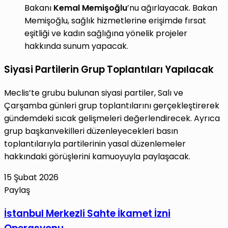
Bakanı
Kemal Memişoğlu
’nu ağırlayacak. Bakan
Memişoğlu, sağlık hizmetlerine erişimde fırsat
eşitliği ve kadın sağlığına yönelik projeler
hakkında sunum yapacak.
Siyasi Partilerin Grup Toplantıları Yapılacak
Meclis’te grubu bulunan siyasi partiler, Salı ve
Çarşamba günleri grup toplantılarını gerçekleştirerek
gündemdeki sıcak gelişmeleri değerlendirecek. Ayrıca
grup başkanvekilleri düzenleyecekleri basın
toplantılarıyla partilerinin yasal düzenlemeler
hakkındaki görüşlerini kamuoyuyla paylaşacak.
15 Şubat 2026
Paylaş
Facebook
X
LinkedIn
Tumblr
Pinterest
Reddit
VKontakte
E-
Yazdır
İstanbul
İstanbul Merkezli Sahte İkamet İzni
Posta
Merkezli
ile