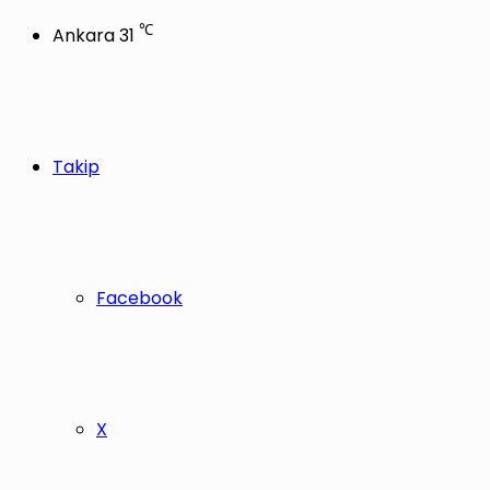
℃
Ankara
31
Takip
Facebook
X