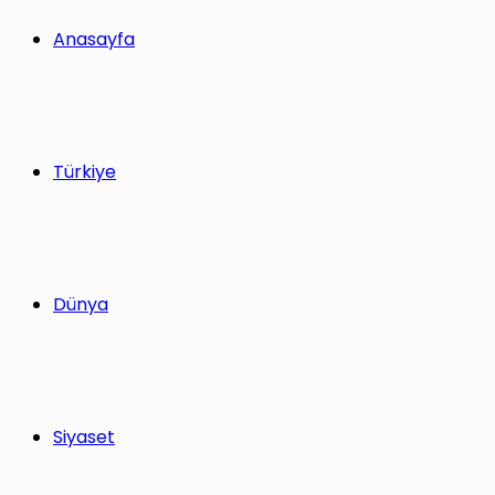
yap
Anasayfa
...
Türkiye
Dünya
Siyaset