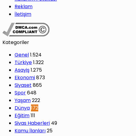
Reklam
İletişim
Kategoriler
Genel
1.524
Türkiye
1.322
Asayiş
1.275
Ekonomi
873
Siyaset
865
Spor
648
Yaşam
222
Dünya
172
Eğitim
111
Sivas Haberleri
49
Kamu İlanları
25