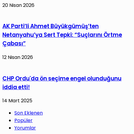
20 Nisan 2026
AK Parti’li Ahmet Büyükgümüş’ten
Netanyahu’ya Sert Tepki: “Suçlarını Örtme
Çabası”
12 Nisan 2026
CHP Ordu'da ön seçime engel olunduğunu
iddia etti!
14 Mart 2025
Son Eklenen
Popüler
Yorumlar