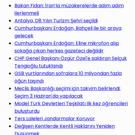
yap
Bakan Fidan: İran’la müzakerelerde adım adım
ilerlenmeli
Antalya, D8 Yılın Turizm Şehri seçildi
Cumhurbaşkanı Erdoğan, Bahçeli ile bir araya
gelecek
...
Cumhurbaşkanı Erdoğan: Eline mikrofon alıp
sokağa çıkan herkes gazeteci değildir
CHP Genel Başkanı Özgür Özel'e saldıran Selçuk
Tengioğlu tutuklandı
GSB yurtlarından sofralara 10 milyondan fazla
öğün taşındı
Meclis Başkanlığı seçimi için takvim belirlendi:
Seçim 3 Haziran'da yapılacak
Model Türk Devletleri Teşkilatı ilk kez öğrencileri
buluşturdu
Ters Laleleri Jandarmalar Koruyor
Değişen Kentlerde Kentli Haklarını Yeniden
Düşünmek