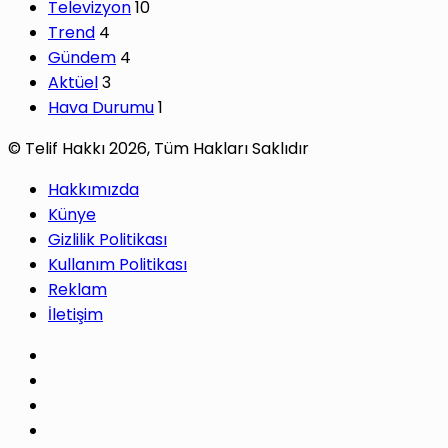
Televizyon
10
Trend
4
Gündem
4
Aktüel
3
Hava Durumu
1
© Telif Hakkı 2026, Tüm Hakları Saklıdır
Hakkımızda
Künye
Gizlilik Politikası
Kullanım Politikası
Reklam
İletişim
Facebook
X
Pinterest
LinkedIn