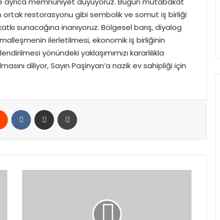
de ayrıca memnuniyet duyuyoruz. Bugün mutabakat
n ortak restorasyonu gibi sembolik ve somut iş birliği
katkı sunacağına inanıyoruz. Bölgesel barış, diyalog
lleşmenin ilerletilmesi, ekonomik iş birliğinin
lendirilmesi yönündeki yaklaşımımızı kararlılıkla
masını diliyor, Sayın Paşinyan’a nazik ev sahipliği için
rest
Reddit
VKontakte
E-Posta ile paylaş
Yazdır
Muhittin
Böcek
ve
41
Sanıklı