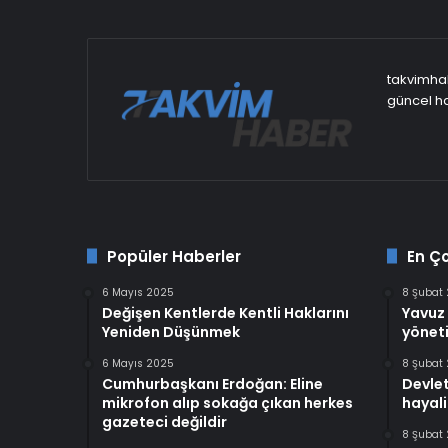
takvimhab
güncel ha
Popüler Haberler
En Ç
6 Mayıs 2025
8 Şubat
Değişen Kentlerde Kentli Haklarını
Yavuz 
Yeniden Düşünmek
yöneti
6 Mayıs 2025
8 Şubat
Cumhurbaşkanı Erdoğan: Eline
Devlet
mikrofon alıp sokağa çıkan herkes
hayali
gazeteci değildir
8 Şubat