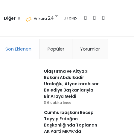
Kayıt Ol
Kenar Bölmesi
Arama yap ..
℃
24
Diğer
Takip
Ankara
zlilik Politikası
Kullanım Politikası
Reklam
İletişim
Son Eklenen
Popüler
Yorumlar
Ulaştırma ve Altyapı
Bakanı Abdulkadir
Uraloğlu, Afyonkarahisar
Belediye Başkanlarıyla
Bir Araya Geldi
6 dakika önce
Cumhurbaşkanı Recep
Tayyip Erdoğan
Başkanlığında Toplanan
AK Parti MKYK’da