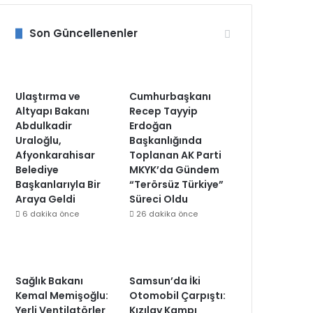
Son Güncellenenler
Ulaştırma ve
Cumhurbaşkanı
Altyapı Bakanı
Recep Tayyip
Abdulkadir
Erdoğan
Uraloğlu,
Başkanlığında
Afyonkarahisar
Toplanan AK Parti
Belediye
MKYK’da Gündem
Başkanlarıyla Bir
“Terörsüz Türkiye”
Araya Geldi
Süreci Oldu
6 dakika önce
26 dakika önce
Sağlık Bakanı
Samsun’da İki
Kemal Memişoğlu:
Otomobil Çarpıştı:
Yerli Ventilatörler
Kızılay Kampı