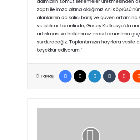
adımların somut ilerlemeler üretmesinden 
zaptı ile imza altına aldığımız Ani Köprüsü’nü
alanlarının da kalıcı barış ve güven ortamına 
ve istikrar temelinde; Güney Kafkasya’da norma
artırılması ve halklarımız arası temasların güç
sürdüreceğiz. Toplantımızın hayırlara vesile ol
teşekkür ediyorum.”
Facebook
X
LinkedIn
Tumblr
Pinte
Paylaş
Cumhurbaşkanı
Erdoğan,
Kuveyt
Dışişleri
Bakanı