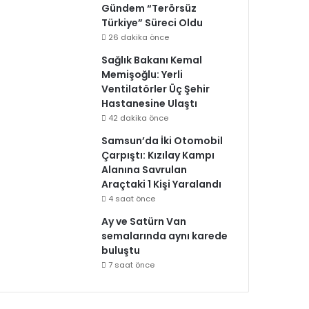
Gündem “Terörsüz
Türkiye” Süreci Oldu
26 dakika önce
Sağlık Bakanı Kemal
Memişoğlu: Yerli
Ventilatörler Üç Şehir
Hastanesine Ulaştı
42 dakika önce
Samsun’da İki Otomobil
Çarpıştı: Kızılay Kampı
Alanına Savrulan
Araçtaki 1 Kişi Yaralandı
4 saat önce
Ay ve Satürn Van
semalarında aynı karede
buluştu
7 saat önce