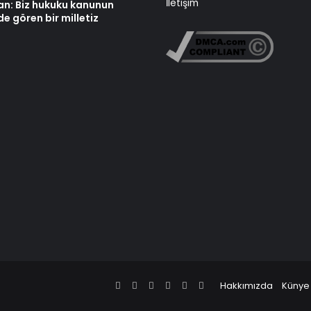
İletişim
an: Biz hukuku kanunun
e gören bir milletiz
Facebook
X
Pinterest
LinkedIn
YouTube
Instagram
Hakkımızda
Künye