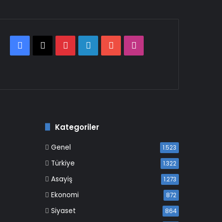
Facebook
X
Pinterest
LinkedIn
YouTube
Instagram
Kategoriler
Genel
1.523
Türkiye
1.322
Asayiş
1.273
Ekonomi
872
Siyaset
864