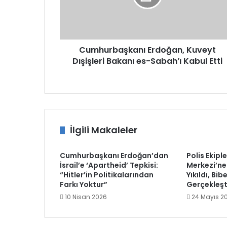
es-
Sabah’ı
Kabul
Etti
Cumhurbaşkanı Erdoğan, Kuveyt
Dışişleri Bakanı es-Sabah’ı Kabul Etti
İlgili Makaleler
Cumhurbaşkanı Erdoğan’dan
Polis Ekipl
İsrail’e ‘Apartheid’ Tepkisi:
Merkezi’ne
“Hitler’in Politikalarından
Yıkıldı, Bi
Farkı Yoktur”
Gerçekleşt
10 Nisan 2026
24 Mayıs 2