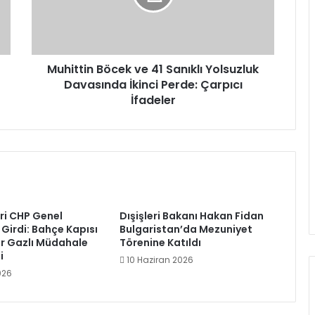
Yolsuzluk
Davasında
İkinci
Perde:
Çarpıcı
Muhittin Böcek ve 41 Sanıklı Yolsuzluk
İfadeler
Davasında İkinci Perde: Çarpıcı
İfadeler
eri CHP Genel
Dışişleri Bakanı Hakan Fidan
 Girdi: Bahçe Kapısı
Bulgaristan’da Mezuniyet
ber Gazlı Müdahale
Törenine Katıldı
i
10 Haziran 2026
026