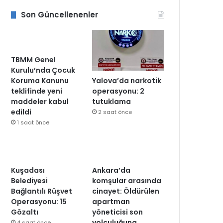
Son Güncellenenler
TBMM Genel
Kurulu’nda Çocuk
Yalova’da narkotik
Koruma Kanunu
operasyonu: 2
teklifinde yeni
tutuklama
maddeler kabul
edildi
2 saat önce
1 saat önce
Kuşadası
Ankara’da
Belediyesi
komşular arasında
Bağlantılı Rüşvet
cinayet: Öldürülen
Operasyonu: 15
apartman
Gözaltı
yöneticisi son
yolculuğuna
4 saat önce