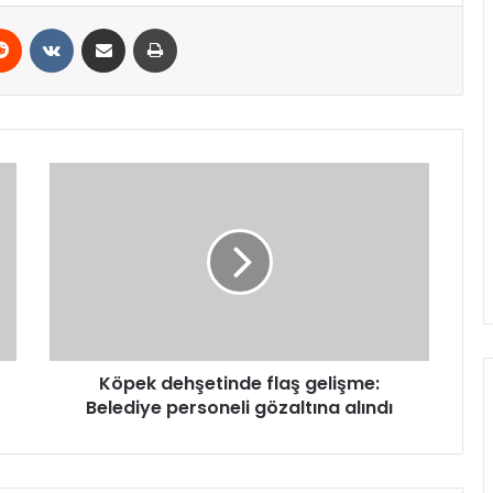
erest
Reddit
VKontakte
E-Posta ile paylaş
Yazdır
Köpek
dehşetinde
flaş
gelişme:
Belediye
personeli
gözaltına
alındı
Köpek dehşetinde flaş gelişme:
Belediye personeli gözaltına alındı