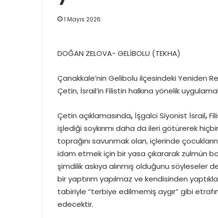
1 Mayıs 2026
DOĞAN ZELOVA- GELİBOLU (TEKHA)
Çanakkale’nin Gelibolu ilçesindeki Yeniden Re
Çetin, İsrail’in Filistin halkına yönelik uygulamal
Çetin açıklamasında
,
İşgalci Siyonist İsrail
,
Fil
işlediği soykırımı daha da ileri götürerek hiç
toprağını savunmak olan, içlerinde çocukların
idam etmek için bir yasa çıkararak zulmün b
şimdilik askıya alınmış olduğunu söyleseler d
bir yaptırım yapılmaz ve kendisinden yaptık
tabiriyle “terbiye edilmemiş aygır” gibi etr
edecektir.