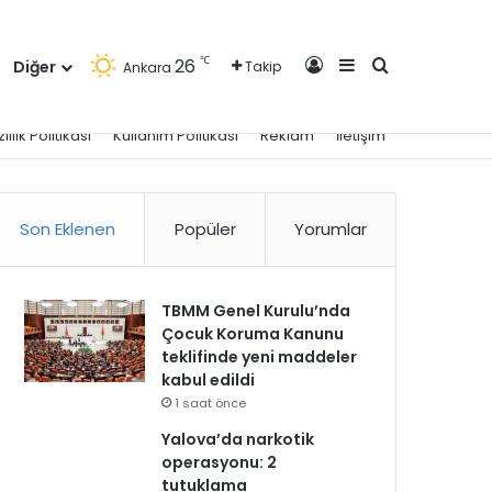
Kayıt Ol
Kenar Bölmesi
Arama yap ..
℃
26
Diğer
Takip
Ankara
zlilik Politikası
Kullanım Politikası
Reklam
İletişim
Son Eklenen
Popüler
Yorumlar
TBMM Genel Kurulu’nda
Çocuk Koruma Kanunu
teklifinde yeni maddeler
kabul edildi
1 saat önce
Yalova’da narkotik
operasyonu: 2
tutuklama