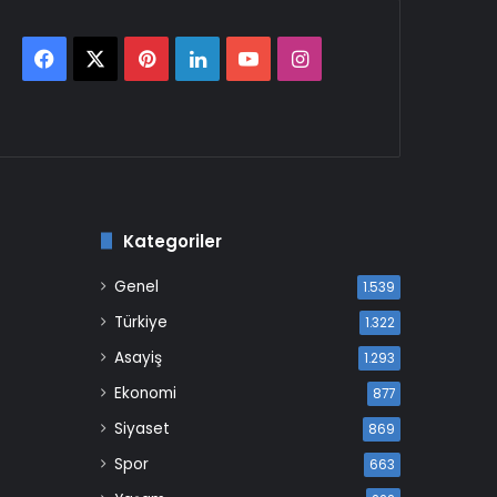
Facebook
X
Pinterest
LinkedIn
YouTube
Instagram
Kategoriler
Genel
1.539
Türkiye
1.322
Asayiş
1.293
Ekonomi
877
Siyaset
869
Spor
663