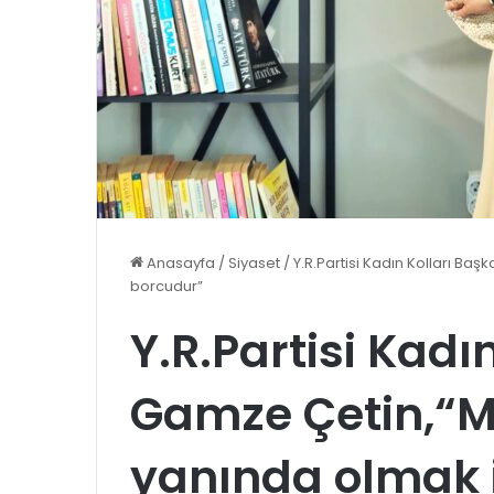
Anasayfa
/
Siyaset
/
Y.R.Partisi Kadın Kolları Ba
borcudur”
Y.R.Partisi Kadı
Gamze Çetin,“M
yanında olmak 