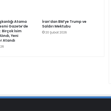
kanlığı Atama
İran’dan BM’ye Trump ve
Resmi Gazete’de
Saldırı Mektubu
 Birçok İsim
20 Şubat 2026
lındı, Yeni
er Atandı
026