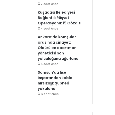
2 saat önce
Kuşadası Belediyesi
Bağlantılı Rüşvet
Operasyonu: 15 Gözaltı
4 saat önce
Ankara’da komşular
arasında cinayet:
Öldürülen apartman
yöneticisi son
yolculuğuna uğurlandı
4 saat önce
Samsun’da lise
inşaatından kablo
hırsızlığı: Şüpheli
yakalandı
6 saat önce