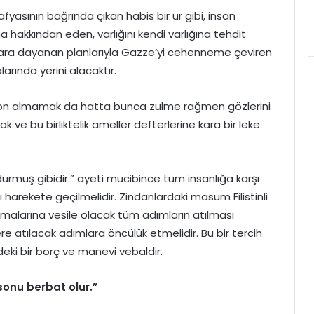
fyasının bağrında çıkan habis bir ur gibi, insan
ama hakkından eden, varlığını kendi varlığına tehdit
rlara dayanan planlarıyla Gazze’yi cehenneme çeviren
larında yerini alacaktır.
iyon almamak da hatta bunca zulme rağmen gözlerini
k ve bu birliktelik ameller defterlerine kara bir leke
dürmüş gibidir.” ayeti mucibince tüm insanlığa karşı
 harekete geçilmelidir. Zindanlardaki masum Filistinli
amalarına vesile olacak tüm adımların atılması
 atılacak adımlara öncülük etmelidir. Bu bir tercih
deki bir borç ve manevi vebaldir.
sonu berbat olur.”