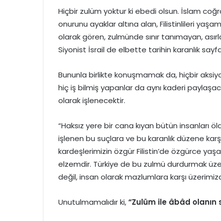
Hiçbir zulüm yoktur ki ebedi olsun. İslam coğra
onurunu ayaklar altına alan, Filistinlileri yaş
olarak gören, zulmünde sınır tanımayan, ası
Siyonist İsrail de elbette tarihin karanlık sayfa
Bununla birlikte konuşmamak da, hiçbir aks
hiç iş bilmiş yapanlar da aynı kaderi paylaşaca
olarak işlenecektir.
“Haksız yere bir cana kıyan bütün insanları öl
işlenen bu suçlara ve bu karanlık düzene karşı
kardeşlerimizin özgür Filistin’de özgürce yaş
elzemdir. Türkiye de bu zulmü durdurmak üzere
değil, insan olarak mazlumlara karşı üzerimiz
Unutulmamalıdır ki,
“Zulüm ile âbâd olanın 