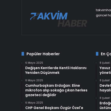
takvimhab
güncel ha
Popüler Haberler
En Ç
6 Mayıs 2025
8 Şubat
Değişen Kentlerde Kentli Haklarını
Yavuz 
Yeniden Düşünmek
yöneti
6 Mayıs 2025
8 Şubat
Cumhurbaşkanı Erdoğan: Eline
Devlet
mikrofon alıp sokağa çıkan herkes
hayali
gazeteci değildir
8 Şubat
Erdoğ
6 Mayıs 2025
CHP Genel Başkanı Özgür Özel'e
üstünd