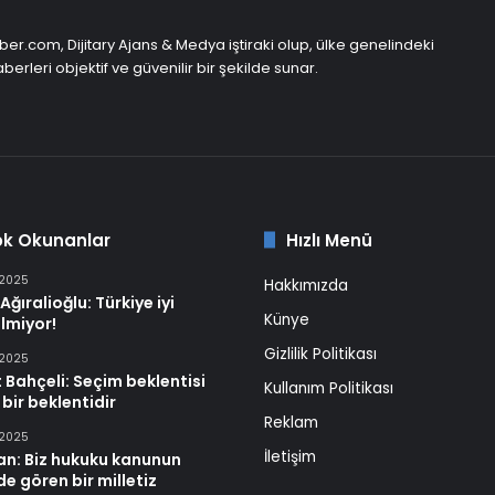
er.com, Dijitary Ajans & Medya iştiraki olup, ülke genelindeki
berleri objektif ve güvenilir bir şekilde sunar.
ok Okunanlar
Hızlı Menü
 2025
Hakkımızda
Ağıralioğlu: Türkiye iyi
Künye
lmiyor!
Gizlilik Politikası
 2025
 Bahçeli: Seçim beklentisi
Kullanım Politikası
 bir beklentidir
Reklam
 2025
İletişim
an: Biz hukuku kanunun
e gören bir milletiz