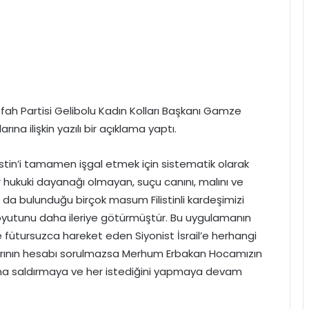
fah Partisi Gelibolu Kadın Kolları Başkanı Gamze
arına ilişkin yazılı bir açıklama yaptı.
istin’i tamamen işgal etmek için sistematik olarak
bir hukuki dayanağı olmayan, suçu canını, malını ve
 da bulunduğu birçok masum Filistinli kardeşimizi
oyutunu daha ileriye götürmüştür. Bu uygulamanın
e fütursuzca hareket eden Siyonist İsrail’e herhangi
larının hesabı sorulmazsa Merhum Erbakan Hocamızın
afına saldırmaya ve her istediğini yapmaya devam