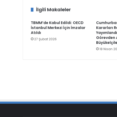
İlgili Makaleler
TBMM’de Kabul Edildi: OECD
Cumhurbaş
İstanbul Merkezi İçin İmzalar
Kararları 
Atıldı
Yayımlandı:
Görevden A
27 Şubat 2026
Büyükelçil
18 Nisan 2