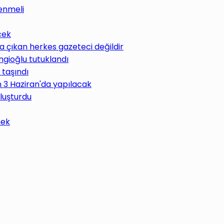
enmeli
cek
 çıkan herkes gazeteci değildir
ngioğlu tutuklandı
 taşındı
im 3 Haziran'da yapılacak
uluşturdu
mek