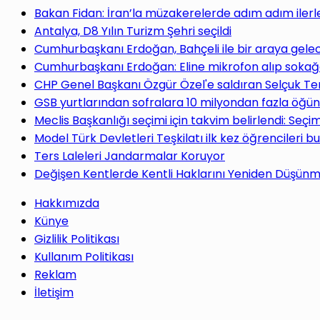
yap
Bakan Fidan: İran’la müzakerelerde adım adım ilerl
Antalya, D8 Yılın Turizm Şehri seçildi
Cumhurbaşkanı Erdoğan, Bahçeli ile bir araya gele
Cumhurbaşkanı Erdoğan: Eline mikrofon alıp sokağa
CHP Genel Başkanı Özgür Özel'e saldıran Selçuk Te
...
GSB yurtlarından sofralara 10 milyondan fazla öğün
Meclis Başkanlığı seçimi için takvim belirlendi: Seç
Model Türk Devletleri Teşkilatı ilk kez öğrencileri b
Ters Laleleri Jandarmalar Koruyor
Değişen Kentlerde Kentli Haklarını Yeniden Düşün
Hakkımızda
Künye
Gizlilik Politikası
Kullanım Politikası
Reklam
İletişim