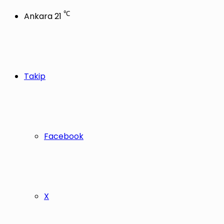
℃
Ankara
21
Takip
Facebook
X