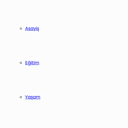
Asayiş
Eğitim
Yaşam