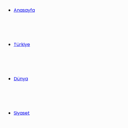
yap
Anasayfa
...
Türkiye
Dünya
Siyaset