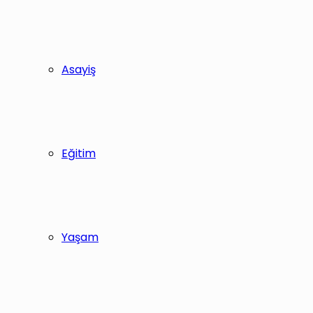
Asayiş
Eğitim
Yaşam