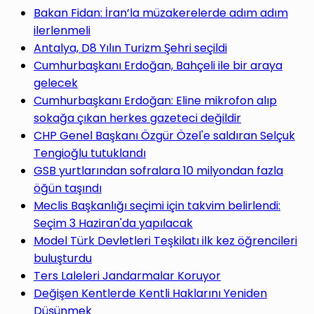
yap
Bakan Fidan: İran’la müzakerelerde adım adım
ilerlenmeli
Antalya, D8 Yılın Turizm Şehri seçildi
Cumhurbaşkanı Erdoğan, Bahçeli ile bir araya
gelecek
...
Cumhurbaşkanı Erdoğan: Eline mikrofon alıp
sokağa çıkan herkes gazeteci değildir
CHP Genel Başkanı Özgür Özel'e saldıran Selçuk
Tengioğlu tutuklandı
GSB yurtlarından sofralara 10 milyondan fazla
öğün taşındı
Meclis Başkanlığı seçimi için takvim belirlendi:
Seçim 3 Haziran'da yapılacak
Model Türk Devletleri Teşkilatı ilk kez öğrencileri
buluşturdu
Ters Laleleri Jandarmalar Koruyor
Değişen Kentlerde Kentli Haklarını Yeniden
Düşünmek