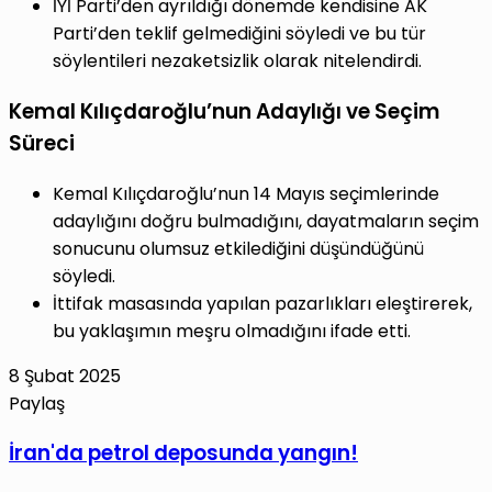
İYİ Parti’den ayrıldığı dönemde kendisine AK
Parti’den teklif gelmediğini söyledi ve bu tür
söylentileri nezaketsizlik olarak nitelendirdi.
Kemal Kılıçdaroğlu’nun Adaylığı ve Seçim
Süreci
Kemal Kılıçdaroğlu’nun 14 Mayıs seçimlerinde
adaylığını doğru bulmadığını, dayatmaların seçim
sonucunu olumsuz etkilediğini düşündüğünü
söyledi.
İttifak masasında yapılan pazarlıkları eleştirerek,
bu yaklaşımın meşru olmadığını ifade etti.
8 Şubat 2025
Paylaş
Facebook
X
LinkedIn
Tumblr
Pinterest
Reddit
VKontakte
E-
Yazdır
İran'da
İran'da petrol deposunda yangın!
Posta
petrol
ile