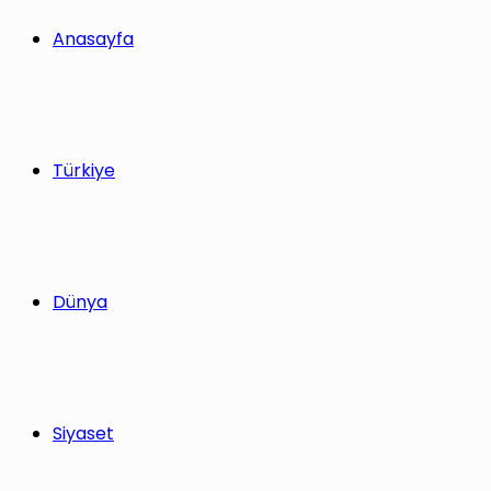
yap
Anasayfa
...
Türkiye
Dünya
Siyaset