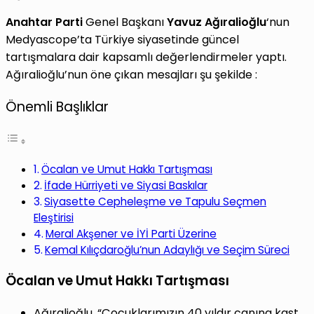
Anahtar Parti
Genel Başkanı
Yavuz Ağıralioğlu
‘nun
Medyascope’ta Türkiye siyasetinde güncel
tartışmalara dair kapsamlı değerlendirmeler yaptı.
Ağıralioğlu’nun öne çıkan mesajları şu şekilde :
Önemli Başlıklar
Öcalan ve Umut Hakkı Tartışması
İfade Hürriyeti ve Siyasi Baskılar
Siyasette Cepheleşme ve Tapulu Seçmen
Eleştirisi
Meral Akşener ve İYİ Parti Üzerine
Kemal Kılıçdaroğlu’nun Adaylığı ve Seçim Süreci
Öcalan ve Umut Hakkı Tartışması
Ağıralioğlu, “Çocuklarımızın 40 yıldır canına kast