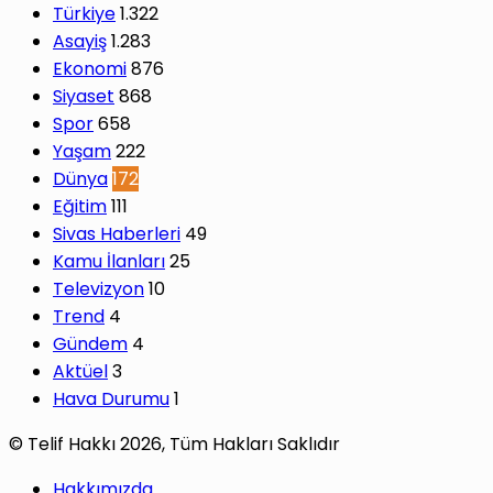
Türkiye
1.322
Asayiş
1.283
Ekonomi
876
Siyaset
868
Spor
658
Yaşam
222
Dünya
172
Eğitim
111
Sivas Haberleri
49
Kamu İlanları
25
Televizyon
10
Trend
4
Gündem
4
Aktüel
3
Hava Durumu
1
© Telif Hakkı 2026, Tüm Hakları Saklıdır
Hakkımızda