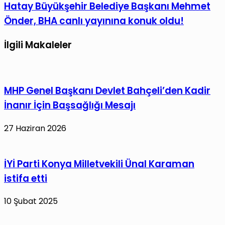
Hatay
Hatay Büyükşehir Belediye Başkanı Mehmet
deposunda
paylaş
Büyükşehir
yangın!
Önder, BHA canlı yayınına konuk oldu!
Belediye
Başkanı
İlgili Makaleler
Mehmet
Önder,
BHA
MHP Genel Başkanı Devlet Bahçeli’den Kadir
canlı
İnanır İçin Başsağlığı Mesajı
yayınına
konuk
27 Haziran 2026
oldu!
İYİ Parti Konya Milletvekili Ünal Karaman
istifa etti
10 Şubat 2025