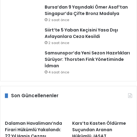
Bursa’dan 9 Yaşındaki Ömer Asaf’tan
Singapur’da Çifte Bronz Madalya
2 saat önce
Siirt’te 5 Yaban Keçisini Yasa Dışı
Avlayanlara Ceza Kesildi
2 saat önce
Samsunspor’da Yeni Sezon Hazırlıkları
Sürüyor: Thorsten Fink Yönetiminde
İdman
4 saat önce
Son Güncellenenler
Dalaman Havalimanı’nda
Kars’ta Kasten Öldürme
Firari Hükümlü Yakalandı:
Suçundan Aranan
22 Yıl Hapis Cezası
Hükümlü JASAT