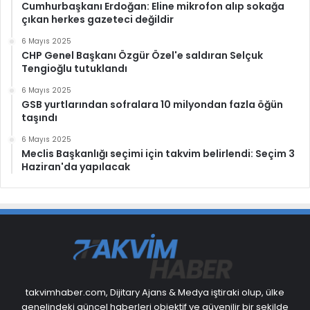
Cumhurbaşkanı Erdoğan: Eline mikrofon alıp sokağa
çıkan herkes gazeteci değildir
6 Mayıs 2025
CHP Genel Başkanı Özgür Özel'e saldıran Selçuk
Tengioğlu tutuklandı
6 Mayıs 2025
GSB yurtlarından sofralara 10 milyondan fazla öğün
taşındı
6 Mayıs 2025
Meclis Başkanlığı seçimi için takvim belirlendi: Seçim 3
Haziran'da yapılacak
takvimhaber.com, Dijitary Ajans & Medya iştiraki olup, ülke
genelindeki güncel haberleri objektif ve güvenilir bir şekilde