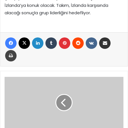
İzlanda’ya konuk olacak. Takım, İzlanda karşısında
alacağı sonuçla grup liderliğini hedefliyor.
Facebook
X
LinkedIn
Tumblr
Pinterest
Reddit
VKontakte
E-Posta ile paylaş
Yazdır
Galatasaray,
4
gollü
maçta
kazanamadı:
Avrupa'ya
veda
etti