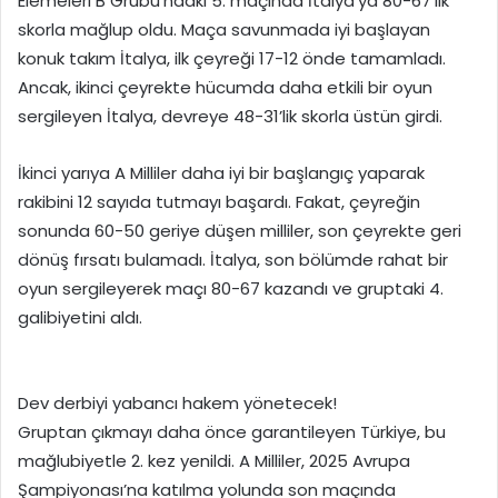
Elemeleri B Grubu’ndaki 5. maçında İtalya’ya 80-67’lik
skorla mağlup oldu. Maça savunmada iyi başlayan
konuk takım İtalya, ilk çeyreği 17-12 önde tamamladı.
Ancak, ikinci çeyrekte hücumda daha etkili bir oyun
sergileyen İtalya, devreye 48-31’lik skorla üstün girdi.
İkinci yarıya A Milliler daha iyi bir başlangıç yaparak
rakibini 12 sayıda tutmayı başardı. Fakat, çeyreğin
sonunda 60-50 geriye düşen milliler, son çeyrekte geri
dönüş fırsatı bulamadı. İtalya, son bölümde rahat bir
oyun sergileyerek maçı 80-67 kazandı ve gruptaki 4.
galibiyetini aldı.
Dev derbiyi yabancı hakem yönetecek!
Gruptan çıkmayı daha önce garantileyen Türkiye, bu
mağlubiyetle 2. kez yenildi. A Milliler, 2025 Avrupa
Şampiyonası’na katılma yolunda son maçında