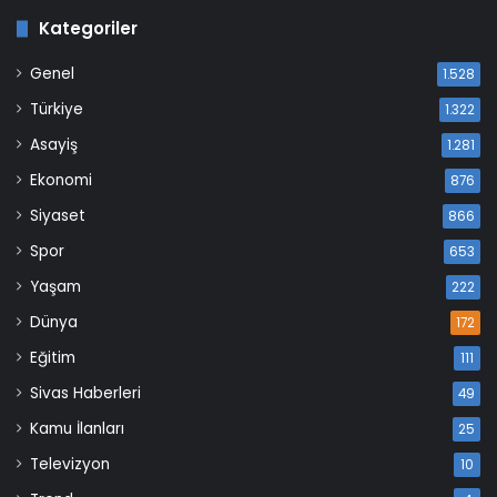
Kategoriler
Genel
1.528
Türkiye
1.322
Asayiş
1.281
Ekonomi
876
Siyaset
866
Spor
653
Yaşam
222
Dünya
172
Eğitim
111
Sivas Haberleri
49
Kamu İlanları
25
Televizyon
10