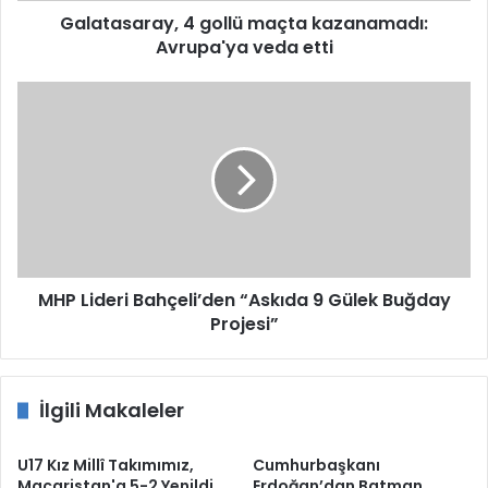
Galatasaray, 4 gollü maçta kazanamadı:
Avrupa'ya veda etti
MHP
Lideri
Bahçeli’den
“Askıda
9
Gülek
Buğday
Projesi”
MHP Lideri Bahçeli’den “Askıda 9 Gülek Buğday
Projesi”
İlgili Makaleler
U17 Kız Millî Takımımız,
Cumhurbaşkanı
Macaristan'a 5-2 Yenildi
Erdoğan’dan Batman