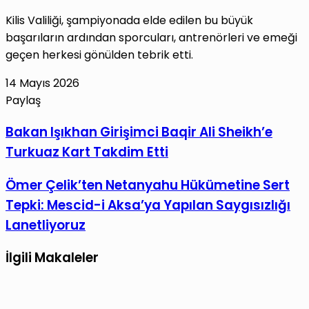
Kilis Valiliği, şampiyonada elde edilen bu büyük
başarıların ardından sporcuları, antrenörleri ve emeği
geçen herkesi gönülden tebrik etti.
14 Mayıs 2026
Paylaş
Facebook
X
LinkedIn
Tumblr
Pinterest
Reddit
VKontakte
E-
Yazdır
Bakan
Bakan Işıkhan Girişimci Baqir Ali Sheikh’e
Posta
Işıkhan
Turkuaz Kart Takdim Etti
ile
Girişimci
paylaş
Baqir
Ömer
Ömer Çelik’ten Netanyahu Hükümetine Sert
Ali
Çelik’ten
Tepki: Mescid-i Aksa’ya Yapılan Saygısızlığı
Sheikh’e
Netanyahu
Lanetliyoruz
Turkuaz
Hükümetine
Kart
Sert
İlgili Makaleler
Takdim
Tepki:
Etti
Mescid-
i