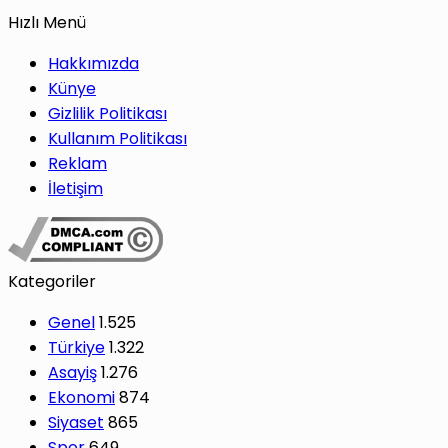
Hızlı Menü
Hakkımızda
Künye
Gizlilik Politikası
Kullanım Politikası
Reklam
İletişim
Kategoriler
Genel
1.525
Türkiye
1.322
Asayiş
1.276
Ekonomi
874
Siyaset
865
Spor
649