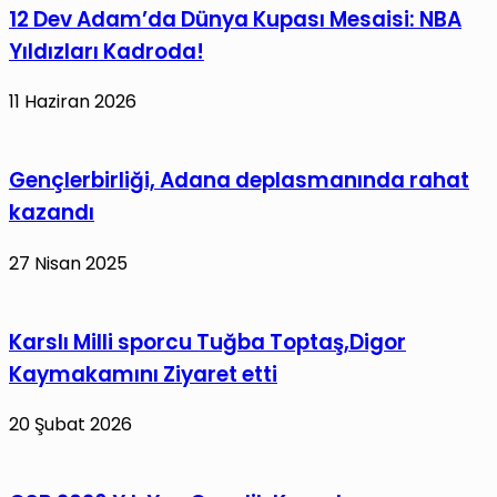
12 Dev Adam’da Dünya Kupası Mesaisi: NBA
Aksa’ya
Yapılan
Yıldızları Kadroda!
Saygısızlığı
11 Haziran 2026
Lanetliyoruz
Gençlerbirliği, Adana deplasmanında rahat
kazandı
27 Nisan 2025
Karslı Milli sporcu Tuğba Toptaş,Digor
Kaymakamını Ziyaret etti
20 Şubat 2026