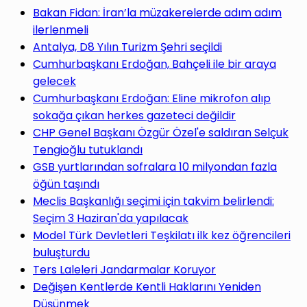
yap
Bakan Fidan: İran’la müzakerelerde adım adım
ilerlenmeli
Antalya, D8 Yılın Turizm Şehri seçildi
Cumhurbaşkanı Erdoğan, Bahçeli ile bir araya
gelecek
...
Cumhurbaşkanı Erdoğan: Eline mikrofon alıp
sokağa çıkan herkes gazeteci değildir
CHP Genel Başkanı Özgür Özel'e saldıran Selçuk
Tengioğlu tutuklandı
GSB yurtlarından sofralara 10 milyondan fazla
öğün taşındı
Meclis Başkanlığı seçimi için takvim belirlendi:
Seçim 3 Haziran'da yapılacak
Model Türk Devletleri Teşkilatı ilk kez öğrencileri
buluşturdu
Ters Laleleri Jandarmalar Koruyor
Değişen Kentlerde Kentli Haklarını Yeniden
Düşünmek