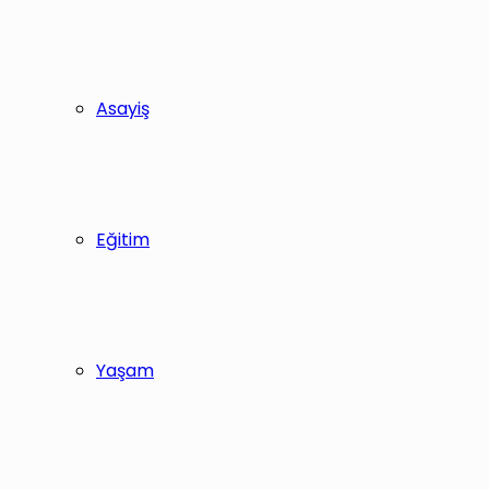
Asayiş
Eğitim
Yaşam