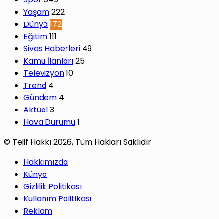
Yaşam
222
Dünya
172
Eğitim
111
Sivas Haberleri
49
Kamu İlanları
25
Televizyon
10
Trend
4
Gündem
4
Aktüel
3
Hava Durumu
1
© Telif Hakkı 2026, Tüm Hakları Saklıdır
Hakkımızda
Künye
Gizlilik Politikası
Kullanım Politikası
Reklam