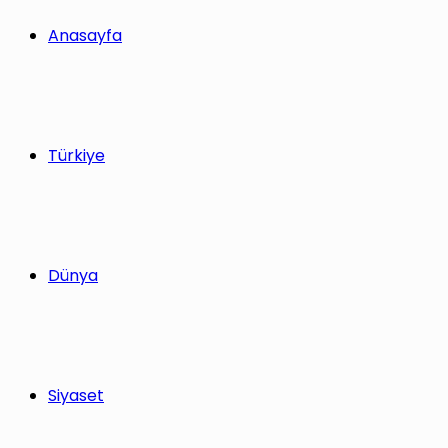
yap
Anasayfa
...
Türkiye
Dünya
Siyaset