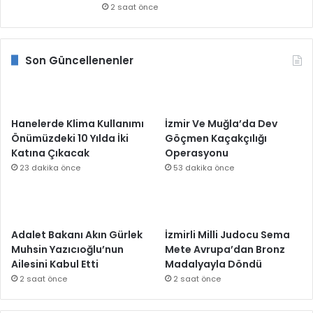
2 saat önce
Son Güncellenenler
Hanelerde Klima Kullanımı
İzmir Ve Muğla’da Dev
Önümüzdeki 10 Yılda İki
Göçmen Kaçakçılığı
Katına Çıkacak
Operasyonu
23 dakika önce
53 dakika önce
Adalet Bakanı Akın Gürlek
İzmirli Milli Judocu Sema
Muhsin Yazıcıoğlu’nun
Mete Avrupa’dan Bronz
Ailesini Kabul Etti
Madalyayla Döndü
2 saat önce
2 saat önce