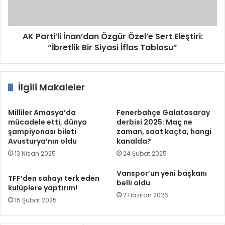
Eleştiri:
“İbretlik
Bir
Siyasi
AK Parti’li İnan’dan Özgür Özel’e Sert Eleştiri:
İflas
“İbretlik Bir Siyasi İflas Tablosu”
Tablosu”
İlgili Makaleler
Milliler Amasya’da
Fenerbahçe Galatasaray
mücadele etti, dünya
derbisi 2025: Maç ne
şampiyonası bileti
zaman, saat kaçta, hangi
Avusturya’nın oldu
kanalda?
13 Nisan 2025
24 Şubat 2025
Vanspor’un yeni başkanı
TFF’den sahayı terk eden
belli oldu
kulüplere yaptırım!
2 Haziran 2026
15 Şubat 2025