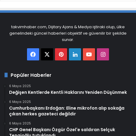
takvimhaber.com, Dijitary Ajans & Medya iştiraki olup, ülke
genelindeki güncel haberleri objektif ve güvenilir bir şekilde
sunar.
Facebook
X
Pinterest
LinkedIn
YouTube
Instagram
Popüler Haberler
6 Mayıs 2025
Değişen Kentlerde Kentli Haklarını Yeniden Düşünmek
6 Mayıs 2025
Cumhurbaşkanı Erdoğan: Eline mikrofon alıp sokağa
çıkan herkes gazeteci değildir
6 Mayıs 2025
CHP Genel Başkanı Özgür Özel'e saldıran Selçuk
Tengioğlu tutuklandı