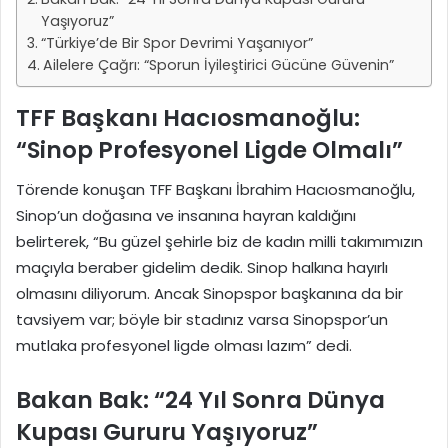
Yaşıyoruz”
“Türkiye’de Bir Spor Devrimi Yaşanıyor”
Ailelere Çağrı: “Sporun İyileştirici Gücüne Güvenin”
TFF Başkanı Hacıosmanoğlu:
“Sinop Profesyonel Ligde Olmalı”
Törende konuşan TFF Başkanı İbrahim Hacıosmanoğlu,
Sinop’un doğasına ve insanına hayran kaldığını
belirterek, “Bu güzel şehirle biz de kadın milli takımımızın
maçıyla beraber gidelim dedik. Sinop halkına hayırlı
olmasını diliyorum. Ancak Sinopspor başkanına da bir
tavsiyem var; böyle bir stadınız varsa Sinopspor’un
mutlaka profesyonel ligde olması lazım” dedi.
Bakan Bak: “24 Yıl Sonra Dünya
Kupası Gururu Yaşıyoruz”