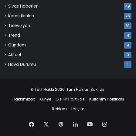
Sivas Haberleri
49
Kamu İlanları
25
Televizyon
10
Trend
4
Gündem
4
Aktüel
3
Hava Durumu
1
© Telif Hakkı 2026, Tüm Hakları Saklıdır
Hakkımızda
Künye
Gizlilik Politikası
Kullanım Politikası
Reklam
İletişim
Facebook
X
Pinterest
LinkedIn
YouTube
Instagram