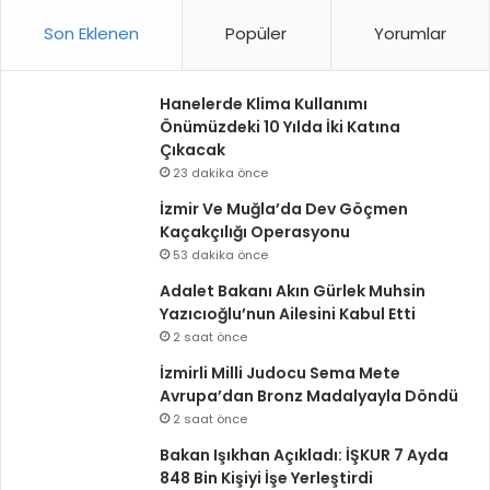
Son Eklenen
Popüler
Yorumlar
Hanelerde Klima Kullanımı
Önümüzdeki 10 Yılda İki Katına
Çıkacak
23 dakika önce
İzmir Ve Muğla’da Dev Göçmen
Kaçakçılığı Operasyonu
53 dakika önce
Adalet Bakanı Akın Gürlek Muhsin
Yazıcıoğlu’nun Ailesini Kabul Etti
2 saat önce
İzmirli Milli Judocu Sema Mete
Avrupa’dan Bronz Madalyayla Döndü
2 saat önce
Bakan Işıkhan Açıkladı: İŞKUR 7 Ayda
848 Bin Kişiyi İşe Yerleştirdi