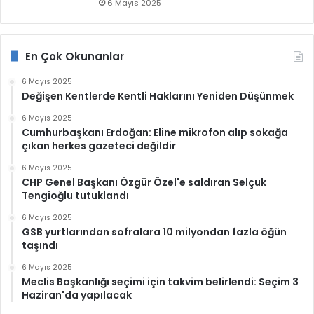
6 Mayıs 2025
En Çok Okunanlar
6 Mayıs 2025
Değişen Kentlerde Kentli Haklarını Yeniden Düşünmek
6 Mayıs 2025
Cumhurbaşkanı Erdoğan: Eline mikrofon alıp sokağa
çıkan herkes gazeteci değildir
6 Mayıs 2025
CHP Genel Başkanı Özgür Özel'e saldıran Selçuk
Tengioğlu tutuklandı
6 Mayıs 2025
GSB yurtlarından sofralara 10 milyondan fazla öğün
taşındı
6 Mayıs 2025
Meclis Başkanlığı seçimi için takvim belirlendi: Seçim 3
Haziran'da yapılacak