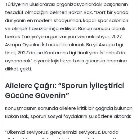
Türkiye’nin uluslararası organizasyonlardaki başarısının
tesadüf olmadığını belirten Bakan Bak, “Dört bir yanda
dünyanın en modern stadyumları, kapalı spor salonları
ve olimpik havuzlar inşa ediliyor. Bunun sonucu olarak
herkes Türkiye’ye organizasyon vermek istiyor. 2027
Avrupa Oyunları İstanbul’da olacak. Bu yıl Avrupa Ligi
finali, 2027’de ise Konferans Ligi finali yine İstanbul’da
oynanacak” diyerek lojistik ve tesis gücünün önemine
dikkat çekti.
Ailelere Çağrı: “Sporun İyileştirici
Gücüne Güvenin”
Konuşmasının sonunda ailelere kritik bir çağrıda bulunan
Bakan Bak, sporun sosyal faydalarını şu sözlerle aktardı:
“Ülkemizi seviyoruz, gençlerimizi seviyoruz. Burada