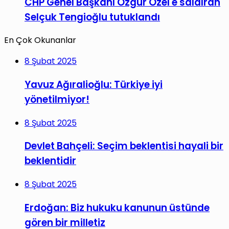
CHP Genel Başkanı Özgür Özel'e saldıran
Selçuk Tengioğlu tutuklandı
En Çok Okunanlar
8 Şubat 2025
Yavuz Ağıralioğlu: Türkiye iyi
yönetilmiyor!
8 Şubat 2025
Devlet Bahçeli: Seçim beklentisi hayali bir
beklentidir
8 Şubat 2025
Erdoğan: Biz hukuku kanunun üstünde
gören bir milletiz