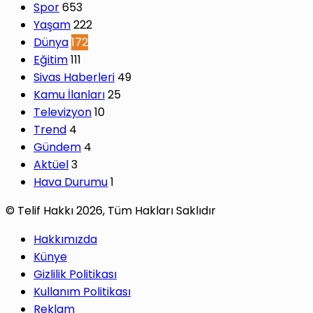
Spor
653
Yaşam
222
Dünya
172
Eğitim
111
Sivas Haberleri
49
Kamu İlanları
25
Televizyon
10
Trend
4
Gündem
4
Aktüel
3
Hava Durumu
1
© Telif Hakkı 2026, Tüm Hakları Saklıdır
Hakkımızda
Künye
Gizlilik Politikası
Kullanım Politikası
Reklam