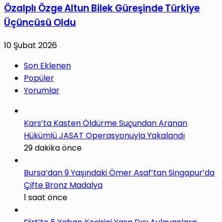
Özalplı Özge Altun Bilek Güreşinde Türkiye
Üçüncüsü Oldu
10 Şubat 2026
Son Eklenen
Popüler
Yorumlar
Kars’ta Kasten Öldürme Suçundan Aranan
Hükümlü JASAT Operasyonuyla Yakalandı
29 dakika önce
Bursa’dan 9 Yaşındaki Ömer Asaf’tan Singapur’da
Çifte Bronz Madalya
1 saat önce