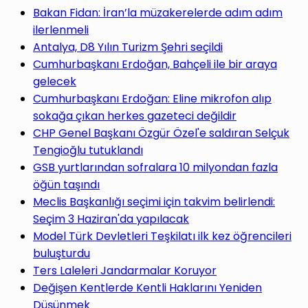
yap
Bakan Fidan: İran’la müzakerelerde adım adım
ilerlenmeli
Antalya, D8 Yılın Turizm Şehri seçildi
Cumhurbaşkanı Erdoğan, Bahçeli ile bir araya
gelecek
...
Cumhurbaşkanı Erdoğan: Eline mikrofon alıp
sokağa çıkan herkes gazeteci değildir
CHP Genel Başkanı Özgür Özel'e saldıran Selçuk
Tengioğlu tutuklandı
GSB yurtlarından sofralara 10 milyondan fazla
öğün taşındı
Meclis Başkanlığı seçimi için takvim belirlendi:
Seçim 3 Haziran'da yapılacak
Model Türk Devletleri Teşkilatı ilk kez öğrencileri
buluşturdu
Ters Laleleri Jandarmalar Koruyor
Değişen Kentlerde Kentli Haklarını Yeniden
Düşünmek