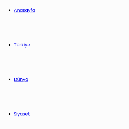
yap
Anasayfa
...
Türkiye
Dünya
Siyaset