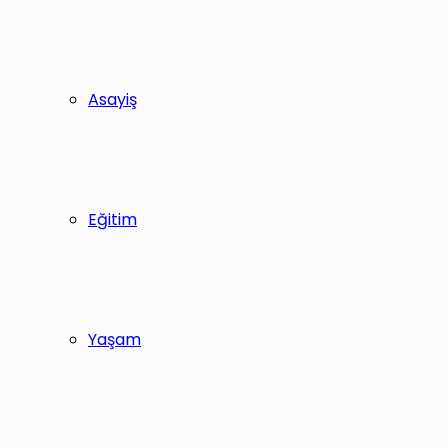
Asayiş
Eğitim
Yaşam