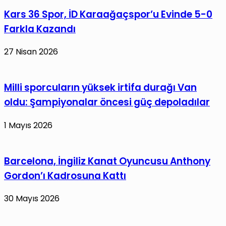
Yükseldi
Kars 36 Spor, İD Karaağaçspor’u Evinde 5-0
Farkla Kazandı
27 Nisan 2026
Milli sporcuların yüksek irtifa durağı Van
oldu: Şampiyonalar öncesi güç depoladılar
1 Mayıs 2026
Barcelona, İngiliz Kanat Oyuncusu Anthony
Gordon’ı Kadrosuna Kattı
30 Mayıs 2026