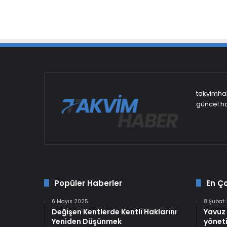
takvimhab
güncel ha
Popüler Haberler
En Ç
6 Mayıs 2025
8 Şubat
Değişen Kentlerde Kentli Haklarını
Yavuz 
Yeniden Düşünmek
yöneti