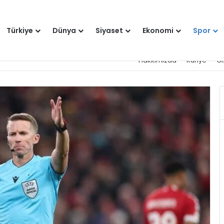
Türkiye
Dünya
Siyaset
Ekonomi
Spor
Hakkımızda
Künye
Gi