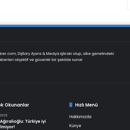
er.com, Dijitary Ajans & Medya iştiraki olup, ülke genelindeki
berleri objektif ve güvenilir bir şekilde sunar.
ok Okunanlar
Hızlı Menü
 2025
Hakkımızda
Ağıralioğlu: Türkiye iyi
Künye
lmiyor!