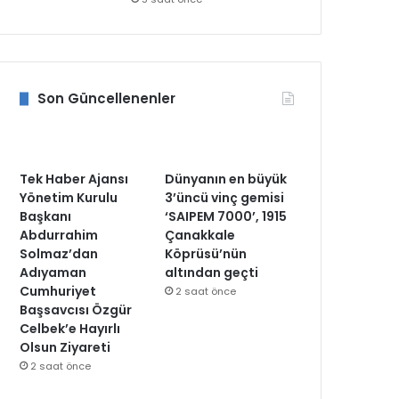
Son Güncellenenler
Tek Haber Ajansı
Dünyanın en büyük
Yönetim Kurulu
3’üncü vinç gemisi
Başkanı
‘SAIPEM 7000’, 1915
Abdurrahim
Çanakkale
Solmaz’dan
Köprüsü’nün
Adıyaman
altından geçti
Cumhuriyet
2 saat önce
Başsavcısı Özgür
Celbek’e Hayırlı
Olsun Ziyareti
2 saat önce