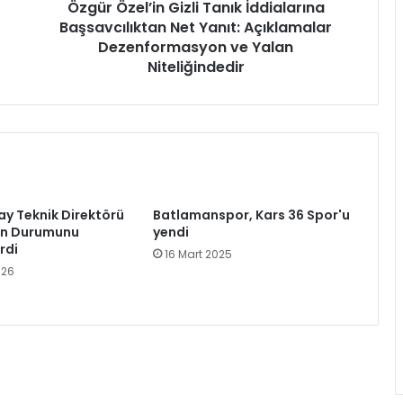
Dezenformasyon
Özgür Özel’in Gizli Tanık İddialarına
ve
Başsavcılıktan Net Yanıt: Açıklamalar
Yalan
Dezenformasyon ve Yalan
Niteliğindedir
Niteliğindedir
y Teknik Direktörü
Batlamanspor, Kars 36 Spor'u
on Durumunu
yendi
rdi
16 Mart 2025
026