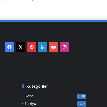
Facebook
X
Pinterest
LinkedIn
YouTube
Instagram
Kategoriler
Genel
1.536
Türkiye
1.322