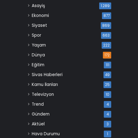
Asayiş
1.289
Ekonomi
877
Siyaset
869
Spor
663
Yaşam
222
Dünya
172
Eğitim
111
Sivas Haberleri
49
Kamu İlanları
25
Televizyon
10
Trend
4
Gündem
4
Aktüel
3
Hava Durumu
1