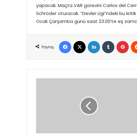
yapacak. Maçta VAR görevini Carlos del Cer
Schröder oturacak. “Devler Ligi”ndeki bu kr
Ocak Çarşamba günü saat 23.00’te eş zaman
Facebook
X
LinkedIn
Tumblr
Pint
Paylaş
Fed
2026
Yılının
İlk
Faiz
Kararını
Açıkladı