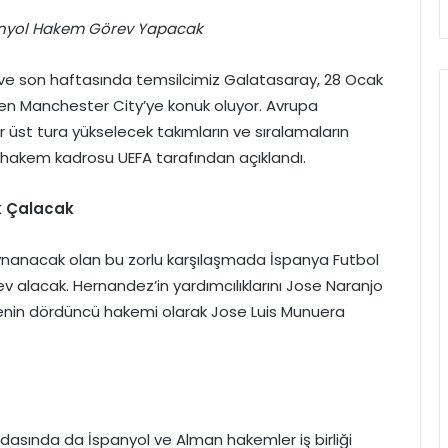
anyol Hakem Görev Yapacak
. ve son haftasında temsilcimiz Galatasaray, 28 Ocak
den Manchester City’ye konuk oluyor. Avrupa
 üst tura yükselecek takımların ve sıralamaların
hakem kadrosu UEFA tarafından açıklandı.
k Çalacak
ynanacak olan bu zorlu karşılaşmada İspanya Futbol
alacak. Hernandez’in yardımcılıklarını Jose Naranjo
enin dördüncü hakemi olarak Jose Luis Munuera
asında da İspanyol ve Alman hakemler iş birliği