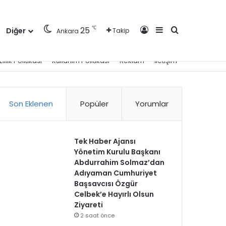
Kayıt Ol
Kenar Bölmesi
Arama yap ..
℃
25
Diğer
Takip
Ankara
zlilik Politikası
Kullanım Politikası
Reklam
İletişim
Son Eklenen
Popüler
Yorumlar
Tek Haber Ajansı
Yönetim Kurulu Başkanı
Abdurrahim Solmaz’dan
Adıyaman Cumhuriyet
Başsavcısı Özgür
Celbek’e Hayırlı Olsun
Ziyareti
2 saat önce