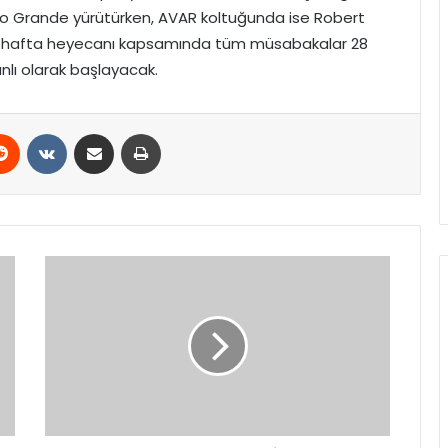
ro Grande yürütürken, AVAR koltuğunda ise Robert
itik hafta heyecanı kapsamında tüm müsabakalar 28
lı olarak başlayacak.
erest
Reddit
VKontakte
E-Posta ile paylaş
Yazdır
Özgür
Özel’in
Gizli
Tanık
İddialarına
Başsavcılıktan
Net
Yanıt:
Açıklamalar