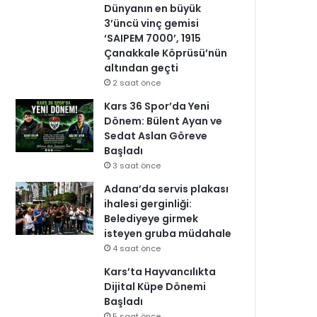
Dünyanın en büyük
3’üncü vinç gemisi
‘SAIPEM 7000’, 1915
Çanakkale Köprüsü’nün
altından geçti
2 saat önce
Kars 36 Spor’da Yeni
Dönem: Bülent Ayan ve
Sedat Aslan Göreve
Başladı
3 saat önce
Adana’da servis plakası
ihalesi gerginliği:
Belediyeye girmek
isteyen gruba müdahale
4 saat önce
Kars’ta Hayvancılıkta
Dijital Küpe Dönemi
Başladı
5 saat önce