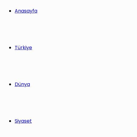
yap
Anasayfa
...
Türkiye
Dünya
Siyaset