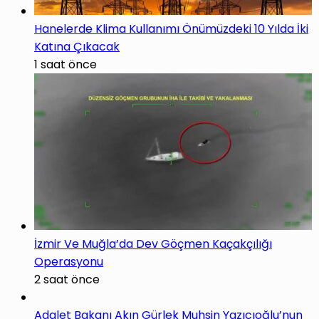
Hanelerde Klima Kullanımı Önümüzdeki 10 Yılda İki
Katına Çıkacak
1 saat önce
İzmir Ve Muğla’da Dev Göçmen Kaçakçılığı
Operasyonu
2 saat önce
Adalet Bakanı Akın Gürlek Muhsin Yazıcıoğlu’nun