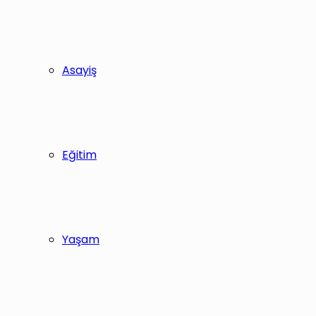
Asayiş
Eğitim
Yaşam