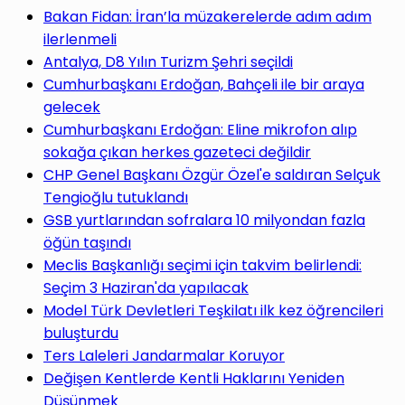
yap
Bakan Fidan: İran’la müzakerelerde adım adım
ilerlenmeli
Antalya, D8 Yılın Turizm Şehri seçildi
Cumhurbaşkanı Erdoğan, Bahçeli ile bir araya
gelecek
...
Cumhurbaşkanı Erdoğan: Eline mikrofon alıp
sokağa çıkan herkes gazeteci değildir
CHP Genel Başkanı Özgür Özel'e saldıran Selçuk
Tengioğlu tutuklandı
GSB yurtlarından sofralara 10 milyondan fazla
öğün taşındı
Meclis Başkanlığı seçimi için takvim belirlendi:
Seçim 3 Haziran'da yapılacak
Model Türk Devletleri Teşkilatı ilk kez öğrencileri
buluşturdu
Ters Laleleri Jandarmalar Koruyor
Değişen Kentlerde Kentli Haklarını Yeniden
Düşünmek