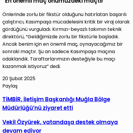
“En önemli maç önümüzdeki maçtır”
Önlerinde zorlu bir fikstür olduğunu hatırlatan başarılı
çalıştırıcı, Kasımpaşa mücadelesini kritik bir viraj olarak
gördüğünü vurguladı. Kırmızı-beyazlı takımın teknik
direktörü, “Geldiğimizde zorlu bir fikstürle başladık.
Ancak benim için en önemli maç, oynayacağımız bir
sonraki maçtır. Şu an sadece Kasımpaşa maçına
odaklandık. Taraftarlarımızın desteğiyle bu maçı
kazanmak istiyoruz” dedi.
20 Şubat 2025
Paylaş
Facebook
X
LinkedIn
Tumblr
Pinterest
Reddit
VKontakte
E-
Yazdır
TİMBİR,
TİMBİR, İletişim Başkanlığı Muğla Bölge
Posta
İletişim
Müdürlüğü’nü ziyaret etti
ile
Başkanlığı
paylaş
Muğla
Vekil
Vekil Özyürek, vatandaşa destek olmaya
Bölge
Özyürek,
devam ediyor