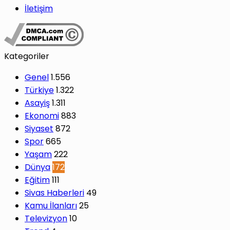
İletişim
Kategoriler
Genel
1.556
Türkiye
1.322
Asayiş
1.311
Ekonomi
883
Siyaset
872
Spor
665
Yaşam
222
Dünya
172
Eğitim
111
Sivas Haberleri
49
Kamu İlanları
25
Televizyon
10