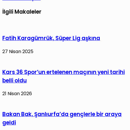
Müdürlüğü’nü
vatandaşa
ziyaret
destek
İlgili Makaleler
etti
olmaya
devam
ediyor
Fatih Karagümrük, Süper Lig aşkına
27 Nisan 2025
Kars 36 Spor’un ertelenen maçının yeni tarihi
belli oldu
21 Nisan 2026
Bakan Bak, Şanlıurfa’da gençlerle bir araya
geldi