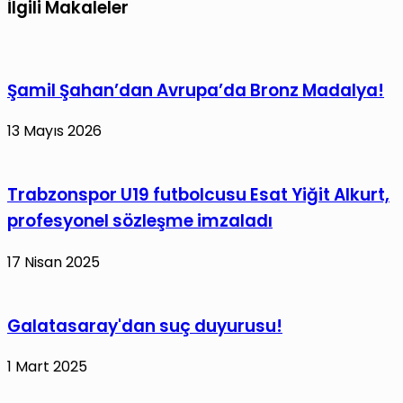
Pakistan
İlgili Makaleler
açıklama
Başbakanı
Şerif'ten
Filistin’e
Şamil Şahan’dan Avrupa’da Bronz Madalya!
destek
mesajı
13 Mayıs 2026
Trabzonspor U19 futbolcusu Esat Yiğit Alkurt,
profesyonel sözleşme imzaladı
17 Nisan 2025
Galatasaray'dan suç duyurusu!
1 Mart 2025