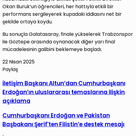
Okan Buruk’un öğrencileri, her hattıyla etkili bir
performans sergileyerek kupadaki iddiasını net bir
şekilde ortaya koydu.
Bu sonuçla Galatasaray, finale yükselerek Trabzonspor
ile Göztepe arasında oynanacak diğer yarı final
mücadelesinin galibini beklemeye başladı.
22 Nisan 2025
Paylaş
Facebook
X
LinkedIn
Tumblr
Pinterest
Reddit
VKontakte
E-
Yazdır
İletişim
İletişim Başkanı Altun’dan Cumhurbaşkanı
Posta
Başkanı
Erdoğan’ın uluslararası temaslarına ilişkin
ile
Altun’dan
paylaş
açıklama
Cumhurbaşkanı
Erdoğan’ın
Cumhurbaşkanı
Cumhurbaşkanı Erdoğan ve Pakistan
uluslararası
Erdoğan
Başbakanı Şerif'ten Filistin’e destek mesajı
temaslarına
ve
ilişkin