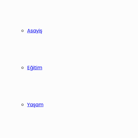
Asayiş
Eğitim
Yaşam