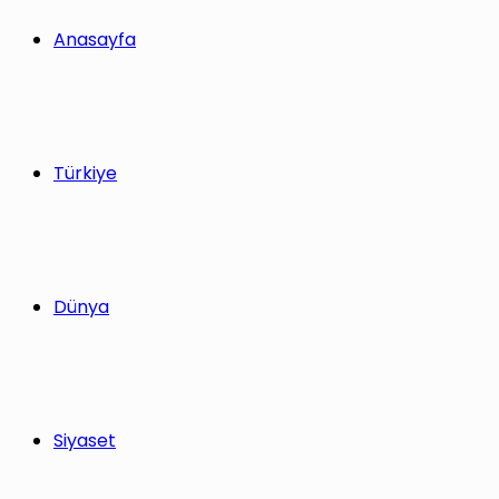
yap
Anasayfa
...
Türkiye
Dünya
Siyaset