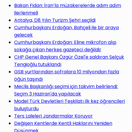
yap
Bakan Fidan: İran’la müzakerelerde adım adım
ilerlenmeli
Antalya, D8 Yılın Turizm Şehri seçildi
Cumhurbaşkanı Erdoğan, Bahçeli ile bir araya
gelecek
...
Cumhurbaşkanı Erdoğan: Eline mikrofon alıp
sokağa çıkan herkes gazeteci değildir
CHP Genel Başkanı Özgür Özel'e saldıran Selçuk
Tengioğlu tutuklandı
GSB yurtlarından sofralara 10 milyondan fazla
öğün taşındı
Meclis Başkanlığı seçimi için takvim belirlendi:
Seçim 3 Haziran'da yapılacak
Model Türk Devletleri Teşkilatı ilk kez öğrencileri
buluşturdu
Ters Laleleri Jandarmalar Koruyor
Değişen Kentlerde Kentli Haklarını Yeniden
Düşünmek