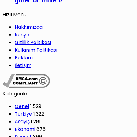
gören bir milletiz
Hızlı Menü
Hakkımızda
Künye
Gizlilik Politikası
Kullanım Politikası
Reklam
İletişim
Kategoriler
Genel
1.529
Türkiye
1.322
Asayiş
1.281
Ekonomi
876
Siyaset
866