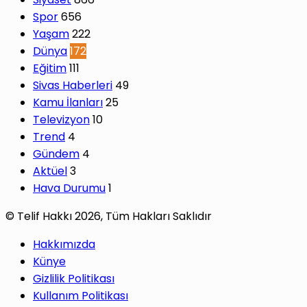
Spor
656
Yaşam
222
Dünya
172
Eğitim
111
Sivas Haberleri
49
Kamu İlanları
25
Televizyon
10
Trend
4
Gündem
4
Aktüel
3
Hava Durumu
1
© Telif Hakkı 2026, Tüm Hakları Saklıdır
Hakkımızda
Künye
Gizlilik Politikası
Kullanım Politikası