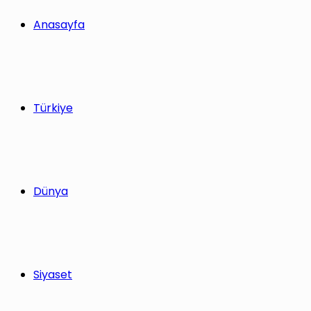
yap
Anasayfa
...
Türkiye
Dünya
Siyaset