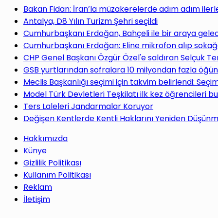
yap
Bakan Fidan: İran’la müzakerelerde adım adım ilerl
Antalya, D8 Yılın Turizm Şehri seçildi
Cumhurbaşkanı Erdoğan, Bahçeli ile bir araya gele
Cumhurbaşkanı Erdoğan: Eline mikrofon alıp sokağa
CHP Genel Başkanı Özgür Özel'e saldıran Selçuk Te
...
GSB yurtlarından sofralara 10 milyondan fazla öğün
Meclis Başkanlığı seçimi için takvim belirlendi: Seç
Model Türk Devletleri Teşkilatı ilk kez öğrencileri b
Ters Laleleri Jandarmalar Koruyor
Değişen Kentlerde Kentli Haklarını Yeniden Düşün
Hakkımızda
Künye
Gizlilik Politikası
Kullanım Politikası
Reklam
İletişim