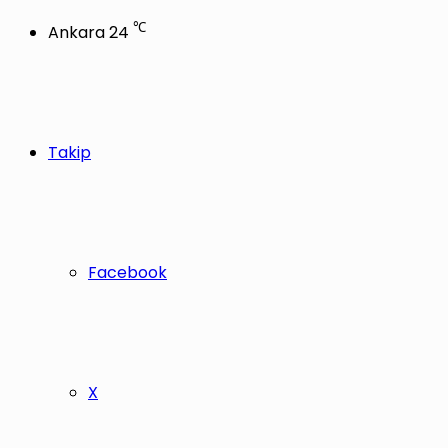
℃
Ankara
24
Takip
Facebook
X