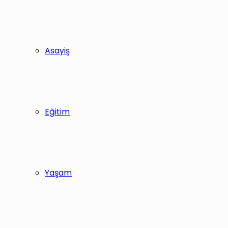
Asayiş
Eğitim
Yaşam